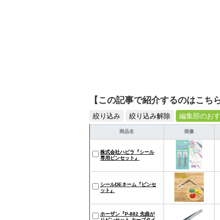
【この記事で紹介するのはこち
絞り込み
絞り込み解除
編集部のお
商品名
画像
株式会社ハピラ『シール
専用ピンセット』
シールDEネーム『ピンセ
ット』
ホーザン『P-882 先曲が
りピンセット カーブタイ