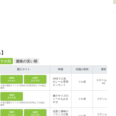
ら】
すすめ順
価格の安い順
購入サイト
特徴
先端の形状
素材
499円
679円
SNSで人気
スチール、P
Amazon
楽天市場
のシール専用
ツル首
VC
ピンセット
※各社通販サイトの 2026年1月28日時点 での税込
価格
195円
極小サイズの
楽天市場
シールもおま
ツル首
ステンレス
かせ
※各社通販サイトの 2026年3月2日時点 での税込
価格
品質と価格の
780円
944円
バランスが取
ステンレス
Amazon
楽天市場
ツル首