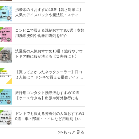
携帯氷のうおすすめ10選【暑さ対策に】
人気のアイスパックや魔法瓶・スティッ
ク型も
コンビニで買える洗剤おすすめ6選！衣類
用洗濯洗剤や食器用洗剤を紹介
洗濯袋の人気おすすめ13選！旅行やアウ
トドア時に服が洗える【災害時にも】
【買ってよかったネッククーラー】口コ
ミ人気は？ ドンキで買える最強アイテム
も
旅行用コンタクト洗浄液おすすめ10選
【ケース付きも】出張や海外旅行にも便
利
0
ドンキでも買える芳香剤の人気おすすめ1
0選！車・部屋・トイレなど用途別【いい
匂い】
>>もっと見る