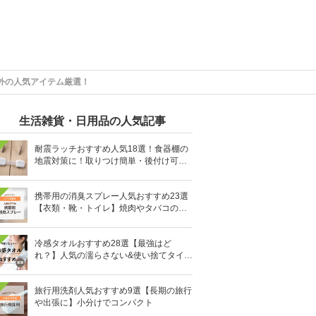
外の人気アイテム厳選！
生活雑貨・日用品の人気記事
耐震ラッチおすすめ人気18選！食器棚の
地震対策に！取りつけ簡単・後付け可能
も
携帯用の消臭スプレー人気おすすめ23選
【衣類・靴・トイレ】焼肉やタバコのニ
オイにも
冷感タオルおすすめ28選【最強はど
れ？】人気の濡らさない&使い捨てタイプ
も
旅行用洗剤人気おすすめ9選【長期の旅行
や出張に】小分けでコンパクト