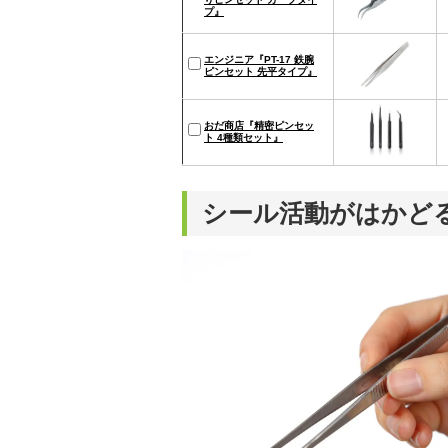
プ』
エンジニア『PT-17 鉄腕
ピンセット 先平タイプ』
おだ商店『精密ピンセッ
ト 4種類セット』
シール活動がはかど