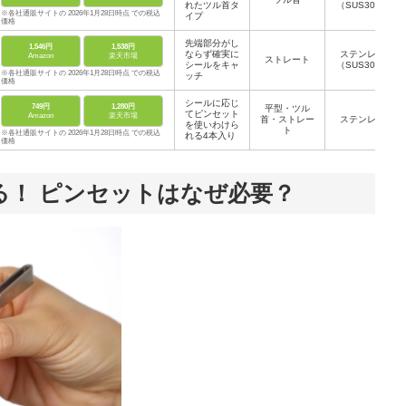
れたツル首タ
（SUS304）
※各社通販サイトの 2026年1月28日時点 での税込
イプ
価格
先端部分がし
1,546円
1,538円
ならず確実に
ステンレス
Amazon
楽天市場
ストレート
シールをキャ
（SUS304）
※各社通販サイトの 2026年1月28日時点 での税込
ッチ
価格
シールに応じ
749円
1,280円
平型・ツル
てピンセット
Amazon
楽天市場
首・ストレー
ステンレス
を使いわけら
ト
※各社通販サイトの 2026年1月28日時点 での税込
れる4本入り
価格
る！ ピンセットはなぜ必要？