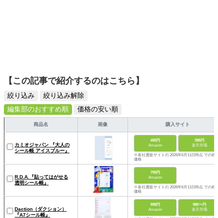
【この記事で紹介するのはこちら】
絞り込み
絞り込み解除
編集部のおすすめ順
価格の安い順
商品名
画像
購入サイト
495円
396円
カミオジャパン 『大人の
Amazon
楽天市場
シール帳 アイスブルー』
※各社通販サイトの 2026年6月11日時点 での税
価格
799円
R.D.A.『貼ってはがせる
Amazon
透明シール帳』
※各社通販サイトの 2026年6月11日時点 での税
価格
998円
980〜円
Daction（ダクション）
Amazon
楽天市場
『A7シール帳』