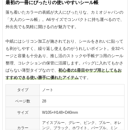
最初の一冊にぴったりの使いやすいシール帳
落ち着いたカラーの表紙が大人にぴったりな、カミオジャパンの
「大人のシール帳」。A6サイズでコンパクトに持ち運べるので、
外出先でも気軽に開けるのが魅力です。
中紙にはシリコン加工が施されており、シールをきれいに貼って
も剥がしやすく、繰り返し使えるのがうれしいポイント。全32ペ
ージと容量も十分あり、推し活のストックや手帳デコ用のシール
整理、コレクションの保管に活躍します。バッグに入れてもかさ
ばらない薄型タイプなので、
初心者の1冊目やサブ用としてもお
すすめできる使い勝手に優れたアイテム
です。
タイプ
ノート
ページ数
28
サイズ
W105×H148×D40mm
アイスブルー、グレー、ピンク、ブルー、オレ
カラー
ンジ、ブラック、ホワイト、パープル、ミン