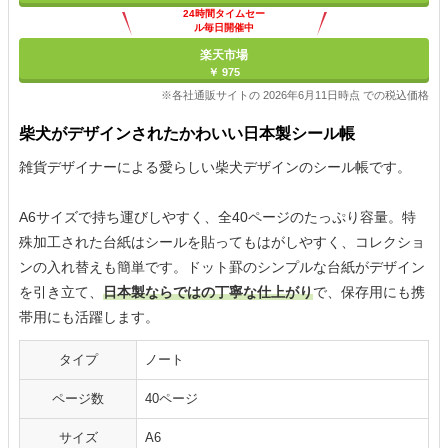
24時間タイムセー
ル毎日開催中
楽天市場
￥ 975
※各社通販サイトの 2026年6月11日時点 での税込価格
柴犬がデザインされたかわいい日本製シール帳
雑貨デザイナーによる愛らしい柴犬デザインのシール帳です。
A6サイズで持ち運びしやすく、全40ページのたっぷり容量。特
殊加工された台紙はシールを貼ってもはがしやすく、コレクショ
ンの入れ替えも簡単です。ドット罫のシンプルな台紙がデザイン
を引き立て、
日本製ならではの丁寧な仕上がり
で、保存用にも携
帯用にも活躍します。
タイプ
ノート
ページ数
40ページ
サイズ
A6