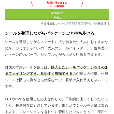
毎日お得なタイム
セール開催中
Amazon
￥821
※各社通販サイトの 2026年5月28日時点 での税込価格
シールを整理しながらパッケージごと持ち歩ける
シールを整理しながらスマートに持ち歩きたい大人におすすめな
のが、カミオジャパンの「大人のシールバインダー」。落ち着い
たトーンのカバーで、シンプルながら上品な印象を与えます。
付属の専用シールを使えば、
購入したシールパッケージをそのま
まファイリングでき、見やすく整頓できる
のが最大の特徴。付属
シールは貼って剥がせる仕様なので、収納の入れ替えもスムーズ
です。
PETやPVCを使用した丈夫な作りで、日常的に使ってもへたりに
くく、長期保存にも適しています。推し活でシールを大量に集め
る人や、コレクションをきれいに管理したい人にとって、実用性