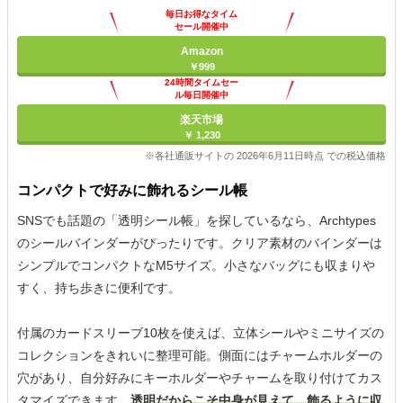
毎日お得なタイム
セール開催中
Amazon
￥999
24時間タイムセー
ル毎日開催中
楽天市場
￥ 1,230
※各社通販サイトの 2026年6月11日時点 での税込価格
コンパクトで好みに飾れるシール帳
SNSでも話題の「透明シール帳」を探しているなら、Archtypes
のシールバインダーがぴったりです。クリア素材のバインダーは
シンプルでコンパクトなM5サイズ。小さなバッグにも収まりや
すく、持ち歩きに便利です。
付属のカードスリーブ10枚を使えば、立体シールやミニサイズの
コレクションをきれいに整理可能。側面にはチャームホルダーの
穴があり、自分好みにキーホルダーやチャームを取り付けてカス
タマイズできます。
透明だからこそ中身が見えて、飾るように収