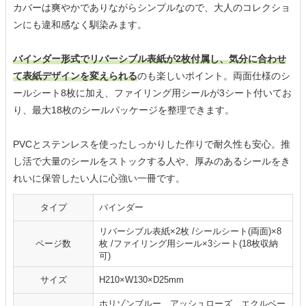
カバーは爽やかでありながらシンプルなので、大人のコレクショ
ンにも違和感なく馴染みます。
バインダー形式でリバーシブル表紙が2枚付属し、気分に合わせ
て表紙デザインを変えられる
のも楽しいポイント。両面仕様のシ
ールシート8枚に加え、ファイリング用シールが3シート付いてお
り、最大18枚のシールパッケージを整理できます。
PVCとステンレスを使ったしっかりした作りで耐久性も安心。推
し活で大量のシールをストックする人や、厚みのあるシールをき
れいに保管したい人に心強い一冊です。
タイプ
バインダー
リバーシブル表紙×2枚 /シールシート(両面)×8
ページ数
枚 /ファイリング用シール×3シート(18枚収納
可)
サイズ
H210×W130×D25mm
ホリゾンブルー、アッシュローズ、エクルベー