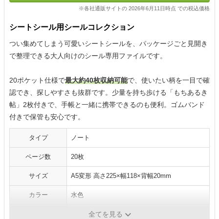
※各社通販サイトの 2026年6月11日時点 での税込価格
シートシール用シールコレクション
つい集めてしまう可愛いシートシールを、パッケージごと見開き
で整理できる大人向けのシール専用ファイルです。
20ポケット仕様で
最大約40枚収納可能
で、使いたい柄を一目で確
認でき、探しやすさも抜群です。少量を持ち歩ける「もちあるき
帖」2枚付きで、手帳と一緒に携帯できるのも便利。ゴムバンド
付きで保管も安心です。
タイプ
ノート
ページ数
20枚
サイズ
A5変形 高さ225×幅118×背幅20mm
カラー
水色
メーカー
Kingjim
全てを見る