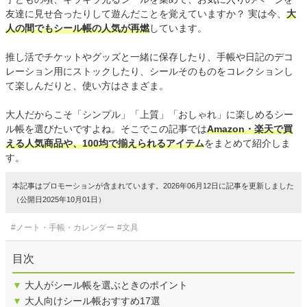
友達に見せ合ったりして遊んだことを覚えていますか？ 実は今、
大
人の間でもシール帳の人気が再燃
しています。
推し活でチケットやグッズと一緒に保存したり、手帳や日記のデコ
レーション用にストックしたり、シールそのものをコレクションし
て楽しんだりと、使い方はさまざま。
大人だからこそ「シンプル」「上質」「おしゃれ」に楽しめるシー
ル帳を選びたいですよね。そこでこの記事では
Amazon・楽天で買
える人気商品や、100均で揃えられるアイテム
をまとめて紹介しま
す。
本記事はプロモーションが含まれています。2026年06月12日に記事を更新しました
（公開日2025年10月01日）
#ノート・手帳・カレンダー
#文具
目次
▼
大人がシール帳を選ぶときのポイント
▼
大人向けシール帳おすすめ17選