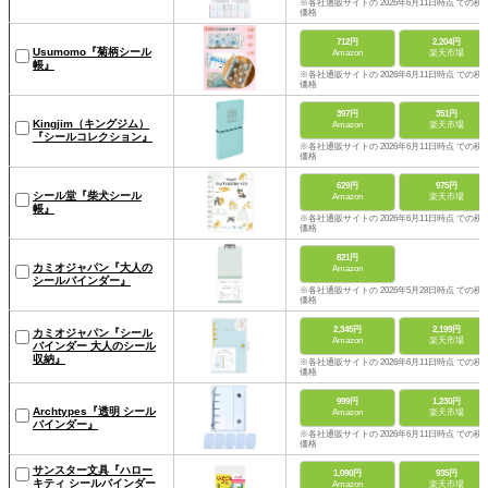
※各社通販サイトの 2026年6月11日時点 での税
価格
712円
2,204円
Usumomo『菊柄シール
Amazon
楽天市場
帳』
※各社通販サイトの 2026年6月11日時点 での税
価格
397円
351円
Kingjim（キングジム）
Amazon
楽天市場
『シールコレクション』
※各社通販サイトの 2026年6月11日時点 での税
価格
629円
975円
シール堂『柴犬シール
Amazon
楽天市場
帳』
※各社通販サイトの 2026年6月11日時点 での税
価格
821円
カミオジャパン『大人の
Amazon
シールバインダー』
※各社通販サイトの 2026年5月28日時点 での税
価格
2,345円
2,199円
カミオジャパン『シール
Amazon
楽天市場
バインダー 大人のシール
収納』
※各社通販サイトの 2026年6月11日時点 での税
価格
999円
1,230円
Archtypes『透明 シール
Amazon
楽天市場
バインダー』
※各社通販サイトの 2026年6月11日時点 での税
価格
サンスター文具『ハロー
1,090円
935円
キティ シールバインダー
Amazon
楽天市場