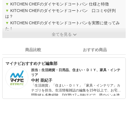
▼
KITCHEN CHEFのダイヤモンドコートパン 仕様と特徴
▼
KITCHEN CHEFのダイヤモンドコートパン 口コミや評判
は？
▼
KITCHEN CHEFのダイヤモンドコートパンを実際に使ってみ
た！
全てを見る
商品比較
おすすめ商品
マイナビおすすめナビ編集部
担当：生活雑貨・日用品、住まい・ＤＩＹ、家具・インテ
リア
中村 亜紀子
「生活雑貨」「住まい・ＤＩＹ」「家具・インテリア」カ
テゴリを担当。生活情報雑誌の編集を15年以上で、お宅訪
問取材も多数経験。DIY歴は7～8年ほどで、壁のペンキ塗
りや壁紙チェンジなどもチャレンジ済み。初心者でもモノ
選びがしやすい記事をお届けします！