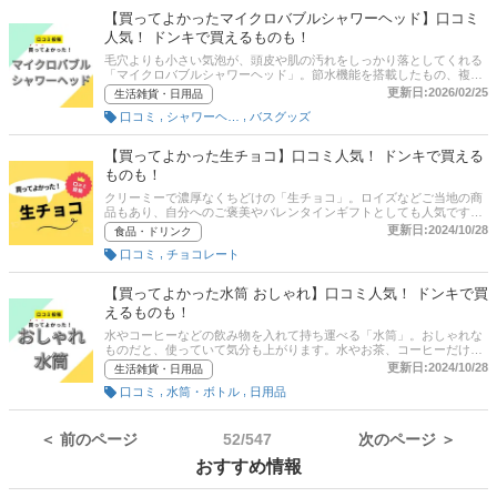
のは？・文字が書きやすいのは？ ・野球ゲームや音ゲームにピッタリ
【買ってよかったマイクロバブルシャワーヘッド】口コミ
なのは？・絵を描くのにピッタリなのは？といった視点でもレビュー
人気！ ドンキで買えるものも！
＆ランキングを作成しているので、ぜひ参考にしてくださいね！
毛穴よりも小さい気泡が、頭皮や肌の汚れをしっかり落としてくれる
「マイクロバブルシャワーヘッド」。節水機能を搭載したもの、複数
の水流モードがあるもの、水圧が強いものなどがあります。カインズ
更新日:2026/02/25
生活雑貨・日用品
やジョイフル本田などのホームセンター、マツキヨといったドラッグ
,
,
口コミ
シャワーヘッド
バスグッズ
ストアで手軽に購入できますが、水圧、洗浄力、使いやすさ、持ちや
すさなど、どの商品がいいか迷うポイントがたくさんあります。この
記事では、毎日のお風呂で、マイクロバブルシャワーヘッドを使って
【買ってよかった生チョコ】口コミ人気！ ドンキで買える
いる方がおすすめする「買ってよかった商品」だけを紹介します。 商
ものも！
品の口コミはもちろん、使いやすさや水圧の満足度といった評価ポイ
ントも聞いてみたので、各項目にも注目して商品選びの参考にしてく
クリーミーで濃厚なくちどけの「生チョコ」。ロイズなどご当地の商
ださい！
品もあり、自分へのご褒美やバレンタインギフトとしても人気です。
ただ、ホワイトチョコや抹茶などさまざまな種類がありどれがいいか
更新日:2024/10/28
食品・ドリンク
迷ってしまいますよね。この記事では、生チョコ好きがおすすめする
,
口コミ
チョコレート
「買ってよかった商品」だけを紹介します。 商品の口コミはもちろ
ん、コスパや味・おいしさ、食感といった評価ポイントも聞いてみた
ので、各項目にも注目して商品選びの参考にしてください！
【買ってよかった水筒 おしゃれ】口コミ人気！ ドンキで買
えるものも！
水やコーヒーなどの飲み物を入れて持ち運べる「水筒」。おしゃれな
ものだと、使っていて気分も上がります。水やお茶、コーヒーだけで
なく、炭酸、スポーツドリンクを入れられるものもあり、職場や外出
更新日:2024/10/28
生活雑貨・日用品
先で活躍してくれます。カインズやジョイフル本田などのホームセン
,
,
口コミ
水筒・ボトル
日用品
ター、ドン・キホーテなどで手軽に購入できますが、容量、お手入れ
のしやすさ、保温・保冷力など、どの商品がいいか迷うポイントがた
くさんあります。この記事では、おしゃれ水筒を使っている方がおす
すめする「買ってよかった商品」だけを紹介します。 商品の口コミは
＜ 前のページ
52/547
次のページ ＞
もちろん、使いやすさや保温・保冷、お手入れの満足度といった評価
おすすめ情報
ポイントも聞いてみたので、各項目にも注目して商品選びの参考にし
てください！