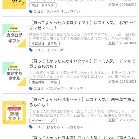
カロリー、甘口・辛口かなど、どの商品がいいか迷うポイントがたく
更新日:2026/02/12
食品・ドリンク
さんあります。この記事ではスパークリングワイン好きがおすすめす
,
,
口コミ
スパークリングワイン
ワイン
る「買ってよかった商品」だけを紹介します。 商品の口コミはもちろ
ん、コスパや味・おいしさ、香り・風味の評価ポイントも聞いてみた
ので、各項目にも注目して商品選びの参考にしてください！
【買ってよかったカタログギフト】口コミ人気！ お祝いや
プレゼントに！
贈る相手に商品を選んでもらえる「カタログギフト」。出産・結婚祝
いや香典返し用として多くの種類が販売されていて、グルメや旅行な
ど、どの商品がいいか迷いますよね。この記事ではカタログギフトを
更新日:2024/10/24
生活雑貨・日用品
利用したことがある人がおすすめする「買ってよかった商品」だけを
,
口コミ
イベントギフト
紹介します。 商品の口コミはもちろん、コスパや商品ラインナップの
満足度といった評価ポイントも聞いてみたので、各項目にも注目して
商品選びの参考にしてください！
【買ってよかったあかすりタオル】口コミ人気！ ドンキで
買えるものも！
古い角質や皮脂汚れを落とせる「あかすりタオル」。ドラッグストア
などで購入できますが、タオルの形状や素材など、どの商品がいいか
迷うポイントがたくさんあります。この記事では、あかすりタオルを
更新日:2024/10/28
生活雑貨・日用品
使っている人がおすすめする「買ってよかった商品」だけを紹介しま
,
,
口コミ
バスグッズ
ボディケア
す。 商品の口コミはもちろん、コスパや使いやすさ、肌触りの満足度
といった評価ポイントも聞いてみたので、各項目にも注目して商品選
びの参考にしてください！
【買ってよかった砂場セット】口コミ人気！ 西松屋で買え
るものも！
子どもに人気の砂遊びをさらに楽しくしてくれる「砂場セット」。多
くの種類が販売されていて、安全性、デザイン、収納のしやすさな
ど、どの商品がいいか迷うポイントもたくさんあります。この記事で
更新日:2025/12/17
ベビー・キッズ
は砂場セットを購入したことがある親御さんがおすすめする「買って
,
,
口コミ
おもちゃ（ベビー用）
おもちゃ（キッズ用）
よかった商品」だけを紹介します。 商品の口コミはもちろん、片付け
やすさや、持ち運びやすさ、セットの充実度などの評価ポイントも聞
いてみたので、各項目にも注目して商品選びの参考にしてください！
【買ってよかった日本酒】口コミ人気！ ドンキで買えるも