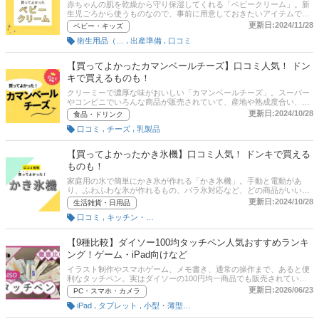
赤ちゃんの肌を乾燥から守り保湿してくれる「ベビークリーム」。新
生児ごろから使うものなので、事前に用意しておきたいアイテムです
が、成分や肌へのやさしさなど、どの商品がいいか迷うポイントがた
更新日:2024/11/28
ベビー・キッズ
くさんあります。この記事では子どもにベビークリームを使っている
,
,
衛生用品（ベビー用）
出産準備
口コミ
ママとパパがおすすめする「買ってよかった商品」だけを紹介しま
す。 商品の口コミはもちろん、コスパや肌へのやさしさ、塗りやすさ
といった評価ポイントも聞いてみたので、各項目にも注目して商品選
【買ってよかったカマンベールチーズ】口コミ人気！ ドン
びの参考にしてください！
キで買えるものも！
クリーミーで濃厚な味がおいしい「カマンベールチーズ」。スーパー
やコンビニでいろんな商品が販売されていて、産地や熟成度合い、カ
ロリーなど、どの商品がいいか迷うポイントがたくさんあります。こ
更新日:2024/10/28
食品・ドリンク
の記事ではカマンベールチーズ好きがおすすめする「買ってよかった
,
,
口コミ
チーズ
乳製品
商品」だけを紹介します。 商品の口コミはもちろん、コスパや味・お
いしさの満足度といった評価ポイントも聞いてみたので、各項目にも
注目して商品選びの参考にしてください！
【買ってよかったかき氷機】口コミ人気！ ドンキで買える
ものも！
家庭用の氷で簡単にかき氷が作れる「かき氷機」。手動と電動があ
り、ふわふわな氷が作れるもの、バラ氷対応など、どの商品がいいか
迷うポイントがたくさんあります。この記事では、かき氷機を使って
更新日:2024/10/28
生活雑貨・日用品
いる人がおすすめする「買ってよかった商品」だけを紹介します。 商
,
口コミ
キッチン・調理家電
品の口コミはもちろん、コスパやデザイン、お手入れのしやすさとい
った評価ポイントも聞いてみたので、各項目にも注目して商品選びの
参考にしてください！
【9種比較】ダイソー100均タッチペン人気おすすめランキ
ング！ゲーム・iPad向けなど
イラスト制作やスマホゲーム、メモ書き、通常の操作まで、あると便
利なタッチペン。実はダイソーの100円均一商品でも販売されてい
て、その数なんと10種類以上！一体、どれを選べばいいか迷ってしま
更新日:2026/06/23
PC・スマホ・カメラ
います。そこで本記事では、ダイソーの100円均一で販売されている
,
,
iPad
タブレット
小型・薄型パソコン
タッチペン9種類を実際に使ってみて、どれが使いやすいかレビュー
し、ランキング形式で紹介！また、・タッチやスクロールがしやすい