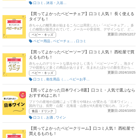
,
口コミ
沐浴・入浴便利グッズ
介します。 商品の口コミはもちろん、コスパや使いやすさ、機能性の
満足度などの評価ポイントも聞いてみたので、各項目にも注目して商
品選びの参考にしてください！
【買ってよかったベビーチェア】口コミ人気！ 長く使える
タイプも！
赤ちゃんの離乳食が始まるころには用意したい「ベビーチェア」。多
くの種類が販売されていて、メーカーや安全性、デザインなど、どの
商品がいいか迷うポイントがたくさんあります。この記事ではベビー
更新日:2025/12/17
ベビー・キッズ
チェアを使っているお子さんの親御さんがおすすめする「買ってよか
,
,
ベビー用品
ベビーチェア・バウンサー
口コミ
った商品」だけを紹介します。 商品の口コミはもちろん、安全性やお
手入れ、使える期間の長さといった評価ポイントも聞いてみたので、
各項目にも注目して商品選びの参考にしてください！
【買ってよかったベビーソープ】口コミ人気！ 西松屋で買
えるものも！
赤ちゃんのデリケートな肌をやさしく洗う「ベビーソープ」。泡タイ
プや固形など多くの商品があります。生まれたばかりの新生児から使
うものなので、肌に刺激がないか、すすぎやすいか、使いやすいかな
更新日:2024/10/25
ベビー・キッズ
ど、どの商品がいいか迷うポイントがたくさんあります。この記事で
,
,
口コミ
衛生用品（ベビー用）
ベビーお手入れグッズ
はベビーソープを使っている赤ちゃんのママやパパがおすすめする
「買ってよかった商品」だけを紹介します。 商品の口コミはもちろ
ん、コスパや肌へのやさしさ、香りといった評価ポイントも聞いてみ
【買ってよかった日本ワイン8選】口コミ・人気で選ぶなら
たので、各項目にも注目して商品選びの参考にしてください！
おすすめはこれ！
ブドウの産地や品種によって香りや味わいが変わる「日本ワイン」。
国内では、長野・山梨・北海道・山形が4大産地で知られ、コンクー
ルで金賞を受賞したワインもたくさんあります。この記事では、日本
更新日:2024/10/03
食品・ドリンク
ワイン好きがおすすめする「買ってよかった商品」だけをご紹介しま
,
,
口コミ
お酒
ワイン
す。 商品の口コミはもちろん、コスパや味・おいしさ、香り・風味の
満足度といった評価ポイントも聞いてみたので、各項目にも注目して
商品選びの参考にしてください！
【買ってよかったベビークリーム】口コミ人気！ 西松屋で
買えるものも！