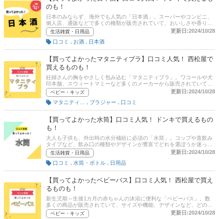
のも！
日本のみならず、海外でも人気の「日本酒」。スーパーやコンビニ、
個人店、通販などで多くの種類が販売されていて、おいしさや香り、
風味など、どの商品がいいか迷うポイントがたくさんあります。この
更新日:2024/10/28
生活雑貨・日用品
記事では日本酒を愛飲する人がおすすめする「買ってよかった商品」
,
,
口コミ
お酒
日本酒
だけを紹介します。 商品の口コミはもちろん、おいしさや香り、風味
の満足度といった評価ポイントも聞いてみたので、各項目にも注目し
て商品選びの参考にしてください！
【買ってよかったマタニティブラ】口コミ人気！ 西松屋で
買えるものも！
妊婦さんの胸をやさしく包み込む「マタニティブラ」。ワコールや犬
印本舗、スウィートマミーなど多くのメーカーから販売されていて、
肌触りや締め付け感など、どの商品がいいか迷うポイントもたくさん
更新日:2024/10/28
ベビー・キッズ
あります。この記事ではマタニティブラを使っているプレママ・ママ
,
,
マタニティグッズ
ブラジャー
口コミ
がおすすめする「買ってよかった商品」だけを紹介します。 商品の口
コミはもちろん、肌へのやさしさや授乳のしやすさ、ホールド力の満
足度などの評価ポイントも聞いてみたので、各項目にも注目して商品
【買ってよかった水筒】口コミ人気！ ドンキで買えるもの
選びの参考にしてください！
も！
大人も子供も、外出時の水分補給に必須の「水筒」。コップや直飲み
タイプなど、飲み口の種類やデザインが豊富でどれを選ぼうか迷って
しまいますよね。この記事ではみんながおすすめする「買ってよかっ
更新日:2024/10/28
生活雑貨・日用品
た水筒」だけを紹介します。 商品の口コミはもちろん、コスパや保
,
,
口コミ
水筒・ボトル
日用品
温・保冷、お手入れのしやすさの満足度などの評価ポイントも聞いて
みたので、各項目にも注目して商品選びの参考にしてください！
【買ってよかったベビーバス】口コミ人気！ 西松屋で買え
るものも！
新生児期～生後1カ月の赤ちゃんの沐浴に便利な「ベビーバス」。数
多くの商品が販売されていて、サイズや機能、デザインなど、どの商
品がいいか迷うポイントがたくさんあります。この記事では、ベビー
更新日:2024/10/28
ベビー・キッズ
バスを使っている人がおすすめする「買ってよかった商品」だけを紹