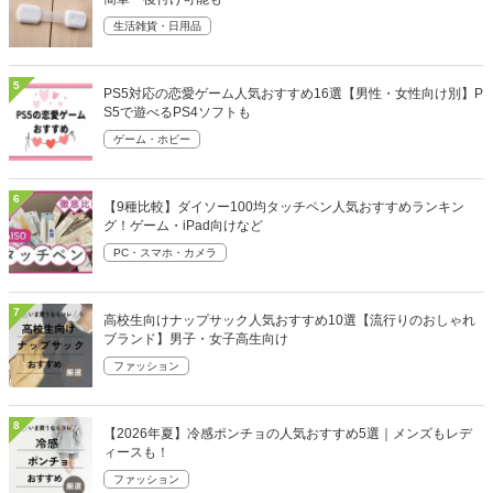
生活雑貨・日用品
5
PS5対応の恋愛ゲーム人気おすすめ16選【男性・女性向け別】P
S5で遊べるPS4ソフトも
ゲーム・ホビー
6
【9種比較】ダイソー100均タッチペン人気おすすめランキン
グ！ゲーム・iPad向けなど
PC・スマホ・カメラ
7
高校生向けナップサック人気おすすめ10選【流行りのおしゃれ
ブランド】男子・女子高生向け
ファッション
8
【2026年夏】冷感ポンチョの人気おすすめ5選｜メンズもレデ
ィースも！
ファッション