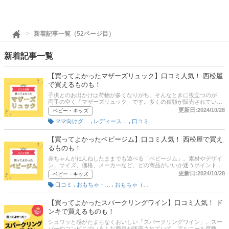
新着記事一覧（52ページ目）
新着記事一覧
【買ってよかったマザーズリュック】口コミ人気！ 西松屋
で買えるものも！
子供とのお出かけは荷物が多くなりがち。そんなときに役立つのが、
両手の空く「マザーズリュック」です。多くの種類が販売されてい
て、形状やデザインなど、どの商品がいいか迷うポイントもたくさん
更新日:2024/10/28
ベビー・キッズ
あります。この記事ではマザーズリュックユーザーがおすすめする
,
,
ママ向けグッズ
レディースリュック
口コミ
「買ってよかった商品」だけを紹介します。 商品の口コミはもちろ
ん、収納力や軽さなどの評価ポイントも聞いてみたので、各項目にも
注目して商品選びの参考にしてください！
【買ってよかったベビージム】口コミ人気！ 西松屋で買え
るものも！
赤ちゃんがねんねしたままでも遊べる「ベビージム」。素材やデザイ
ン、サイズ、価格、メーカーなど、どの商品がいいか迷うポイントは
たくさんあります。この記事ではベビージムを使っているママやパパ
更新日:2024/10/28
ベビー・キッズ
がおすすめする「買ってよかった商品」だけを紹介します。 商品の口
,
,
口コミ
おもちゃ・絵本
おもちゃ（ベビー用）
コミはもちろん、コスパや機能性、収納のしやすさの満足度といった
評価ポイントも聞いてみたので、各項目にも注目して商品選びの参考
にしてください！
【買ってよかったスパークリングワイン】口コミ人気！ ド
ンキで買えるものも！
シュワッと感がたまらなくおいしい「スパークリングワイン」。スー
パーやコンビニでいろんな商品が販売されていて、アルコール度数、