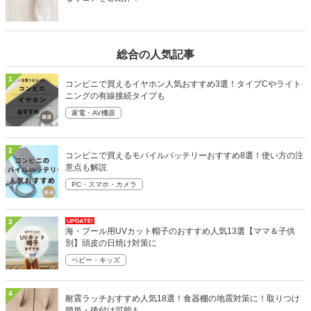
総合の人気記事
1
コンビニで買えるイヤホン人気おすすめ3選！タイプCやライト
ニングの有線接続タイプも
家電・AV機器
2
コンビニで買えるモバイルバッテリーおすすめ8選！使い方の注
意点も解説
PC・スマホ・カメラ
3
海・プール用UVカット帽子のおすすめ人気13選【ママ＆子供
別】頭皮の日焼け対策に
ベビー・キッズ
4
耐震ラッチおすすめ人気18選！食器棚の地震対策に！取りつけ
簡単・後付け可能も