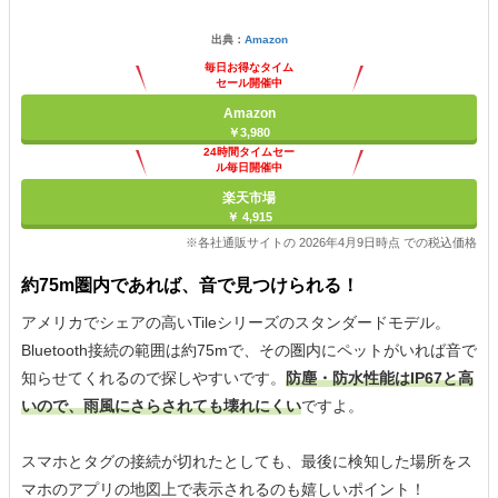
出典：
Amazon
毎日お得なタイム
セール開催中
Amazon
￥3,980
24時間タイムセー
ル毎日開催中
楽天市場
￥ 4,915
※各社通販サイトの 2026年4月9日時点 での税込価格
約75m圏内であれば、音で見つけられる！
アメリカでシェアの高いTileシリーズのスタンダードモデル。
Bluetooth接続の範囲は約75mで、その圏内にペットがいれば音で
知らせてくれるので探しやすいです。
防塵・防水性能はIP67と高
いので、雨風にさらされても壊れにくい
ですよ。
スマホとタグの接続が切れたとしても、最後に検知した場所をス
マホのアプリの地図上で表示されるのも嬉しいポイント！