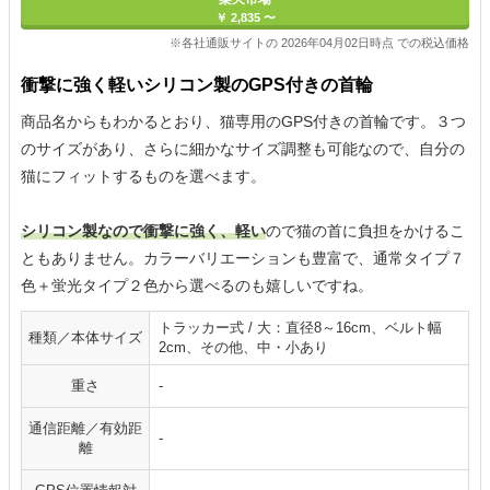
￥ 2,835 〜
※各社通販サイトの 2026年04月02日時点 での税込価格
衝撃に強く軽いシリコン製のGPS付きの首輪
商品名からもわかるとおり、猫専用のGPS付きの首輪です。３つ
のサイズがあり、さらに細かなサイズ調整も可能なので、自分の
猫にフィットするものを選べます。
シリコン製なので衝撃に強く、軽い
ので猫の首に負担をかけるこ
ともありません。カラーバリエーションも豊富で、通常タイプ７
色＋蛍光タイプ２色から選べるのも嬉しいですね。
トラッカー式 / 大：直径8～16cm、ベルト幅
種類／本体サイズ
2cm、その他、中・小あり
重さ
-
通信距離／有効距
-
離