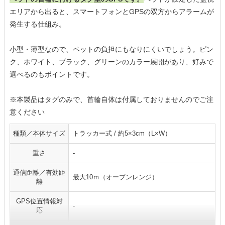
エリアから出ると、スマートフォンとGPSの双方からアラームが
発生する仕組み。
小型・薄型なので、ペットの負担にもなりにくいでしょう。ピン
ク、ホワイト、ブラック、グリーンのカラー展開があり、好みで
選べるのもポイントです。
※本製品はタグのみで、首輪自体は付属しておりませんのでご注
意ください
種類／本体サイズ
トラッカー式 / 約5×3cm（L×W）
重さ
-
通信距離／有効距
最大10ｍ（オープンレンジ）
離
GPS位置情報対
-
応