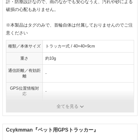
計・防塵設計なので、雨のなかでも安心なうえ、汚れや砂による
破損の心配もありません。
※本製品はタグのみで、首輪自体は付属しておりませんのでご注
意ください
種類／本体サイズ
トラッカー式 / 40×40×9cm
重さ
約10g
通信距離／有効距
-
離
GPS位置情報対
-
応
防水・防じん
〇
全てを見る
Ccykmman『ペット用GPSトラッカー』