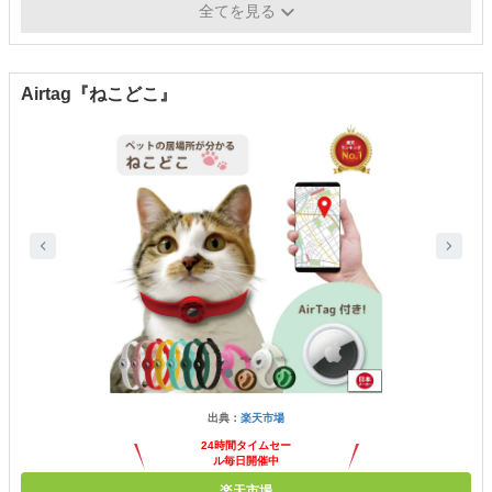
防水・防じん
〇
全てを見る
Airtag『ねこどこ』
出典：
楽天市場
24時間タイムセー
ル毎日開催中
楽天市場