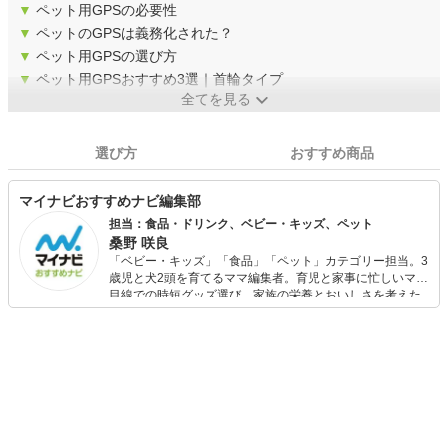
▼
ペット用GPSの必要性
▼
ペットのGPSは義務化された？
▼
ペット用GPSの選び方
▼
ペット用GPSおすすめ3選｜首輪タイプ
全てを見る
選び方
おすすめ商品
マイナビおすすめナビ編集部
担当：食品・ドリンク、ベビー・キッズ、ペット
桑野 咲良
「ベビー・キッズ」「食品」「ペット」カテゴリー担当。3
歳児と犬2頭を育てるママ編集者。育児と家事に忙しいママ
目線での時短グッズ選び、家族の栄養とおいしさを考えた
食品選び、束の間のリラックスタイムを楽しむためのスイ
ーツ選びに自信あり。鋭い目線で商品を見極め、少しでも
日々の生活が豊かになるものを紹介します。