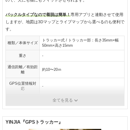
バックルタイプなので着脱は簡単！
専用アプリと連動させて使用
しますが、地図は3Dマップとライブマップから選べるのも便利で
す。
トラッカー式 / トラッカー部：長さ35mm×幅
種類／本体サイズ
50mm×高さ15mm
重さ
-
通信距離／有効距
約10〜20ｍ
離
GPS位置情報対
-
応
防水・防じん
〇
全てを見る
YINJIA『GPSトラッカー』