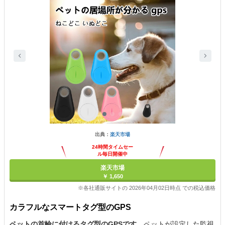
出典：
楽天市場
24時間タイムセー
ル毎日開催中
楽天市場
￥ 1,650
※各社通販サイトの 2026年04月02日時点 での税込価格
カラフルなスマートタグ型のGPS
ペットの首輪に付けるタグ型のGPSです。
ペットが設定した監視