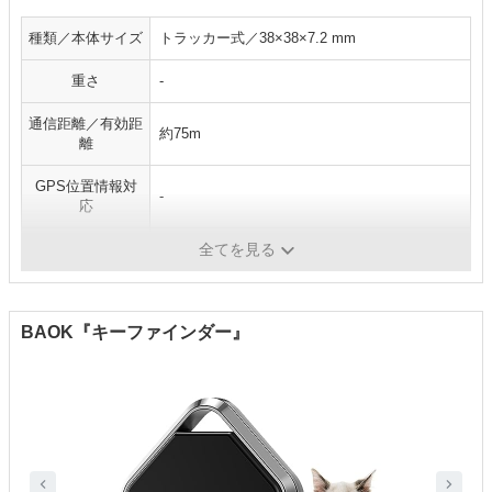
種類／本体サイズ
トラッカー式／38×38×7.2 mm
重さ
-
通信距離／有効距
約75m
離
GPS位置情報対
‐
応
防水・防じん
防滴（IP67）
全てを見る
BAOK『キーファインダー』