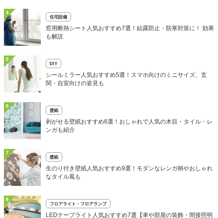
4
住宅設備
窓用断熱シート人気おすすめ7選！結露防止・防寒対策に！ 効果
も解説
5
DIY
シールミラー人気おすすめ5選！スマホ向けのミニサイズ、玄
関・自室向けの姿見も
6
壁紙
剥がせる壁紙おすすめ6選！おしゃれで人気の木目・タイル・レ
ンガも紹介
7
壁紙
生のり付き壁紙人気おすすめ9選！モダンなレンガ柄やおしゃれ
なタイル風も
8
フロアライト・フロアランプ
LEDテープライト人気おすすめ7選【車や部屋の装飾・間接照明