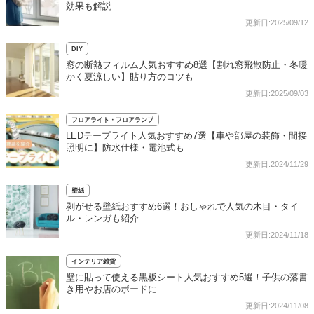
効果も解説
更新日:2025/09/12
DIY
窓の断熱フィルム人気おすすめ8選【割れ窓飛散防止・冬暖
かく夏涼しい】貼り方のコツも
更新日:2025/09/03
フロアライト・フロアランプ
LEDテープライト人気おすすめ7選【車や部屋の装飾・間接
照明に】防水仕様・電池式も
更新日:2024/11/29
壁紙
剥がせる壁紙おすすめ6選！おしゃれで人気の木目・タイ
ル・レンガも紹介
更新日:2024/11/18
インテリア雑貨
壁に貼って使える黒板シート人気おすすめ5選！子供の落書
き用やお店のボードに
更新日:2024/11/08