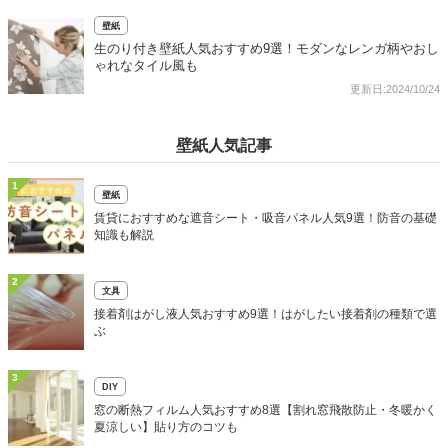
壁紙
生のり付き壁紙人気おすすめ9選！モダンなレンガ柄やおし
ゃれなタイル風も
更新日:2024/10/24
壁紙人気記事
1
壁紙
賃貸におすすめな遮音シート・吸音パネル人気9選！防音の基礎
知識も解説
2
文具
接着剤はがし液人気おすすめ9選！はがしたい接着剤の種類で選
ぶ
3
DIY
窓の断熱フィルム人気おすすめ8選【割れ窓飛散防止・冬暖かく
夏涼しい】貼り方のコツも