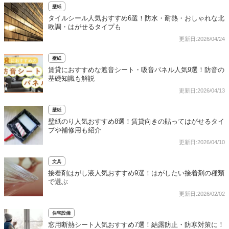
壁紙
タイルシール人気おすすめ6選！防水・耐熱・おしゃれな北
欧調・はがせるタイプも
更新日:2026/04/24
壁紙
賃貸におすすめな遮音シート・吸音パネル人気9選！防音の
基礎知識も解説
更新日:2026/04/13
壁紙
壁紙のり人気おすすめ8選！賃貸向きの貼ってはがせるタイ
プや補修用も紹介
更新日:2026/04/10
文具
接着剤はがし液人気おすすめ9選！はがしたい接着剤の種類
で選ぶ
更新日:2026/02/02
住宅設備
窓用断熱シート人気おすすめ7選！結露防止・防寒対策に！