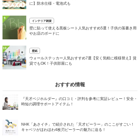
に】防水仕様・電池式も
9
インテリア雑貨
壁に貼って使える黒板シート人気おすすめ5選！子供の落書き用
やお店のボードに
10
壁紙
ウォールステッカー人気おすすめ7選【安く気軽に模様替え】賃
貸でもOK！子供部屋にも
おすすめ情報
『天才ベジホルダー』の口コミ・評判を参考に実証レビュー！安全・
時短の調理サポートアイテム！
NHK「あさイチ」で紹介された「天才ピーラー」のここがすごい！
キャベツがほわほわ4枚刃ピーラーの魅力に迫る！