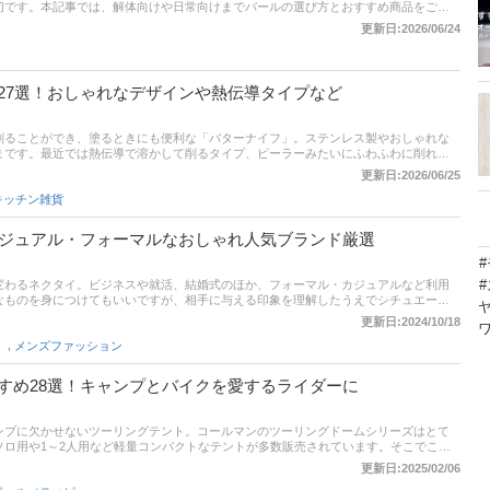
切です。本記事では、解体向けや日常向けまでバールの選び方とおすすめ商品をご紹
通販サイトの最新人気ランキングもありますので、ぜひ売れ筋や口コミを確認してみ
更新日:2026/06/24
27選！おしゃれなデザインや熱伝導タイプなど
削ることができ、塗るときにも便利な「バターナイフ」。ステンレス製やおしゃれな
まです。最近では熱伝導で溶かして削るタイプ、ピーラーみたいにふわふわに削れる
売されているので、どれを選べばいいのか迷ってしまうのではないでしょうか。この
更新日:2026/06/25
すめの商品をご紹介します！Amazonや楽天市場、Yahoo!ショッピングのランキン
キッチン雑貨
りのバターナイフを見つけてくださいね。
カジュアル・フォーマルなおしゃれ人気ブランド厳選
変わるネクタイ。ビジネスや就活、結婚式のほか、フォーマル・カジュアルなど利用
なものを身につけてもいいですが、相手に与える印象を理解したうえでシチュエーシ
です。ここでは、カラーコーディネーターの川島彩子さんと20～30代の女性編集部
更新日:2024/10/18
めブランドと選び方を紹介します。ブルックスブラザーズやポールスミス、バーバリー
,
メンズファッション
には、比較一覧表や通販サイトの最新人気ランキングもあるので、売れ筋や口コミと
。
すめ28選！キャンプとバイクを愛するライダーに
ンプに欠かせないツーリングテント。コールマンのツーリングドームシリーズはとて
ソロ用や1～2人用など軽量コンパクトなテントが多数販売されています。そこでこの
方とおすすめ商品、ユーザーのイチオシ紹介します。 記事の後半には、通販サイトの
更新日:2025/02/06
、売れ筋や口コミをチェックしてみてください。