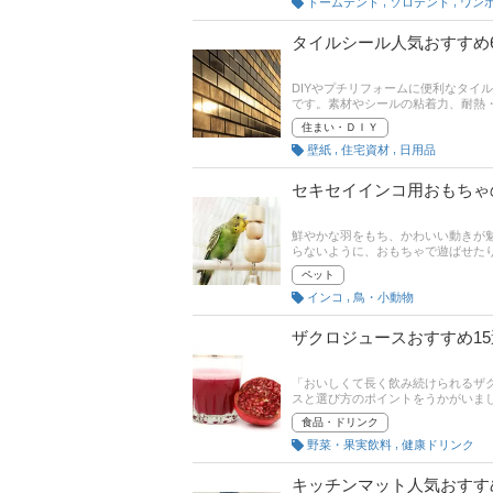
,
,
ドームテント
ソロテント
タイルシール人気おすすめ
DIYやプチリフォームに便利なタイ
です。素材やシールの粘着力、耐熱
ゃれな北欧調・はがせるタイプなど
住まい・ＤＩＹ
人気ランキングのリンクもあります
,
,
壁紙
住宅資材
日用品
セキセイインコ用おもちゃ
鮮やかな羽をもち、かわいい動きが
らないように、おもちゃで遊ばせた
集部が厳選したセキセイインコ用お
ペット
グもありますので、売れ筋や口コミ
,
インコ
鳥・小動物
ザクロジュースおすすめ1
「おいしくて長く飲み続けられるザ
スと選び方のポイントをうかがいま
味が苦手……という方も、きっとお
食品・ドリンク
しているので、売れ筋や口コミも確
,
野菜・果実飲料
健康ドリンク
キッチンマット人気おすす