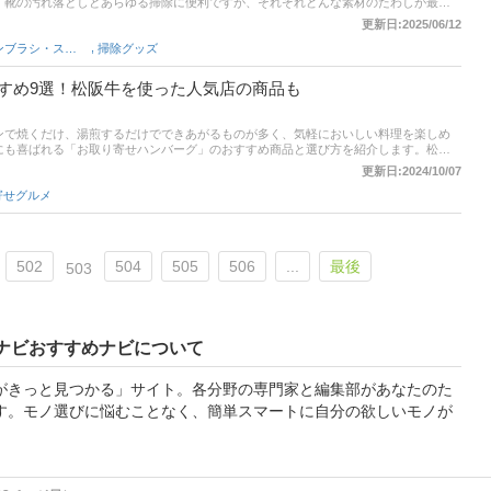
、靴の汚れ落としとあらゆる掃除に便利ですが、それぞれどんな素材のたわしが最適
00均や3coinsなどでも買えますが、老舗のメーカーを選べば使い勝手や強度、長持ち
更新日:2025/06/12
そんなたわしの選び方やおすすめ商品を厳選して紹介します。記事の後半には、
,
キッチンブラシ・スポンジ
掃除グッズ
ンキングも掲載。口コミもチェックしてお気に入りを見つけてくださいね。
すめ9選！松阪牛を使った人気店の商品も
ンで焼くだけ、湯煎するだけでできあがるものが多く、気軽においしい料理を楽しめ
にも喜ばれる「お取り寄せハンバーグ」のおすすめ商品と選び方を紹介します。松坂
クアップ。後半には、比較一覧表や通販サイトの最新人気ランキングもあるので、売
更新日:2024/10/07
てみてください。
寄せグルメ
502
504
505
506
...
最後
503
ナビおすすめナビについて
がきっと見つかる」サイト。各分野の専門家と編集部があなたのた
す。モノ選びに悩むことなく、簡単スマートに自分の欲しいモノが