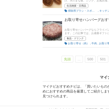
げ、木のまな板、シンク、お風呂場
かご存じでしょうか？安いものだと1
生活雑貨・日用品
度合いが違います。この記事では、
,
掃除用ブラシ・スポンジ
Amazonなど通販サイトの人気ラ
お取り寄せハンバーグおす
お取り寄せハンバーグならフライパ
ます。この記事では、お歳暮ギフト
牛を使った人気店の商品などをピッ
食品・ドリンク
れ筋や口コミとあわせてチェックし
,
,
お取り寄せ（肉）
牛肉
お取り
先頭
...
500
501
マイ
マイナビおすすめナビは、「買いたいもの
めにおすすめの商品を厳選してご紹介しま
見つけられます。