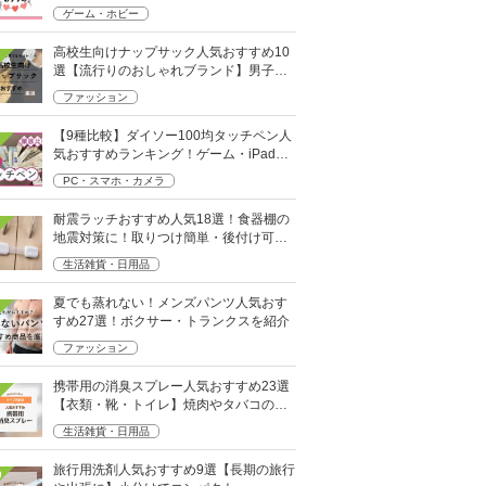
ソフトも
ゲーム・ホビー
高校生向けナップサック人気おすすめ10
選【流行りのおしゃれブランド】男子・
女子高生向け
ファッション
【9種比較】ダイソー100均タッチペン人
気おすすめランキング！ゲーム・iPad向
けなど
PC・スマホ・カメラ
耐震ラッチおすすめ人気18選！食器棚の
地震対策に！取りつけ簡単・後付け可能
も
生活雑貨・日用品
夏でも蒸れない！メンズパンツ人気おす
すめ27選！ボクサー・トランクスを紹介
ファッション
携帯用の消臭スプレー人気おすすめ23選
【衣類・靴・トイレ】焼肉やタバコのニ
オイにも
生活雑貨・日用品
旅行用洗剤人気おすすめ9選【長期の旅行
0