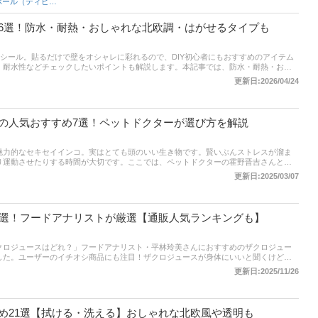
ワンポール（ティピー）テント
6選！防水・耐熱・おしゃれな北欧調・はがせるタイプも
ルシール。貼るだけで壁をオシャレに彩れるので、DIY初心者にもおすすめのアイテム
・耐水性などチェックしたいポイントも解説します。本記事では、防水・耐熱・おし
タイルシールの選び方やおすすめ商品をご紹介します。記事後半の通販サイトの最新
更新日:2026/04/24
るので、売れ筋や口コミも確認してみてください。
の人気おすすめ7選！ペットドクターが選び方を解説
魅力的なセキセイインコ。実はとても頭のいい生き物です。賢いぶんストレスが溜ま
り運動させたりする時間が大切です。ここでは、ペットドクターの霍野晋吉さんと編
もちゃのおすすめと選び方をご紹介します。後半には通販サイトの最新人気ランキン
更新日:2025/03/07
も参考にしてみてください。
5選！フードアナリストが厳選【通販人気ランキングも】
クロジュースはどれ？」フードアナリスト・平林玲美さんにおすすめのザクロジュー
した。ユーザーのイチオシ商品にも注目！ザクロジュースが身体にいいと聞くけど酸
好みのザクロジュースが見つかるはずです！通販サイトの最新人気ランキングも掲載
更新日:2025/11/26
認してみましょう。
め21選【拭ける・洗える】おしゃれな北欧風や透明も