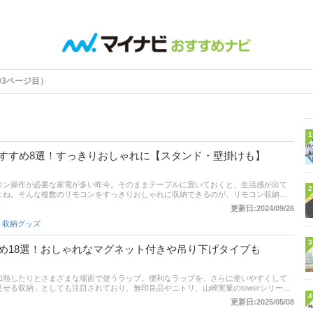
03ページ目）
1
すすめ8選！すっきりおしゃれに【スタンド・壁掛けも】
コン操作が必要な家電が多い昨今。そのままテーブルに置いておくと、生活感が出て
2
よね。そんな複数のリモコンをすっきりおしゃれに収納できるのが、リモコン収納ラ
たっけ？」と探すこともなくなるでしょう。この記事では、整理収納アドバイザーで
更新日:2024/09/26
、リモコン収納ラックの選び方と、スタンド型や壁掛け型などのおすすめ商品をご紹
,
収納グッズ
販サイトの最新人気ランキングもチェックできます。気になる方は、ぜひ最後までご
3
め18選！おしゃれなマグネット付きや吊り下げタイプも
加熱したりとさまざまな場面で使うラップ。便利なラップを、さらに使いやすくして
せる収納」としても注目されており、無印良品やニトリ、山崎実業のtowerシリーズ
4
ています。本記事では、そんなラップホルダーの選び方とおすすめ商品をご紹介。記
更新日:2025/05/08
サイトの最新人気ランキングも載せているので、売れ筋や口コミもあわせてチェックして