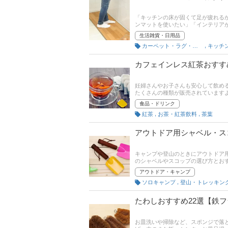
「キッチンの床が固くて足が疲れる
ンマットを使いたい」「インテリア
ンマットの選び方とおすすめ商品、
生活雑貨・日用品
風のおしゃれなデザイン、目立たな
,
カーペット・ラグ・マット
キッチ
人気ランキングもチェックできます
カフェインレス紅茶おすす
妊婦さんやお子さんも安心して飲め
たくさんの種類が販売されています
うか。そこでこの記事では、カフェ
食品・ドリンク
ど、みなさんが選ぶのに迷わないよう
,
,
紅茶
お茶・紅茶飲料
茶葉
気ランキングも載せていますので、
アウトドア用シャベル・ス
キャンプや登山のときにアウトドア
のシャベルやスコップの選び方とお
ーカーから多種多様な商品が発売さ
アウトドア・キャンプ
ためる製品など多機能なものも！後
,
ソロキャンプ
とあわせてチェックしてみてくださ
たわしおすすめ22選【鉄
お皿洗いや掃除など、スポンジで落