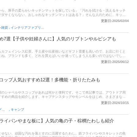
から、厚手の柔らかいキッチンマットを探している」「汚れを拭ける・洗えるキッチ
がダサくならない、おしゃれなキッチンマットはある？」そんな人のために、キッチ
ユーザーのイチオシや口コミを紹介します。ニトリなど人気メーカーの商品や、北欧
更新日:2025/02/04
い透明タイプなど幅広く厳選！ さらに、記事後半では比較一覧表や通販サイトの最新
,
ン雑貨
インテリアファブリック
。あなたにピッタリの商品を選びましょう！
め7選【子供や妊婦さんに】人気のリプトンやルピシアも
るカフェインレス紅茶。手土産や出産祝いなどギフト需要も高いので、お店に行くと
よね。ブランドも多く、どれを買えばいいか迷ってしまう人も多いのではないでしょ
インレス紅茶の選び方と市販のおすすめ人気商品を紹介。茶葉の種類や抽出方法な
更新日:2025/06/12
に、詳しく説明しています。記事の後半にはAmazonや楽天など通販サイトの最新人
売れ筋や口コミもあわせてチェックしてみてください。
コップ人気おすすめ12選！多機能・折りたたみも
用のシャベルやスコップがあれば何かと便利です。そこで本記事では、アウトドア用
すすめの商品を紹介します。キャプテンスタッグやモンベルをはじめ、さまざまなメ
れています。テントのロープなどを固定するペグとしても使えるアイテムや、折りた
更新日:2024/10/15
半には、比較一覧表や通販サイトの最新人気ランキングもあるので、売れ筋や口コミ
,
登山・トレッキング携行品
キャンプ
い。
フライパンやまな板に】人気の亀の子・棕櫚たわしも紹介
とせない、頑固な汚れを落とすのに活躍するたわし。鉄フライパンやスキレットの焦