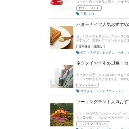
ぴったり合った商品を選ぶことが大
介。使い方も解説します。さらに、
住まい・ＤＩＹ
てください。
,
工具
DIY
バターナイフ人気おすすめ
固いバターでもサクッとスムーズに
木製など、素材やデザインもさまざ
タイプなど新しい商品がたくさん発
生活雑貨・日用品
記事では、バターナイフの選び方とおす
,
,
包丁・ナイフ
キッチンツール
グや口コミも参考にして、お気に入
ネクタイおすすめ11選！
色と柄で相手に与える印象が大きく
シーンや種類もさまざまです。無難
ョンに合わせて選べるとよりスマート
ファッション
員6人が厳選したネクタイのおすす
,
ネクタイ
メンズファッション雑貨・小物
といった人気ブランドを厳選！後半
あわせてチェックしてみてください
ツーリングテント人気おす
バイクや自転車でのツーリングキャ
も人気が高く、他のメーカーからも
記事では、ツーリングテントの選び
アウトドア・キャンプ
最新人気ランキングもありますので