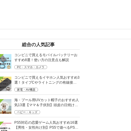
総合の人気記事
コンビニで買えるモバイルバッテリーお
すすめ8選！使い方の注意点も解説
PC・スマホ・カメラ
コンビニで買えるイヤホン人気おすすめ3
選！タイプCやライトニングの有線接続
タイプも
家電・AV機器
海・プール用UVカット帽子のおすすめ人
気13選【ママ＆子供別】頭皮の日焼け対
策に
ベビー・キッズ
PS5対応の恋愛ゲーム人気おすすめ16選
【男性・女性向け別】PS5で遊べるPS4