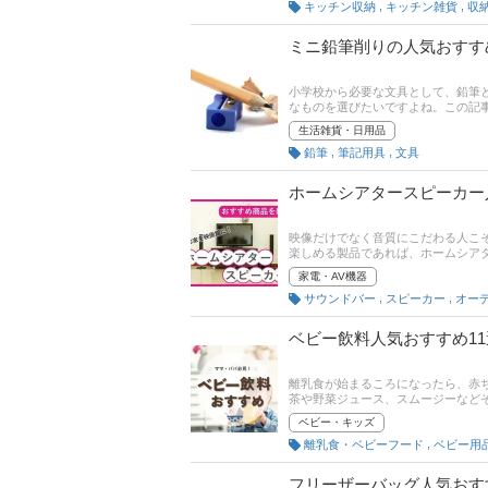
,
,
キッチン収納
キッチン雑貨
収
みてください。
ミニ鉛筆削りの人気おすす
小学校から必要な文具として、鉛筆
なものを選びたいですよね。この記
すすめ商品をご紹介します。子ども
生活雑貨・日用品
の後半にはAmazonや楽天など通
,
,
鉛筆
筆記用具
文具
してみてください。
ホームシアタースピーカー
映像だけでなく音質にこだわる人こそ取
楽しめる製品であれば、ホームシア
くの製品が出ているので、どれを選
家電・AV機器
アタースピーカーの選び方とおすすめ商
,
,
サウンドバー
スピーカー
オー
スピーカー、入手しやすい安いスピ
ています。記事後半には、比較一覧
てください。
ベビー飲料人気おすすめ1
離乳食が始まるころになったら、赤
茶や野菜ジュース、スムージーなど
タイプなどがあり、赤ちゃんの月齢
ベビー・キッズ
絵さんに、ベビー飲料の選び方とお
,
離乳食・ベビーフード
ベビー用
で、売れ筋や口コミを確認してみて
フリーザーバッグ人気おす