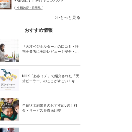
や出張に】小分けでコンパクト
生活雑貨・日用品
>>もっと見る
おすすめ情報
『天才ベジホルダー』の口コミ・評
判を参考に実証レビュー！安全・時
短の調理サポートアイテム！
NHK「あさイチ」で紹介された「天
才ピーラー」のここがすごい！キャ
ベツがほわほわ4枚刃ピーラーの魅
力に迫る！
年賀状印刷業者のおすすめ5選！料
金・サービスを徹底比較