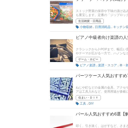
ストック野菜の保存や下味の漬け込
も重宝します。定番の「ジップロック
商品が販売されています。この記事
生活雑貨・日用品
コスパの商品、電子レンジ解凍や湯
,
,
小物収納
日用消耗品
キッチン
ンキングもチェックできます。便利
ピアノ中級者向け楽譜の人
クラシックからJ-POPまで、幅広
やテーマが広がる一方で、ハノンな
トであり、音楽教室を主宰している
ゲーム・ホビー
す。初心者から中級者へスキルアッ
,
,
ピアノ楽譜
楽譜・スコア
本・
パーツケース人気おすすめ
ねじや釘などの金属の金具、アクセ
アは工具入れなど、使用用途が多岐
しかし、形や大きさ、色などの種類
住まい・ＤＩＹ
本記事では、パーツケースの選び方
,
工具
DIY
ランキングやスペック比較表もあり
バール人気おすすめ6選【
叩く、引き抜く、はがすなど、さま