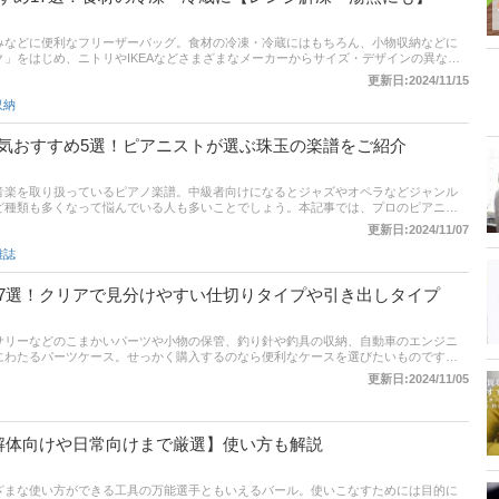
みなどに便利なフリーザーバッグ。食材の冷凍・冷蔵にはもちろん、小物収納などに
」をはじめ、ニトリやIKEAなどさまざまなメーカーからサイズ・デザインの異なる
では、フリーザーバッグの選び方とおすすめ商品をご紹介。安くて沢山入っている高
更新日:2024/11/15
煎できる商品などを厳選しました！さらに記事後半では、通販サイトの人気売れ筋ラ
収納
で使いやすいフリーザーバッグをお探しの方は、ぜひ最後までご覧ください！
気おすすめ5選！ピアニストが選ぶ珠玉の楽譜をご紹介
い音楽を取り扱っているピアノ楽譜。中級者向けになるとジャズやオペラなどジャンル
ど種類も多くなって悩んでいる人も多いことでしょう。本記事では、プロのピアニス
神田朝子さんがおすすめする、中級者向けのピアノ楽譜と選び方についてご紹介しま
更新日:2024/11/07
プしたい人は、ぜひ参考にしてみてください。
雑誌
7選！クリアで見分けやすい仕切りタイプや引き出しタイプ
サリーなどのこまかいパーツや小物の保管、釣り針や釣具の収納、自動車のエンジニ
にわたるパーツケース。せっかく購入するのなら便利なケースを選びたいものです。
が多くて、どういったものがいいのか迷ってしまう方も多いのではないでしょうか。
更新日:2024/11/05
とおすすめ商品を紹介します。記事後半には、通販サイトの口コミや評判、最新人気
ますので、ぜひチェックしてみてください。
解体向けや日常向けまで厳選】使い方も解説
ざまな使い方ができる工具の万能選手ともいえるバール。使いこなすためには目的に