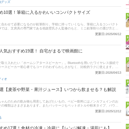
納グッズ
め10選！筆箱に入るかわいいコンパクトサイズ
5
と合わせて必要になるのが鉛筆削り。学校に持っていくなら、筆箱に入るコンパクト
事では、文房具の専門家である他故壁氏さん監修のもと、ミニ鉛筆削りの選び方とお
はもちろん、大人まで使える安全・おしゃれで使いやすい商品を厳選しました。記事
更新日:2025/06/12
販サイトの最新人気ランキングも載せていますので、売れ筋や口コミもあわせてチェック
6
人気おすすめ19選！ 自宅がまるで映画館に
7
り入れたい「ホームシアタースピーカー」。Bluetoothを用いたワイヤレス接続で
タースピーカー初心者でもコードのわずらわしさがなく、比較的ラクに使えます。多
んだらよいか迷ってしまう人も多いのではないでしょうか。この記事では、ホームシ
更新日:2026/04/13
品を紹介。5.1ch・7.1ch対応のサラウンドワイヤレススピーカーや、本格派な高級
ディオ
ーカー、ソニー・ヤマハ・ボーズといった人気メーカーの製品などをピックアップし
8
表、通販サイトの売れ筋人気ランキングもあるので、口コミや評判もチェックしてみ
1選【麦茶や野菜・果汁ジュース】いつから飲ませる？も解説
ちゃんのための飲み物も用意してあげたいもの。ベビー飲料にはノンカフェインのお
9
その種類はさまざまあります。またパッケージもペットボトルや粉末タイプ、パウチ
や用途に合わせて選びたいですよね。そこで、食育スペシャリストであるとけいじ千
更新日:2025/12/12
すすめの商品をうかがいました。 通販サイトの最新人気ランキングのリンクもあるの
品
くださいね。
1
すめ17選！食材の冷凍・冷蔵に【レンジ解凍・湯煎にも】