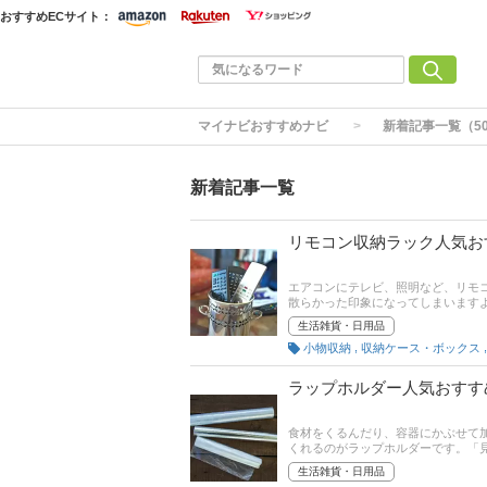
おすすめECサイト：
マイナビおすすめナビ
新着記事一覧（5
新着記事一覧
リモコン収納ラック人気お
エアコンにテレビ、照明など、リモ
散らかった印象になってしまいます
ック。「あれ、リモコンどこにやっ
生活雑貨・日用品
ある岩佐弥生さんへの取材をもとに
,
小物収納
収納ケース・ボックス
介します。さらに記事後半では、通
覧ください。
ラップホルダー人気おすす
食材をくるんだり、容器にかぶせて
くれるのがラップホルダーです。「見
などおしゃれな商品が多数販売され
生活雑貨・日用品
事の最後には、amazonなど通販