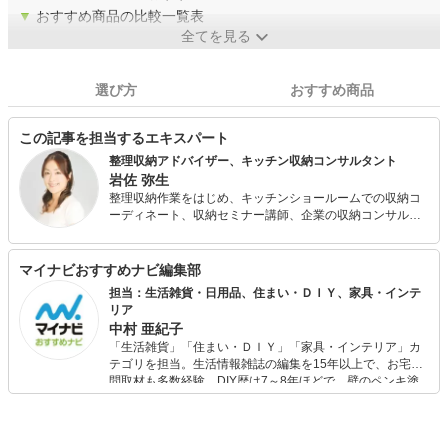
▼
おすすめ商品の比較一覧表
全てを見る
選び方
おすすめ商品
この記事を担当するエキスパート
整理収納アドバイザー、キッチン収納コンサルタント
岩佐 弥生
整理収納作業をはじめ、キッチンショールームでの収納コ
ーディネート、収納セミナー講師、企業の収納コンサルタ
ントなど幅広く活躍。 喋る仕事もしていることから、収納
セミナーは分かりやすく聞きやすいと好評。また、お片づ
けが好きになる！「収納ラベル」もプロデュースしてい
マイナビおすすめナビ編集部
る。
担当：生活雑貨・日用品、住まい・ＤＩＹ、家具・インテ
リア
中村 亜紀子
「生活雑貨」「住まい・ＤＩＹ」「家具・インテリア」カ
テゴリを担当。生活情報雑誌の編集を15年以上で、お宅訪
問取材も多数経験。DIY歴は7～8年ほどで、壁のペンキ塗
りや壁紙チェンジなどもチャレンジ済み。初心者でもモノ
選びがしやすい記事をお届けします！