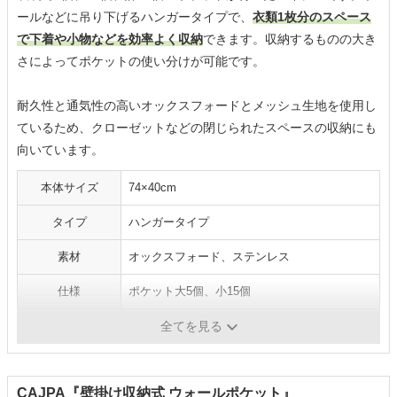
ールなどに吊り下げるハンガータイプで、
衣類1枚分のスペース
で下着や小物などを効率よく収納
できます。収納するものの大き
さによってポケットの使い分けが可能です。
耐久性と通気性の高いオックスフォードとメッシュ生地を使用し
ているため、クローゼットなどの閉じられたスペースの収納にも
向いています。
本体サイズ
74×40cm
タイプ
ハンガータイプ
素材
オックスフォード、ステンレス
仕様
ポケット大5個、小15個
カラー
ベージュ、緑、灰色、空色
全てを見る
CAJPA『壁掛け収納式 ウォールポケット』