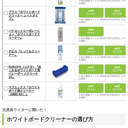
※各社通販サイトの 2024年10月21日時点 での税
込価格
429円
841円
プラス『ホワイトボード
Amazon
楽天市場
クリーナー シートタイ
プ』
※各社通販サイトの 2024年10月21日時点 での税
込価格
638円
パイロットコーポレーシ
Amazon
ョン『ホワイトボードク
リーナー』
※各社通販サイトの 2024年10月21日時点 での税
込価格
955円
855円
デビカ『とってもクリー
Amazon
楽天市場
ナー』
※各社通販サイトの 2024年10月21日時点 での税
込価格
KOKUYO（コクヨ）『め
546円
529円
くれるホワイトボード用
Amazon
楽天市場
イレーザー メクリーナ
※各社通販サイトの 2024年10月18日時点 での税
16』
込価格
393円
440円
マグエックス『ホワイト
Amazon
楽天市場
ボード用クリーナー
（MWC-60）』
※各社通販サイトの 2024年10月18日時点 での税
込価格
文房具ライターに聞いた！
ホワイトボードクリーナーの選び方