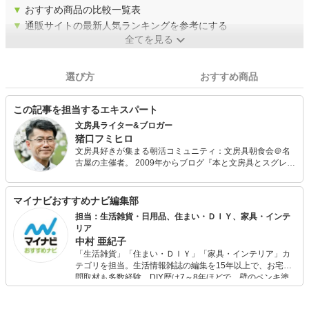
▼
おすすめ商品の比較一覧表
▼
通販サイトの最新人気ランキングを参考にする
全てを見る
選び方
おすすめ商品
この記事を担当するエキスパート
文房具ライター&ブロガー
猪口フミヒロ
文房具好きが集まる朝活コミュニティ：文房具朝食会＠名
古屋の主催者。 2009年からブログ『本と文房具とスグレモ
ノ』を毎日更新し続ける文房具ライター&ブロガー。 『文
房具屋さん大賞』で特別コメンテーターを務める日本でも
有数の文房具通。 東海地区を中心に文房具をベースにした
マイナビおすすめナビ編集部
活動を精力的に展開するサラリーマン。 愛知県岡崎市に在
担当：生活雑貨・日用品、住まい・ＤＩＹ、家具・インテ
住。
リア
中村 亜紀子
「生活雑貨」「住まい・ＤＩＹ」「家具・インテリア」カ
テゴリを担当。生活情報雑誌の編集を15年以上で、お宅訪
問取材も多数経験。DIY歴は7～8年ほどで、壁のペンキ塗
りや壁紙チェンジなどもチャレンジ済み。初心者でもモノ
選びがしやすい記事をお届けします！