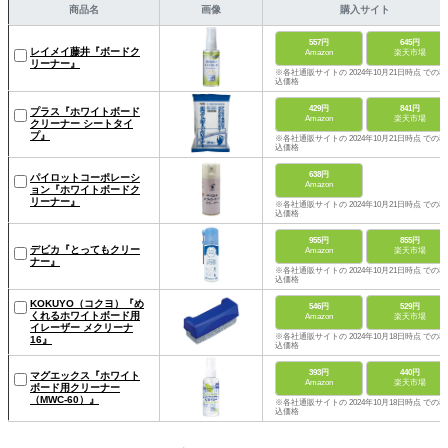
商品名
画像
購入サイト
557円
645円
レイメイ藤井『ボードク
Amazon
楽天市場
リーナー』
※各社通販サイトの 2024年10月21日時点 での税
込価格
429円
841円
プラス『ホワイトボード
Amazon
楽天市場
クリーナー シートタイ
プ』
※各社通販サイトの 2024年10月21日時点 での税
込価格
638円
パイロットコーポレーシ
Amazon
ョン『ホワイトボードク
リーナー』
※各社通販サイトの 2024年10月21日時点 での税
込価格
955円
855円
デビカ『とってもクリー
Amazon
楽天市場
ナー』
※各社通販サイトの 2024年10月21日時点 での税
込価格
KOKUYO（コクヨ）『め
546円
529円
くれるホワイトボード用
Amazon
楽天市場
イレーザー メクリーナ
※各社通販サイトの 2024年10月18日時点 での税
16』
込価格
393円
440円
マグエックス『ホワイト
Amazon
楽天市場
ボード用クリーナー
（MWC-60）』
※各社通販サイトの 2024年10月18日時点 での税
込価格