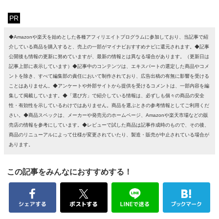
PR
◆Amazonや楽天を始めとした各種アフィリエイトプログラムに参加しており、当記事で紹
介している商品を購入すると、売上の一部がマイナビおすすめナビに還元されます。◆記事
公開後も情報の更新に努めていますが、最新の情報とは異なる場合があります。（更新日は
記事上部に表示しています）◆記事中のコンテンツは、エキスパートの選定した商品やコメ
ントを除き、すべて編集部の責任において制作されており、広告出稿の有無に影響を受ける
ことはありません。◆アンケートや外部サイトから提供を受けるコメントは、一部内容を編
集して掲載しています。◆「選び方」で紹介している情報は、必ずしも個々の商品の安全
性・有効性を示しているわけではありません。商品を選ぶときの参考情報としてご利用くだ
さい。◆商品スペックは、メーカーや発売元のホームページ、Amazonや楽天市場などの販
売店の情報を参考にしています。◆レビューで試した商品は記事作成時のもので、その後、
商品のリニューアルによって仕様が変更されていたり、製造・販売が中止されている場合が
あります。
この記事をみんなにおすすめする！