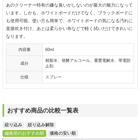
あのクリーナー特有の嫌な臭いがしないのが最大の魅力になって
います。しかも、ホワイトボードだけでなく、ブラックボードに
も使用可能。使い方も簡単で、ホワイトボードの気になる汚れに
直接吹き付け、あとは柔らかい布などで軽く拭いだけできれいに
なります。
内容量
60ml
精製水、発酵アルコール、重曹電解水、帯電防
成分
止剤
仕様
スプレー
おすすめ商品の比較一覧表
絞り込み
絞り込み解除
編集部のおすすめ順
価格の安い順