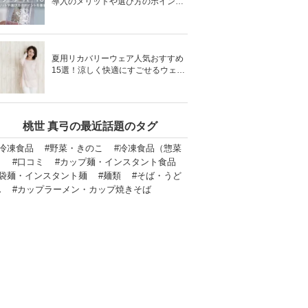
導入のメリットや選び方のポイント
を徹底解説
夏用リカバリーウェア人気おすすめ
15選！涼しく快適にすごせるウェア
をご紹介！
桃世 真弓の最近話題のタグ
#冷凍食品
#野菜・きのこ
#冷凍食品（惣菜
）
#口コミ
#カップ麺・インスタント食品
#袋麺・インスタント麺
#麺類
#そば・うど
ん
#カップラーメン・カップ焼きそば