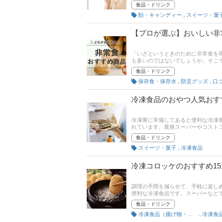
ゃれな缶入りデザインなど、人気商
食品・ドリンク
を見つけてくださいね。後半には、
,
飴・キャンディー
スイーツ・菓
て要チェック！
【プロが選ぶ】おいしい非
「いざというときのために非常食を
も多いのではないでしょうか。そこ
取材をもとに、非常食の選び方とお
食品・ドリンク
ット商品などもご紹介しています。
,
,
保存食・保存水
防災グッズ
口
て、ぜひチェックしてみてください
冷凍食品のおやつ人気おす
冷凍庫に常備してあると便利な冷凍
れています。業務スーパーやコスト
世真弓さんへの取材をもとに、冷凍食
食品・ドリンク
トの人気ランキングもあるので、売
,
スイーツ・菓子
冷凍食品
冷凍コロッケのおすすめ1
調理の手間を減らせて、手軽に楽し
便利な冷凍食品です。スーパーなど
使えるものなど種類はさまざま。パ
食品・ドリンク
いか迷ってしまいますよね。この記
,
冷凍食品（揚げ物・焼き物）
冷凍食
方とおすすめの商品をご紹介！ 男
ロッケ、贅沢な蟹クリームコロッケ