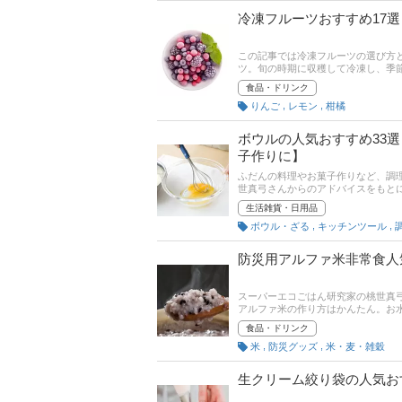
グも掲載しています。 ぜひ最後ま
冷凍フルーツおすすめ17
この記事では冷凍フルーツの選び方
ツ。旬の時期に収穫して冷凍し、季
どの栄養補給にも！ ダイエット中
食品・ドリンク
クがあるので、売れ筋や口コミも確
,
,
りんご
レモン
柑橘
ボウルの人気おすすめ33
子作りに】
ふだんの料理やお菓子作りなど、調
世真弓さんからのアドバイスをもと
耐熱ガラス製など、使いやすいボウ
生活雑貨・日用品
で使い勝手が変わるので、買い替え
,
,
ボウル・ざる
キッチンツール
も注目です。あなたにぴったりの1
防災用アルファ米非常食人
スーパーエコごはん研究家の桃世真
アルファ米の作り方はかんたん。お
や非常時だけでなく登山やアウトド
食品・ドリンク
,
,
米
防災グッズ
米・麦・雑穀
生クリーム絞り袋の人気お