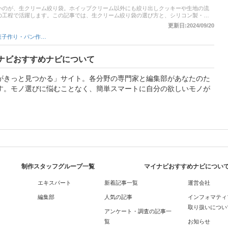
いのが、生クリーム絞り袋。ホイップクリーム以外にも絞り出しクッキーや生地の流
の工程で活躍します。この記事では、生クリーム絞り袋の選び方と、シリコン製・布
介！ 便利な口金セットや使い捨てタイプもピックアップしました。さらに記事後半で
更新日:2024/09/20
ングもチェックできます。気になる方は、ぜひ最後までご覧ください！
お菓子作り・パン作りツール
ナビおすすめナビについて
がきっと見つかる」サイト。各分野の専門家と編集部があなたのた
す。モノ選びに悩むことなく、簡単スマートに自分の欲しいモノが
制作スタッフグループ一覧
マイナビおすすめナビについ
エキスパート
新着記事一覧
運営会社
編集部
人気の記事
インフォマティ
取り扱いについ
アンケート・調査の記事一
覧
お知らせ