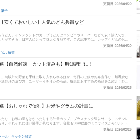
世真弓さんへの取材のもと、ガムの選び方のポイント、人気フレーバーごとのおすす
更新日:2026/04/20
、Amazonなどの通販サイトの最新人気ランキングのリンクもあるので、売れ筋や口
・菓子
選【安くておいしい】人気のどん兵衛など
るうどん。インスタントのカップうどんはコンビニやスーパーなどで安く購入でき、
ことができる、日本人にとって身近な食品です。この記事では、カップうどんのおす
兵衛や、ヘルシーなノンフライ麵の商品、もちもち食感の生麺を使った商品など幅広
更新日:2026/04/20
覧表や通販サイトの最新人気ランキングもあるので、売れ筋や口コミとあわせてチェ
,
どん
麺類
9選【自然解凍・カット済みも】時短調理に！
」。旬以外の野菜も手軽に取り入れられるほか、毎日のご飯やお弁当作り、離乳食な
冷凍野菜の選び方、ユーザーイチオシの商品、編集部おすすめの商品をご紹介！野菜
やカット済みなどさまざまな商品をピックアップしています。記事後半では、冷凍野
更新日:2026/02/25
きる野菜・冷凍できない野菜について解説、おいしく調理するコツも紹介していま
トの最新人気ランキングも載せていますので、売れ筋や口コミもあわせてチェックしてみ
0選【おしゃれで便利】お米やグラムの計量に
したり、お米の量をはかったりする計量カップ。プラスチック製以外にも、ステンレ
り、それぞれに使い勝手が異なります。容量も50ml程度のミニサイズから1リットル
は、スーパーエコごはん研究家の桃世真弓さんへの取材をもとに、計量カップの選び
更新日:2026/02/25
だイチオシ商品をご紹介します。ハリオ・OXOなど人気メーカーのおしゃれで使いや
,
ツール
キッチン雑貨
も！ この記事を読めば、あなたにピッタリの1点が見つかるはず。ぜひ最後までチェッ