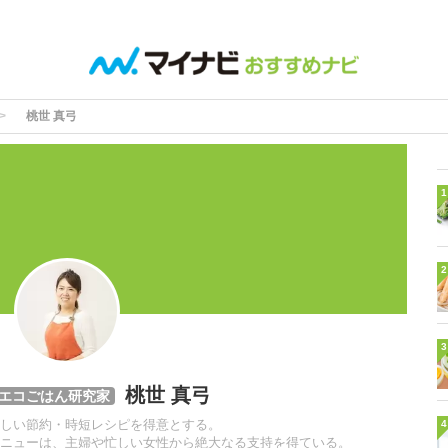
桃世 真弓
1
2
3
桃世 真弓
エコごはん研究家
しい節約・時短レシピを得意とする。
4
ニューは、主婦や忙しい女性から絶大なる支持を得ている。