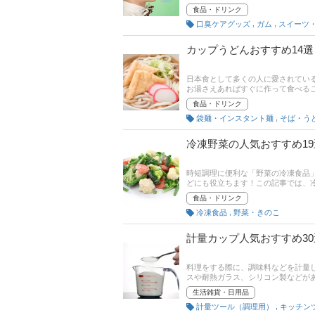
は、スーパーエコごはん研究家の桃
食品・ドリンク
め商品をご紹介します。記事後半には
,
,
口臭ケアグッズ
ガム
スイーツ
コミを確認してみましょう。
カップうどんおすすめ14
日本食として多くの人に愛されてい
お湯さえあればすぐに作って食べる
すめ商品を紹介します。人気のどん
食品・ドリンク
くピックアップ！後半には、比較一
,
袋麺・インスタント麺
そば・う
ックしてみてください。
冷凍野菜の人気おすすめ1
時短調理に便利な「野菜の冷凍食品
どにも役立ちます！この記事では、
単品やミックスタイプ、下処理済み
食品・ドリンク
菜を使った作り方レシピや、冷凍で
,
冷凍食品
野菜・きのこ
す。また、Amazonなど通販サイ
てください。
計量カップ人気おすすめ3
料理をする際に、調味料などを計量
スや耐熱ガラス、シリコン製などがあ
の大容量までさまざま。この記事で
生活雑貨・日用品
方とおすすめ商品、ユーザーが選ん
,
計量ツール（調理用）
キッチン
すい商品やグラムを計量できるもの