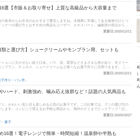
16選【市販＆お取り寄せ】上質な高級品から大容量まで
庭の食卓からお弁当のおかずまで重宝しますね。冷蔵庫に常備してある食材のひとつ
インナーの選び方とおすすめの商品をユーザー、エキスパート、編集部の視点からそ
パーで人気の商品や、化学調味料無添加で上質な高級ウインナー、業務用の大容量な
更新日:2025/12/11
ナーを探したい方だけでなく、添加物が気になる方にも納得いくウインナーソーセー
しています。また、記事後半の通販サイトの最新人気ランキングのリンクがあるの
くださいね。
種類と選び方】シュークリームやモンブラン用、セットも
ーションに欠かせない絞り口金。バラ、花、星型などさまざまな形があり、生クリー
モンブラン、チュロス、シュークリームなど様々なお菓子作りに活用できます。 この
すすめ商品を紹介します。 形・サイズ・素材などの選び方を初心者にも分かりやすく
更新日:2025/12/11
ックアップしています。通後半には、比較一覧表や販サイトの売れ筋人気ランキング
お菓子作り・パン作りツール
ミとあわせてチェックしてみてください。
トやハード、刺激強め、噛み応え抜群など！話題の人気商品も
グミ。かわいい見た目も楽しめる人気のお菓子です。この記事では、グミの選び方の
介します。コンビニで買えるお手軽な商品から、海外のグミまでピックアップ！記事
シピもご紹介しています。また、Amazonや楽天など通販サイトの最新人気ランキン
更新日:2025/10/27
コミもあわせてチェックしてみてください。
ツ・菓子
め16選！電子レンジで簡単・時間短縮！温泉卵や半熟も