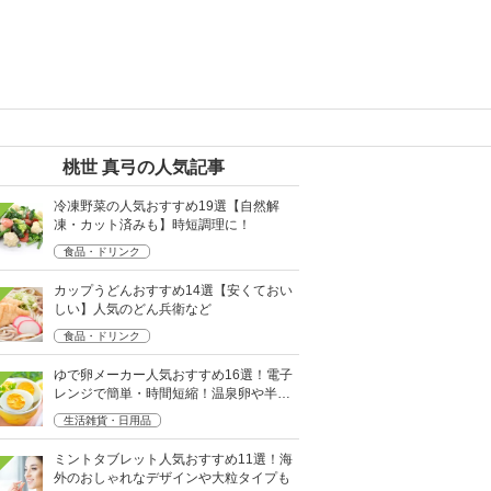
桃世 真弓の人気記事
冷凍野菜の人気おすすめ19選【自然解
凍・カット済みも】時短調理に！
食品・ドリンク
カップうどんおすすめ14選【安くておい
しい】人気のどん兵衛など
食品・ドリンク
ゆで卵メーカー人気おすすめ16選！電子
レンジで簡単・時間短縮！温泉卵や半熟
も
生活雑貨・日用品
ミントタブレット人気おすすめ11選！海
外のおしゃれなデザインや大粒タイプも