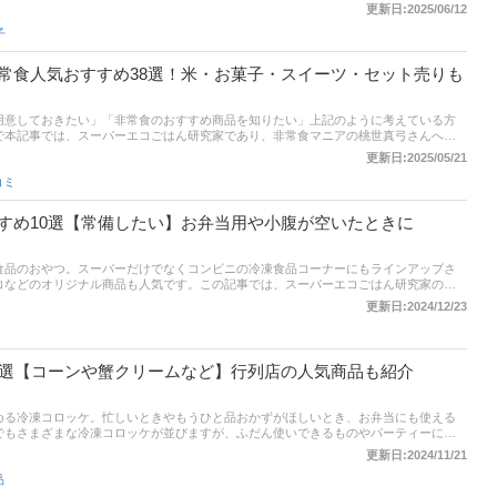
品をピックアップ！ ミントの辛さやフレーバーもさまざまなので、お気に入りの商品
更新日:2025/06/12
比較一覧表や通販サイトの最新人気ランキングもあるので、売れ筋や口コミとあわせ
子
常食人気おすすめ38選！米・お菓子・スイーツ・セット売りも
用意しておきたい」「非常食のおすすめ商品を知りたい」上記のように考えている方
で本記事では、スーパーエコごはん研究家であり、非常食マニアの桃世真弓さんへの
すすめ商品をご紹介します。パンや米などの主食だけでなくお菓子や缶詰、また、セ
更新日:2025/05/21
記事後半には、通販サイトの最新人気ランキングのリンクもあるので口コミと合わせ
コミ
ね。
すめ10選【常備したい】お弁当用や小腹が空いたときに
食品のおやつ。スーパーだけでなくコンビニの冷凍食品コーナーにもラインアップさ
コなどのオリジナル商品も人気です。この記事では、スーパーエコごはん研究家の桃
品のおやつを選ぶときのポイントとおすすめの商品をご紹介！ Amazonなど通販サイ
更新日:2024/12/23
れ筋や口コミをチェックしてみてください。
5選【コーンや蟹クリームなど】行列店の人気商品も紹介
める冷凍コロッケ。忙しいときやもうひと品おかずがほしいとき、お弁当にも使える
でもさまざまな冷凍コロッケが並びますが、ふだん使いできるものやパーティーにも
ンにはさんだりグラタンにしたりとアレンジできるものもあって、どれを選んだらよ
更新日:2024/11/21
事では、スーパーエコごはん研究家の桃世 真弓への取材をもとに冷凍コロッケの選び
品
爵イモを使用したこだわりのじゃがいもコロッケや、子供が大好きなコーンクリームコ
など美味しい商品を厳選しました。記事後半には、通販サイトの人気売れ筋ランキン