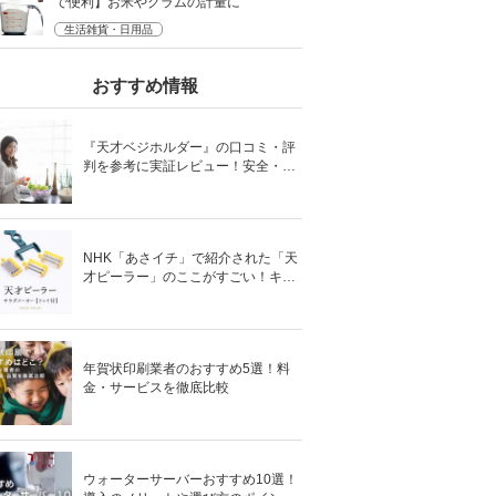
で便利】お米やグラムの計量に
生活雑貨・日用品
おすすめ情報
『天才ベジホルダー』の口コミ・評
判を参考に実証レビュー！安全・時
短の調理サポートアイテム！
NHK「あさイチ」で紹介された「天
才ピーラー」のここがすごい！キャ
ベツがほわほわ4枚刃ピーラーの魅
力に迫る！
年賀状印刷業者のおすすめ5選！料
金・サービスを徹底比較
ウォーターサーバーおすすめ10選！