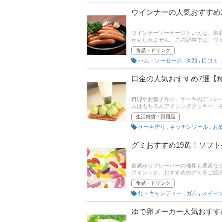
クしてくださいね！
ウインナーの人気おすすめ
ウインナーソーセージといえば、家
かもしれません。この記事では、ウ
れぞれ厳選してご紹介します。スー
食品・ドリンク
どを厳選しました。美味しいウイン
,
,
ハム・ソーセージ
肉類
口コミ
ジ選びができるアドバイスもご紹介
で、売れ筋や口コミも確認してみて
口金の人気おすすめ7選【
料理やお菓子作り、ケーキのデコレ
ムはもちろんアイシングクッキー、
記事では、口金の種類と選び方、お
生活雑貨・日用品
徹底解説！単品からセット商品もピ
,
,
ケーキ作り
キッチンツール
も掲載しているので、売れ筋や口コ
グミおすすめ19選！ソフ
食感からフレーバーの種類も豊富な
ポイントと、おすすめのグミをご紹
後半では、かんたんなグミの手作りレ
食品・ドリンク
グも載せていますので、売れ筋や口
,
,
飴・キャンディー
ガム
スイー
ゆで卵メーカー人気おすす