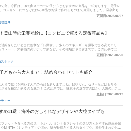
ゆで卵。今回は、ゆで卵メーカーの選び方とおすすめの商品をご紹介します。電子レ
ら、コンセントにつなぐだけの商品やお湯で作れるものまで厳選しました。温泉卵も半
卵メーカーがあれば、手間のかかる料理がもっとラクになりますよ。ダイソーなどの
更新日:2025/06/27
されていますが、通販サイトでいろんな機能を比べれば、コスパに優れた目的に適う製
調理器具
は、比較一覧表や通販サイトの最新人気ランキングもあるので、売れ筋や口コミとあ
選！登山時の栄養補給に【コンビニで買える定番商品も】
養補給をしたいときに便利な「行動食」。多くのエネルギーを摂取できる高カロリー
ョコレート、栄養価の高いナッツ類など、その種類はさまざまです。この記事では、
弓さんへの取材をもとにした行動食の選び方、ユーザーのイチオシ、エキスパート、
更新日:2025/06/20
紹介します。登山時にカロリー補給ができるもの、コンビニで手軽に買える定番の行
助スナック
事後半には、比較一覧表、通販サイトの売れ筋人気ランキングもあるので、口コミや
！子どもから大人まで！ 詰め合わせセットも紹介
大人まで世代を問わず人気の商品もありますよね。飴やガム、ゼリーなどはもちろ
まざまな種類があるのも魅力！ この記事では、駄菓子の選び方のほか、人気のポテト
まざまな駄菓子を紹介しています。詰め合わせセットや大人向けの駄菓子についても
更新日:2025/06/12
azonや楽天など通販サイトの最新人気ランキングも載せていますので、売れ筋や口コ
ンディー
さいね！
すめ11選！海外のおしゃれなデザインや大粒タイプも
タブレットを食べる方必見！ おいしいミントタブレットの選び方とおすすめ商品を紹
）やMINTIA（ミンティア）のほか、味が長続きする大粒タイプや、海外生まれのおし