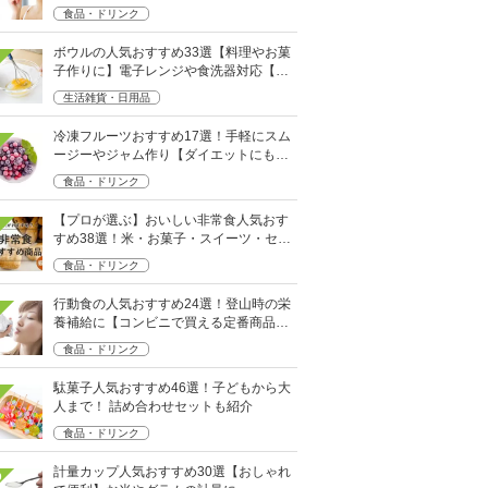
食品・ドリンク
ボウルの人気おすすめ33選【料理やお菓
子作りに】電子レンジや食洗器対応【料
理やお菓子作りに】
生活雑貨・日用品
冷凍フルーツおすすめ17選！手軽にスム
ージーやジャム作り【ダイエットにも人
気】
食品・ドリンク
【プロが選ぶ】おいしい非常食人気おす
すめ38選！米・お菓子・スイーツ・セッ
ト売りも
食品・ドリンク
行動食の人気おすすめ24選！登山時の栄
養補給に【コンビニで買える定番商品
も】
食品・ドリンク
駄菓子人気おすすめ46選！子どもから大
人まで！ 詰め合わせセットも紹介
食品・ドリンク
計量カップ人気おすすめ30選【おしゃれ
0