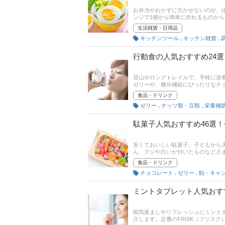
お弁当やおかずに欠かせないのが、
ンジで1個から簡単に作れるものか
熟卵も自由自在。時短に役立つゆで
生活雑貨・日用品
100均ショップや、ドンキでも販売
,
,
キッチンツール
キッチン雑貨
品を見つけやすいでしょう。後半に
わせてチェックしてみてください。
行動食の人気おすすめ24
登山やロングトレイルで、手軽に栄
ゼリーや、糖分補給にぴったりなチ
スーパーエコごはん研究家の桃世真
食品・ドリンク
編集部が厳選したおすすめ商品をご
,
,
ゼリー
ナッツ類・豆類
栄養補
動食をピックアップしています。記
評判もチェックしてみてください。
駄菓子人気おすすめ46選
安くておいしい駄菓子。子どもから
ん、クジや占いが付いたものなどさ
フライやドーナツ、きなこ棒などさ
食品・ドリンク
説明しています。記事の後半にはAm
,
,
チョコレート
ゼリー
飴・キャ
ミもあわせてチェックしてみてくだ
ミントタブレット人気おす
眠気覚ましやリフレッシュにミント
介します。定番のFRISK（フリスク