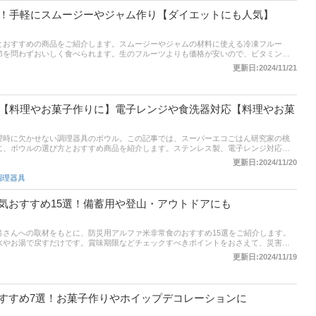
でチェックして、リピートしたくなるおいしい冷凍コロッケを見つけてくださいね。
選！手軽にスムージーやジャム作り【ダイエットにも人気】
とおすすめの商品をご紹介します。スムージーやジャムの材料に使える冷凍フルー
節を問わずおいしく食べられます。生のフルーツよりも価格が安いので、ビタミンな
のお菓子の代わりにもいいですね。記事後半の通販サイトの最新人気ランキングのリン
更新日:2024/11/21
認してみて。
選【料理やお菓子作りに】電子レンジや食洗器対応【料理やお菓
理時に欠かせない調理器具のボウル。この記事では、スーパーエコごはん研究家の桃
に、ボウルの選び方とおすすめ商品を紹介します。ステンレス製、電子レンジ対応の
ルを厳選！ 食洗機やオーブン対応、セット商品もあります。大きさや素材、収納方法
更新日:2024/11/20
や買い足しを検討している方は要チェック！ これから新生活が始まる一人暮らしの方
調理器具
点を見つけてくださいね。
気おすすめ15選！備蓄用や登山・アウトドアにも
弓さんへの取材をもとに、防災用アルファ米非常食のおすすめ15選をご紹介します。
水やお湯で戻すだけです。賞味期限などチェックすべきポイントをおさえて、災害時
アにも役立つ防災用のアルファ米非常食を選んでくださいね。
更新日:2024/11/19
すすめ7選！お菓子作りやホイップデコレーションに