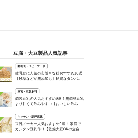
豆腐・大豆製品人気記事
離乳食・ベビーフード
離乳食に人気の市販きな粉おすすめ10選
【砂糖などが無添加も】良質なタンパク
質がとれる
豆乳・豆乳飲料
調製豆乳の人気おすすめ9選！無調整豆乳
より甘くて飲みやすい【おいしい飲み
方・レシピも】
キッチン・調理家電
豆乳メーカー人気おすすめ9選！ 家庭で
カンタン豆乳作り【乾燥大豆OKの全自動
も】