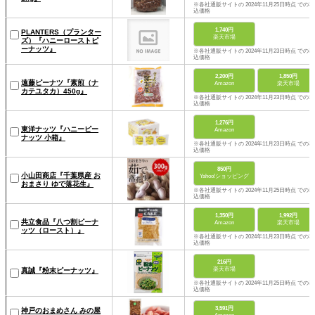
※各社通販サイトの 2024年11月25日時点 での税
込価格
1,740円
PLANTERS（プランター
楽天市場
ズ）『ハニーローストピ
ーナッツ』
※各社通販サイトの 2024年11月23日時点 での税
込価格
2,200円
1,850円
遠藤ピーナツ『素煎（ナ
Amazon
楽天市場
カテユタカ）450g』
※各社通販サイトの 2024年11月23日時点 での税
込価格
1,276円
東洋ナッツ『ハニーピー
Amazon
ナッツ 小箱』
※各社通販サイトの 2024年11月23日時点 での税
込価格
850円
小山田商店『千葉県産 お
Yahoo!ショッピング
おまさり ゆで落花生』
※各社通販サイトの 2024年11月25日時点 での税
込価格
1,350円
1,992円
共立食品『八つ割ピーナ
Amazon
楽天市場
ッツ（ロースト）』
※各社通販サイトの 2024年11月23日時点 での税
込価格
216円
楽天市場
真誠『粉末ピーナッツ』
※各社通販サイトの 2024年11月25日時点 での税
込価格
3,591円
神戸のおまめさん みの屋