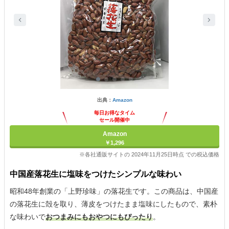
出典：
Amazon
毎日お得なタイム
セール開催中
Amazon
￥1,296
※各社通販サイトの 2024年11月25日時点 での税込価格
中国産落花生に塩味をつけたシンプルな味わい
昭和48年創業の「上野珍味」の落花生です。この商品は、中国産
の落花生に殻を取り、薄皮をつけたまま塩味にしたもので、素朴
な味わいで
おつまみにもおやつにもぴったり
。