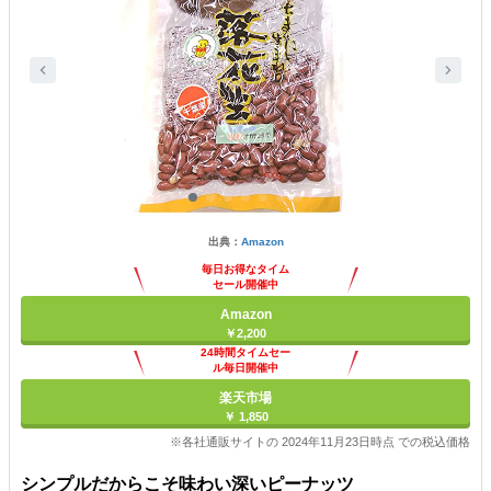
出典：
Amazon
毎日お得なタイム
セール開催中
Amazon
￥2,200
24時間タイムセー
ル毎日開催中
楽天市場
￥ 1,850
※各社通販サイトの 2024年11月23日時点 での税込価格
シンプルだからこそ味わい深いピーナッツ