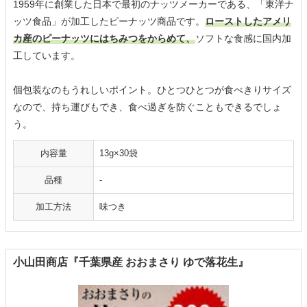
1959年に創業した日本で最初のナッツメーカーである、「東洋ナ
ッツ食品」が加工したピーナッツ商品です。
ローストしたアメリ
カ産のピーナッツにはちみつをからめて、
ソフトな食感に国内加
工しています。
個包装なのもうれしいポイント。ひとつひとつが食べきりサイズ
なので、持ち運びもでき、食べ過ぎを防ぐこともできるでしょ
う。
内容量
13g×30袋
品種
-
加工方法
味つき
小山田商店『千葉県産 おおまさり ゆで落花生』