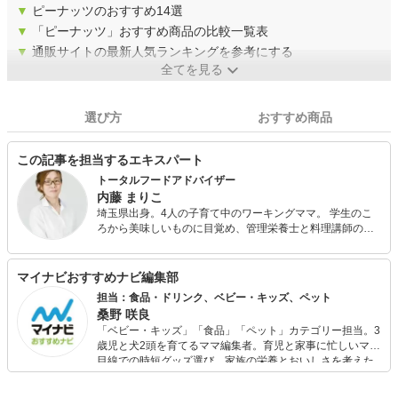
▼
ピーナッツのおすすめ14選
▼
「ピーナッツ」おすすめ商品の比較一覧表
▼
通販サイトの最新人気ランキングを参考にする
全てを見る
選び方
おすすめ商品
この記事を担当するエキスパート
トータルフードアドバイザー
内藤 まりこ
埼玉県出身。4人の子育て中のワーキングママ。 学生のこ
ろから美味しいものに目覚め、管理栄養士と料理講師の二
足のわらじで、栄養相談・メニュー開発、講演会活動、フ
ードコーディネートまで様々なジャンルで活動中。 趣味は
家庭菜園と子どもが喜ぶ満足度の高い公園探し。
マイナビおすすめナビ編集部
担当：食品・ドリンク、ベビー・キッズ、ペット
桑野 咲良
「ベビー・キッズ」「食品」「ペット」カテゴリー担当。3
歳児と犬2頭を育てるママ編集者。育児と家事に忙しいママ
目線での時短グッズ選び、家族の栄養とおいしさを考えた
食品選び、束の間のリラックスタイムを楽しむためのスイ
ーツ選びに自信あり。鋭い目線で商品を見極め、少しでも