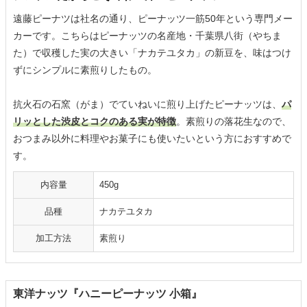
遠藤ピーナツは社名の通り、ピーナッツ一筋50年という専門メー
カーです。こちらはピーナッツの名産地・千葉県八街（やちま
た）で収穫した実の大きい「ナカテユタカ」の新豆を、味はつけ
ずにシンプルに素煎りしたもの。
抗火石の石窯（がま）でていねいに煎り上げたピーナッツは、
パ
リッとした渋皮とコクのある実が特徴
。素煎りの落花生なので、
おつまみ以外に料理やお菓子にも使いたいという方におすすめで
す。
内容量
450g
品種
ナカテユタカ
加工方法
素煎り
東洋ナッツ『ハニーピーナッツ 小箱』