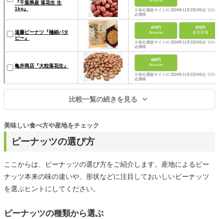
Amazon
『千葉県産 落花生 生
1kg』
※各社通販サイトの 2024年11月23日時点 での税
込価格
870円
870円
遠藤ピーナツ『極細バタ
Amazon
楽天市場
ピー』
※各社通販サイトの 2024年11月23日時点 での税
込価格
680円
Amazon
亀井商店『大粒落花生』
※各社通販サイトの 2024年11月23日時点 での税
込価格
比較一覧の続きを見る
美味しい食べ方や産地をチェック
ピーナッツの選び方
ここからは、ピーナッツの選び方をご紹介します。産地によるピー
ナッツ本来の味の違いや、形状などに注目しておいしいピーナッツ
を選ぶヒントにしてください。
ピーナッツの種類から選ぶ