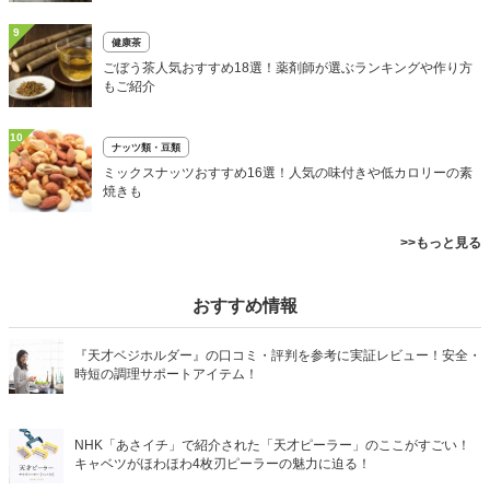
9
健康茶
ごぼう茶人気おすすめ18選！薬剤師が選ぶランキングや作り方
もご紹介
10
ナッツ類・豆類
ミックスナッツおすすめ16選！人気の味付きや低カロリーの素
焼きも
>>もっと見る
おすすめ情報
『天才ベジホルダー』の口コミ・評判を参考に実証レビュー！安全・
時短の調理サポートアイテム！
NHK「あさイチ」で紹介された「天才ピーラー」のここがすごい！
キャベツがほわほわ4枚刃ピーラーの魅力に迫る！