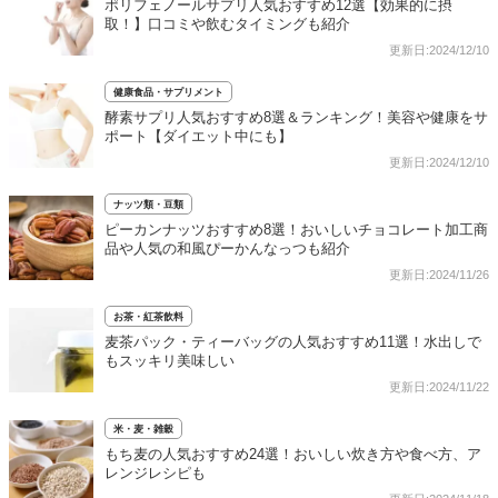
ポリフェノールサプリ人気おすすめ12選【効果的に摂
取！】口コミや飲むタイミングも紹介
更新日:2024/12/10
健康食品・サプリメント
酵素サプリ人気おすすめ8選＆ランキング！美容や健康をサ
ポート【ダイエット中にも】
更新日:2024/12/10
ナッツ類・豆類
ピーカンナッツおすすめ8選！おいしいチョコレート加工商
品や人気の和風ぴーかんなっつも紹介
更新日:2024/11/26
お茶・紅茶飲料
麦茶パック・ティーバッグの人気おすすめ11選！水出しで
もスッキリ美味しい
更新日:2024/11/22
米・麦・雑穀
もち麦の人気おすすめ24選！おいしい炊き方や食べ方、ア
レンジレシピも