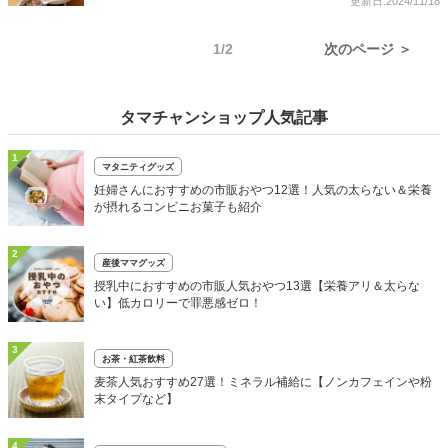
更新日:2024/11/18
1/2
次のページ ＞
タマチャンショップ人気記事
1
マタニティグッズ
妊婦さんにおすすめの市販おやつ12選！人気の太らない＆栄養
が摂れるコンビニお菓子も紹介
2
産後ママグッズ
授乳中におすすめの市販人気おやつ13選【栄養アリ＆太らな
い】低カロリーで罪悪感ゼロ！
3
お茶・紅茶飲料
麦茶人気おすすめ27選！ミネラル補給に【ノンカフェインや粉
末タイプなど】
4