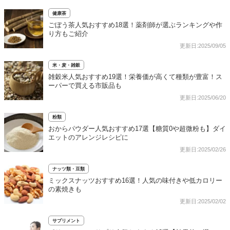
健康茶
ごぼう茶人気おすすめ18選！薬剤師が選ぶランキングや作
り方もご紹介
更新日:2025/09/05
米・麦・雑穀
雑穀米人気おすすめ19選！栄養価が高くて種類が豊富！ス
ーパーで買える市販品も
更新日:2025/06/20
粉類
おからパウダー人気おすすめ17選【糖質0や超微粉も】ダイ
エットのアレンジレシピに
更新日:2025/02/26
ナッツ類・豆類
ミックスナッツおすすめ16選！人気の味付きや低カロリー
の素焼きも
更新日:2025/02/02
サプリメント