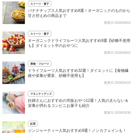
スイーツ・菓子
バナナチップス人気おすすめ8選！オーガニックのものから
甘さ控えめの商品まで
更新日:2026/06/03
スイーツ・菓子
オーガニックドライフルーツ人気おすすめ9選【砂糖不使用
も】ダイエット中のおやつに
更新日:2026/06/02
果物・フルーツ
ドライフルーツ人気おすすめ32選！ダイエットに【食物繊
維や栄養が豊富、砂糖不使用も】
更新日:2026/04/24
マタニティグッズ
妊婦さんにおすすめの市販おやつ12選！人気の太らない＆
栄養が摂れるコンビニお菓子も紹介
更新日:2026/03/30
紅茶
ジンジャーティー人気おすすめ9選！ノンカフェインも！