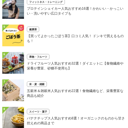
フィットネス・トレーニング
プロテインシェイカー人気おすすめ16選！かわいい・かっこい
い・洗いやすい広口タイプも
5
健康茶
【買ってよかったごぼう茶】口コミ人気！ ドンキで買えるもの
も！
6
果物・フルーツ
ドライフルーツ人気おすすめ32選！ダイエットに【食物繊維や
栄養が豊富、砂糖不使用も】
7
米・麦・雑穀
五穀米＆雑穀米人気おすすめ22選！食物繊維など、栄養豊富な
商品も紹介
8
スイーツ・菓子
バナナチップス人気おすすめ8選！オーガニックのものから甘さ
控えめの商品まで