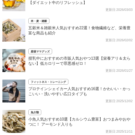
【ダイエット中のリフレッシュ】
更新日:2026/03/03
米・麦・雑穀
五穀米＆雑穀米人気おすすめ22選！食物繊維など、栄養豊
富な商品も紹介
更新日:2026/02/02
産後ママグッズ
授乳中におすすめの市販人気おやつ13選【栄養アリ＆太ら
ない】低カロリーで罪悪感ゼロ！
更新日:2026/01/27
フィットネス・トレーニング
プロテインシェイカー人気おすすめ16選！かわいい・かっ
こいい・洗いやすい広口タイプも
更新日:2025/12/02
魚介類
小魚人気おすすめ10選【カルシウム豊富】おつまみやおや
つに！ アーモンド入りも
更新日:2025/11/11