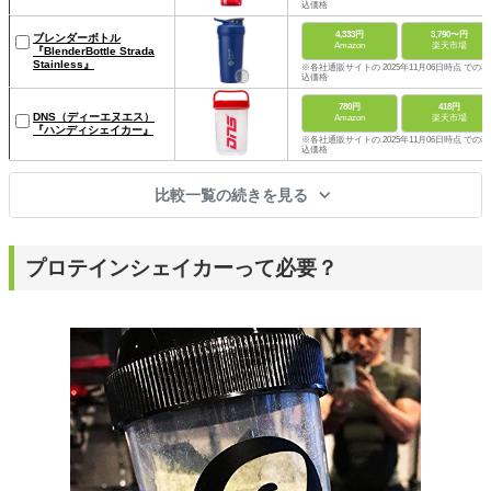
込価格
4,333円
3,790〜円
ブレンダーボトル
Amazon
楽天市場
『BlenderBottle Strada
Stainless』
※各社通販サイトの 2025年11月06日時点 での税
込価格
780円
418円
DNS（ディーエヌエス）
Amazon
楽天市場
『ハンディシェイカー』
※各社通販サイトの 2025年11月06日時点 での税
込価格
比較一覧の続きを見る
プロテインシェイカーって必要？