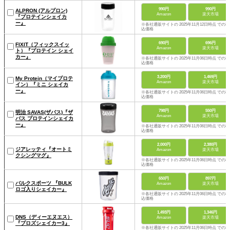
990円
990円
ALPRON (アルプロン)
Amazon
楽天市場
『プロテインシェイカ
ー』
※各社通販サイトの 2025年11月12日時点 での税
込価格
690円
696円
FIXIT（フィックスイッ
Amazon
楽天市場
ト）『プロテイン シェイ
カー』
※各社通販サイトの 2025年11月06日時点 での税
込価格
3,200円
1,469円
My Protein（マイプロテ
Amazon
楽天市場
イン）『ミニ シェイカ
ー』
※各社通販サイトの 2025年11月06日時点 での税
込価格
798円
550円
明治 SAVAS(ザバス)『ザ
Amazon
楽天市場
バス プロテインシェイカ
ー』
※各社通販サイトの 2025年11月06日時点 での税
込価格
2,000円
2,380円
ジアレッティ『オートミ
Amazon
楽天市場
クシングマグ』
※各社通販サイトの 2025年11月06日時点 での税
込価格
650円
897円
バルクスポーツ 『BULK
Amazon
楽天市場
ロゴ入りシェイカー』
※各社通販サイトの 2025年11月06日時点 での税
込価格
1,493円
1,346円
DNS（ディーエヌエス）
Amazon
楽天市場
『プロズシェイカー3』
※各社通販サイトの 2025年11月06日時点 での税