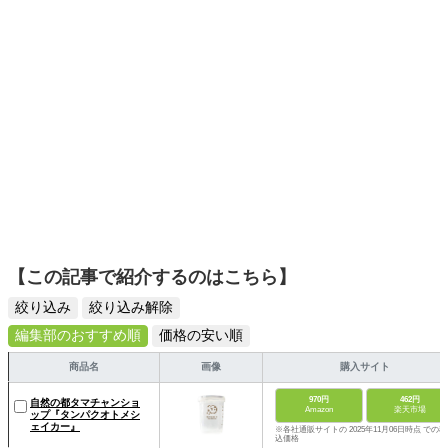
【この記事で紹介するのはこちら】
絞り込み
絞り込み解除
編集部のおすすめ順
価格の安い順
商品名
画像
購入サイト
970円
462円
自然の都タマチャンショ
Amazon
楽天市場
ップ『タンパクオトメシ
ェイカー』
※各社通販サイトの 2025年11月06日時点 での税
込価格