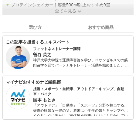
▼
プロテインシェイカー｜容量500ml以上おすすめ9選
全てを見る
選び方
おすすめ商品
この記事を担当するエキスパート
フィットネストレーナー講師
曽谷 英之
神戸大学大学院で運動障害論を学び、ロサンゼルスでの筋
肉留学を経てパーソナルトレーナー活動を始めました。 ロ
ジカルで分かりやすい指導がトレーニング初心者の方にご
好評をいただき、パーソナルトレーニングマッチングサイ
ト 「MY TRAINERS(マイトレーナーズ)」の2018年度人気
マイナビおすすめナビ編集部
No.1トレーナーになりました。 現在は、フィットネストレ
担当：スポーツ・自転車、アウトドア・キャンプ、自動
ーナーを「一家に一台」提供するために、トレーナースク
車・バイク
ール「MY TRAINERSアカデミー」の講師を担当していま
国本 もとき
す。
「アウトドア」「自動車」「スポーツ」分野を担当する、
好奇心旺盛な一児の父。週末は小学生の娘とキャンプやサ
イクリングに出かけ、実体験を記事づくりにも活かしてい
ます。読者の「知りたい」を分かりやすく届けることをモ
ットーに、信頼できるコンテンツ制作に努めています。