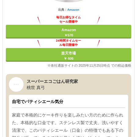
出典：
Amazon
毎日お得なタイム
セール開催中
Amazon
￥570
24時間タイムセー
ル毎日開催中
楽天市場
￥ 606
※各社通販サイトの 2025年11月25日時点 での税込価格
スーパーエコごはん研究家
桃世 真弓
自宅でパティシエール気分
家庭で本格的にケーキ作りを楽しみたい方のために作られ
た、本格的な口金です。ステンレス製で丈夫、洗いやすく
清潔で、このパティシエール（口金）の特徴でもある下の