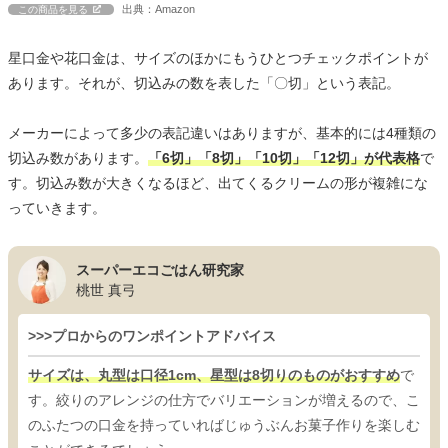
出典：Amazon
この商品を見る
星口金や花口金は、サイズのほかにもうひとつチェックポイントが
あります。それが、切込みの数を表した「〇切」という表記。
メーカーによって多少の表記違いはありますが、基本的には4種類の
切込み数があります。
「6切」「8切」「10切」「12切」が代表格
で
す。切込み数が大きくなるほど、出てくるクリームの形が複雑にな
っていきます。
スーパーエコごはん研究家
桃世 真弓
>>>プロからのワンポイントアドバイス
サイズは、丸型は口径1cm、星型は8切りのものがおすすめ
で
す。絞りのアレンジの仕方でバリエーションが増えるので、こ
のふたつの口金を持っていればじゅうぶんお菓子作りを楽しむ