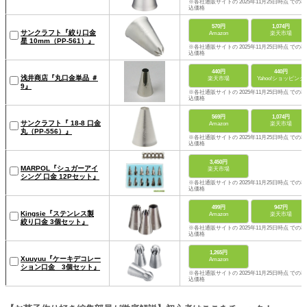
※各社通販サイトの 2025年11月25日時点 での税
込価格
570円
1,074円
サンクラフト『絞り口金
Amazon
楽天市場
星 10mm（PP-561）』
※各社通販サイトの 2025年11月25日時点 での税
込価格
440円
440円
浅井商店『丸口金単品 ＃
楽天市場
Yahoo!ショッピング
9』
※各社通販サイトの 2025年11月25日時点 での税
込価格
569円
1,074円
サンクラフト『 18-8 口金
Amazon
楽天市場
丸（PP-556）』
※各社通販サイトの 2025年11月25日時点 での税
込価格
3,450円
MARPOL『シュガーアイ
楽天市場
シング 口金 12Pセット』
※各社通販サイトの 2025年11月25日時点 での税
込価格
499円
947円
Kingsie『ステンレス製
Amazon
楽天市場
絞り口金 3個セット』
※各社通販サイトの 2025年11月25日時点 での税
込価格
1,265円
Xuuyuu『ケーキデコレー
Amazon
ション口金 3個セット』
※各社通販サイトの 2025年11月25日時点 での税
込価格