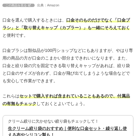
出典：Amazon
この商品を見る
口金を選んで購入するときには、
口金そのものだけでなく「口金ブ
ラシ」と「取り替えキャップ（カプラー）」も一緒にそろえておく
と便利です。
口金ブラシは類似品が100円ショップなどにもありますが、やはり専
用の商品の方が口金のこまかい部分まできれいになります。また、
口金と絞り袋の穴を固定できる取り替えキャップがあれば、絞り袋
と口金のサイズが合わず、口金が飛び出てしまうような場合などで
も安心して作業ができます。
これらは
セットで購入すれば含まれていることもあるので、付属品
の有無もチェック
しておくとよいでしょう。
クリーム絞りに欠かせない絞り袋もチェックして！
生クリーム絞り袋のおすすめ｜便利な口金セット・繰り返し使
える布やシリコン製も！