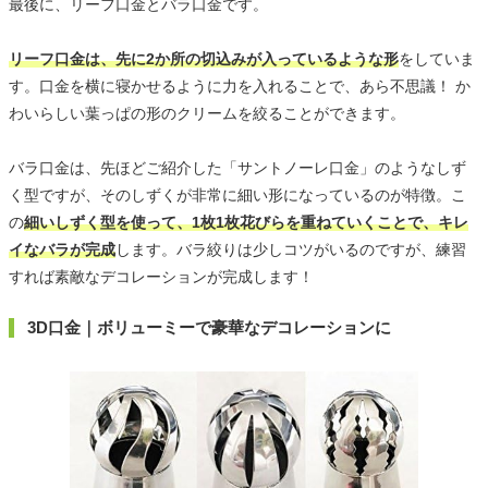
最後に、リーフ口金とバラ口金です。
リーフ口金は、先に2か所の切込みが入っているような形
をしていま
す。口金を横に寝かせるように力を入れることで、あら不思議！ か
わいらしい葉っぱの形のクリームを絞ることができます。
バラ口金は、先ほどご紹介した「サントノーレ口金」のようなしず
く型ですが、そのしずくが非常に細い形になっているのが特徴。こ
の
細いしずく型を使って、1枚1枚花びらを重ねていくことで、キレ
イなバラが完成
します。バラ絞りは少しコツがいるのですが、練習
すれば素敵なデコレーションが完成します！
3D口金｜ボリューミーで豪華なデコレーションに