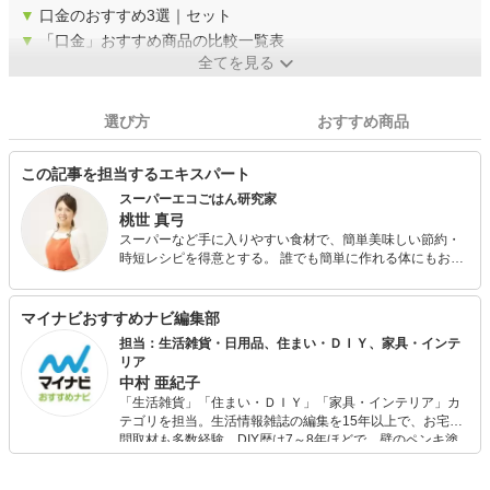
▼
口金のおすすめ3選｜セット
▼
「口金」おすすめ商品の比較一覧表
全てを見る
選び方
おすすめ商品
この記事を担当するエキスパート
スーパーエコごはん研究家
桃世 真弓
スーパーなど手に入りやすい食材で、簡単美味しい節約・
時短レシピを得意とする。 誰でも簡単に作れる体にもお財
布にも優しいメニューは、主婦や忙しい女性から絶大なる
支持を得ている。 テレビ、雑誌でのレシピ提供、年間500
食以上の食べ比べ、家電キッチンツールの検証、企業向け
マイナビおすすめナビ編集部
の料理講師など幅広く活躍中。また、混ぜるだけの味噌作
担当：生活雑貨・日用品、住まい・ＤＩＹ、家具・インテ
り講座を主催し、体に優しい味噌の美味しさを広めてい
リア
る。
中村 亜紀子
「生活雑貨」「住まい・ＤＩＹ」「家具・インテリア」カ
テゴリを担当。生活情報雑誌の編集を15年以上で、お宅訪
問取材も多数経験。DIY歴は7～8年ほどで、壁のペンキ塗
りや壁紙チェンジなどもチャレンジ済み。初心者でもモノ
選びがしやすい記事をお届けします！