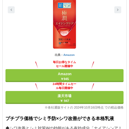
出典：
Amazon
毎日お得なタイム
セール開催中
Amazon
￥945
24時間タイムセー
ル毎日開催中
楽天市場
￥ 947
※各社通販サイトの 2024年10月16日時点 での税込価格
プチプラ価格でシミ予防×シワ改善ができる本格乳液
◆シワ改善とシミ対策Wの効能がある有効成分「ナイアシンアミ