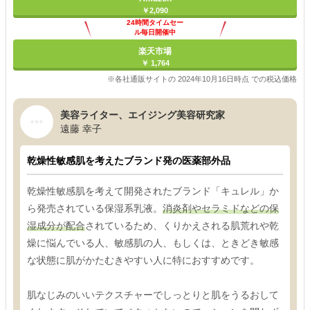
￥2,090
24時間タイムセー
ル毎日開催中
楽天市場
￥ 1,764
※各社通販サイトの 2024年10月16日時点 での税込価格
美容ライター、エイジング美容研究家
遠藤 幸子
乾燥性敏感肌を考えたブランド発の医薬部外品
乾燥性敏感肌を考えて開発されたブランド「キュレル」か
ら発売されている保湿系乳液。
消炎剤やセラミドなどの保
湿成分が配合
されているため、くりかえされる肌荒れや乾
燥に悩んでいる人、敏感肌の人、もしくは、ときどき敏感
な状態に肌がかたむきやすい人に特におすすめです。
肌なじみのいいテクスチャーでしっとりと肌をうるおして