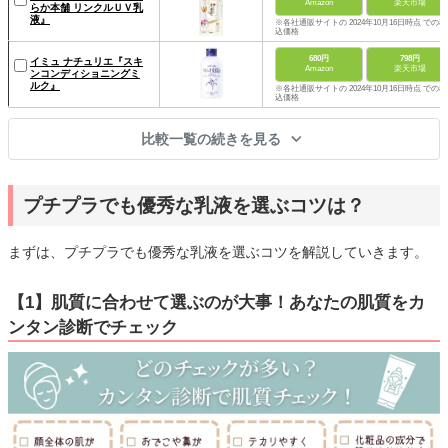
Amazon
楽天市場
らか本舗 リンクルＵＶ乳
液』
※各社通販サイトの 2024年10月16日時点 での税
込価格
680円
798円
イミュ ナチュリエ『スキ
Amazon
楽天市場
ンコンディショニングミ
ルク』
※各社通販サイトの 2024年10月16日時点 での税
込価格
比較一覧の続きを見る
プチプラでも優秀な乳液を選ぶコツは？
まずは、プチプラでも優秀な乳液を選ぶコツを解説していきます。
【1】肌質に合わせて選ぶのが大事！あなたの肌質をカ
ンタン診断でチェック