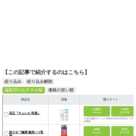
【この記事で紹介するのはこちら】
絞り込み
絞り込み解除
編集部のおすすめ順
価格の安い順
商品名
画像
購入サイト
2,090円
1,764円
Amazon
楽天市場
花王『キュレル 乳液』
※各社通販サイトの 2024年10月16日時点 での税
込価格
945円
947円
肌ラボ『極潤 薬用ハリ乳
Amazon
楽天市場
液』