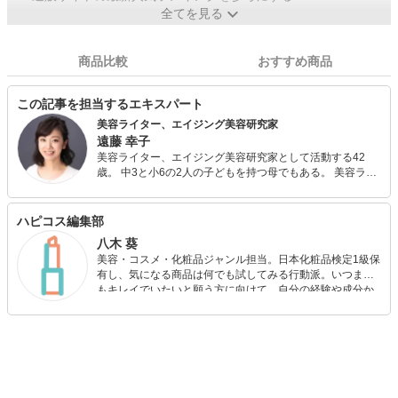
全てを見る
商品比較
おすすめ商品
この記事を担当するエキスパート
美容ライター、エイジング美容研究家
遠藤 幸子
美容ライター、エイジング美容研究家として活動する42
歳。 中3と小6の2人の子どもを持つ母でもある。 美容ライ
ターとしてウェブ、雑誌にてコラムの執筆や記事監修を行
う傍ら、コスメブランドなどの広告も手掛ける。 エイジン
グ美容研究家として雑誌やラジオ、企業のインフォマーシ
ハピコス編集部
ャル・広告などに出演。 いつまでもキレイでいたいと願う
八木 葵
女性に向けて美容全般に関わる情報を豊富な自己体験を元
美容・コスメ・化粧品ジャンル担当。日本化粧品検定1級保
に発信中。
有し、気になる商品は何でも試してみる行動派。いつまで
もキレイでいたいと願う方に向けて、自分の経験や成分か
ら”本当におすすめできる”ものを紹介するがモットーです！