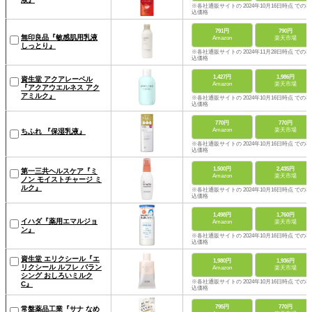
※各社通販サイトの 2024年10月16日時点 での税
込価格
791円
790円
無印良品『敏感肌用乳液
Amazon
楽天市場
しっとり』
※各社通販サイトの 2024年11月28日時点 での税
込価格
1,427円
1,986円
資生堂 アクアレーベル
Amazon
楽天市場
『アクアウエルネス アク
アミルク』
※各社通販サイトの 2024年10月16日時点 での税
込価格
770円
770円
Amazon
楽天市場
ちふれ 『保湿乳液』
※各社通販サイトの 2024年10月16日時点 での税
込価格
1,500円
2,435円
第一三共ヘルスケア『ミ
Amazon
楽天市場
ノン モイストチャージ ミ
ルク』
※各社通販サイトの 2024年10月16日時点 での税
込価格
1,498円
1,760円
イハダ『薬用エマルジョ
Amazon
楽天市場
ン』
※各社通販サイトの 2024年10月16日時点 での税
込価格
資生堂 エリクシール『エ
1,980円
1,936円
リクシール ルフレ バラン
Amazon
楽天市場
シング おしろいミルク
※各社通販サイトの 2024年10月16日時点 での税
C』
込価格
795円
770円
常盤薬品工業『サナ なめ