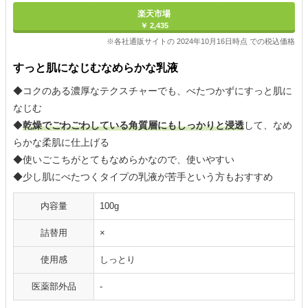
楽天市場
￥ 2,435
※各社通販サイトの 2024年10月16日時点 での税込価格
すっと肌になじむなめらかな乳液
◆コクのある濃厚なテクスチャーでも、べたつかずにすっと肌に
なじむ
◆
乾燥でごわごわしている角質層にもしっかりと浸透
して、なめ
らかな柔肌に仕上げる
◆使いごこちがとてもなめらかなので、使いやすい
◆少し肌にべたつくタイプの乳液が苦手という方もおすすめ
内容量
100g
詰替用
×
使用感
しっとり
医薬部外品
-