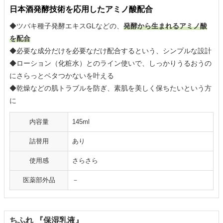
日本酒発酵技術を応用したアミノ酸配合
◆ツバキ種子発酵エキスGLなどの、
発酵から生まれるアミノ酸
を配合
◆必要な成分だけを必要なだけ配合するという、シンプルな設計
◆ローション（化粧水）とのライン使いで、しっかりうるおうの
にさらっとベタつかないを叶える
◆乾燥などの肌トラブルを防ぎ、素肌を美しく保ちたいという方
に
内容量
145ml
詰替用
あり
使用感
さらさら
医薬部外品
－
ちふれ 『保湿乳液』