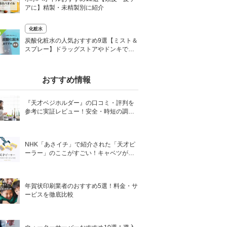
アに】精製・未精製別に紹介
化粧水
0
炭酸化粧水の人気おすすめ9選【ミスト＆
スプレー】ドラッグストアやドンキで買
えるプチプラ商品も
おすすめ情報
『天才ベジホルダー』の口コミ・評判を
参考に実証レビュー！安全・時短の調理
サポートアイテム！
NHK「あさイチ」で紹介された「天才ピ
ーラー」のここがすごい！キャベツがほ
わほわ4枚刃ピーラーの魅力に迫る！
年賀状印刷業者のおすすめ5選！料金・サ
ービスを徹底比較