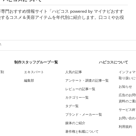
おすすめ情報サイト「ハピコス powered by マイナビおすす
決するコスメ＆美容アイテムを年代別に紹介します。口コミやお役
子
制作スタッフグループ一覧
ハピコスについて
グ剤
エキスパート
人気の記事
インフォマ
取り扱いに
編集部
アンケート・調査の記事一覧
お知らせ
レビューの記事一覧
広告のお問
カテゴリー一覧
資料のご案
タグ一覧
サービス終
ブランド・メーカー一覧
お問い合わ
媒体のご紹介
利用規約
著作権と転載について