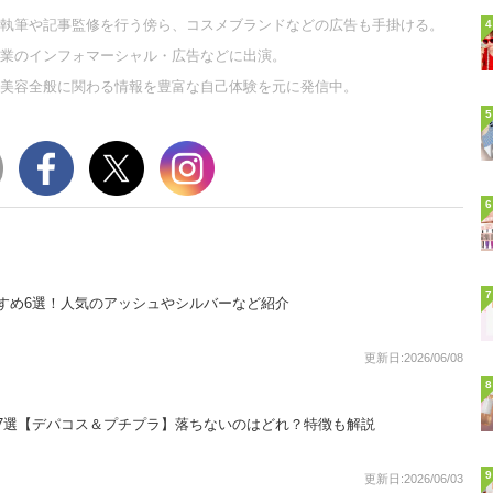
執筆や記事監修を行う傍ら、コスメブランドなどの広告も手掛ける。
4
業のインフォマーシャル・広告などに出演。
美容全般に関わる情報を豊富な自己体験を元に発信中。
5
6
7
すめ6選！人気のアッシュやシルバーなど紹介
更新日:2026/06/08
8
7選【デパコス＆プチプラ】落ちないのはどれ？特徴も解説
9
更新日:2026/06/03