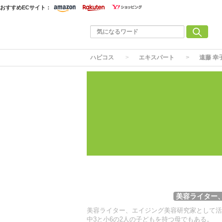
おすすめECサイト：
ハピコス
エキスパート
遠藤 幸
美容ライター
美容ライター、エイジング美容研究家として活
中3と小6の2人の子どもを持つ母でもある。