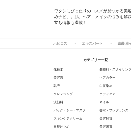
ワタシにぴったりのコスメが見つかる美容専門
めナビ」。肌、ヘア、メイクの悩みを解
立ち情報も満載！
ハピコス
エキスパート
遠藤 幸
カテゴリー一覧
化粧水
整髪料・スタイリン
美容液
ヘアカラー
乳液
白髪染め
クレンジング
ボディケア
洗顔料
ネイル
パック・シートマスク
香水・フレグランス
スキンケアクリーム
美容雑貨
日焼け止め
美容家電