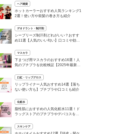
ヘア雑貨
ホットカーラーおすすめ人気ランキング1
2選！使い方や前髪の巻き方も紹介
デオドラント・制汗剤
シーブリーズ制汗剤どれがいい？おすす
め11選【人気のいい匂い】口コミや効果
的な使い方も
マスカラ
下まつげ用マスカラのおすすめ16選！人
気のプチプラを比較検証【2025年最新レ
ビュー&ランキング】
口紅・リップグロス
リップライナー人気おすすめ14選【落ち
ない使い方も】プチプラや口コミも紹介
化粧水
脂性肌におすすめの人気化粧水11選！ド
ラッグストアのプチプラやデパコスを厳
選
スキンケア
ホホバオイルおすすめ12選【頭皮・髪ケ