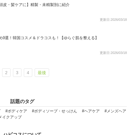
【頭皮・髪ケアに】精製・未精製別に紹介
更新日:2026/03/18
め9選！韓国コスメ＆ドラコスも！【ゆらぐ肌を整える】
更新日:2026/03/18
2
3
4
最後
話題のタグ
ビ
#ボディケア
#ボディソープ・せっけん
#ヘアケア
#メンズヘア
メイクアップ
ハピコスについて