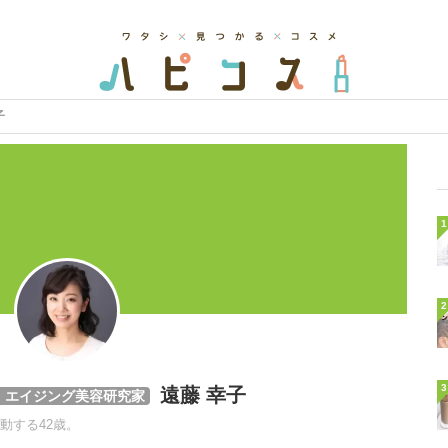
子
1
2
3
遠藤 幸子
、エイジング美容研究家
動する42歳。