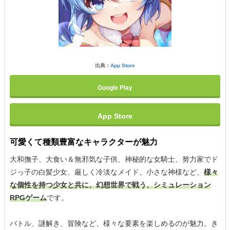
出典：
App Store
Google Play
App Store
可愛くて種類豊富なキャラクターが魅力
大和撫子、大食い＆無邪気な子供、神秘的な女騎士、努力家でド
ジっ子の白髪少女、厳しく冷淡なメイド、小さな神様など、
様々
な個性を持つ少女と共に、幻想世界で戦う、シミュレーション
RPGゲーム
です。
バトル、謎解き、冒険など、様々な要素を楽しめるのが魅力。き