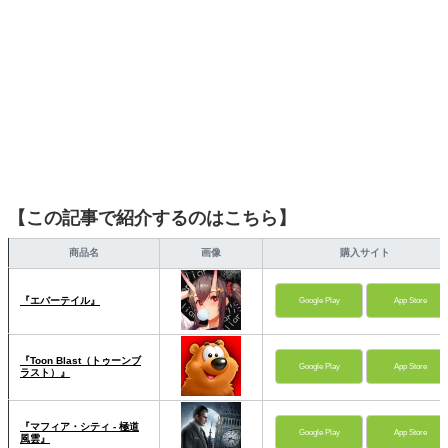
【この記事で紹介するのはこちら】
商品名
画像
購入サイト
『エバーテイル』
Google Play
App Store
『Toon Blast（トゥーンブ
Google Play
App Store
ラスト）』
『マフィア・シティ - 極道
Google Play
App Store
風雲』