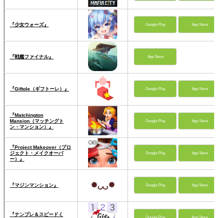
『少女ウォーズ』
Google Play
App Store
『戦艦ファイナル』
App Store
『Giftole（ギフトーレ）』
Google Play
App Store
『Matchington
Mansion（マッチングト
Google Play
App Store
ン・マンション）』
『Project Makeover（プロ
ジェクト・メイクオーバ
Google Play
App Store
ー）』
『マジンマンション』
Google Play
App Store
『ナンプレ＆スピードく
Google Play
App Store