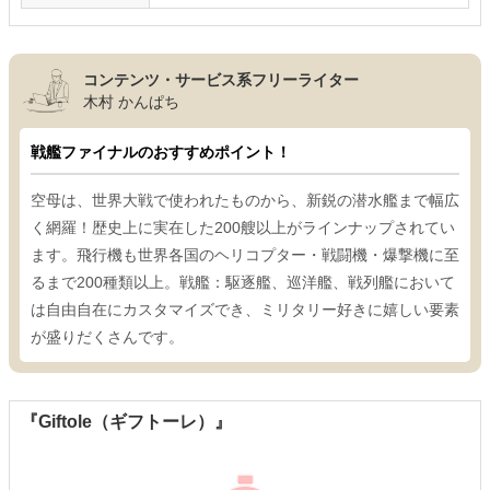
コンテンツ・サービス系フリーライター
木村 かんぱち
戦艦ファイナルのおすすめポイント！
空母は、世界大戦で使われたものから、新鋭の潜水艦まで幅広
く網羅！歴史上に実在した200艘以上がラインナップされてい
ます。飛行機も世界各国のヘリコプター・戦闘機・爆撃機に至
るまで200種類以上。戦艦：駆逐艦、巡洋艦、戦列艦において
は自由自在にカスタマイズでき、ミリタリー好きに嬉しい要素
が盛りだくさんです。
『Giftole（ギフトーレ）』