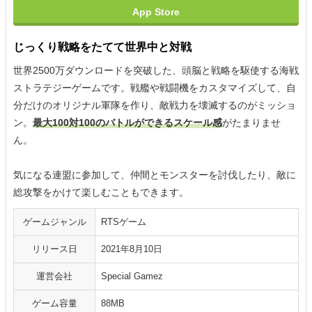
App Store
じっくり戦略をたてて世界中と対戦
世界2500万ダウンロードを突破した、頭脳と戦略を駆使する海戦
ストラテジーゲームです。戦艦や戦闘機をカスタマイズして、自
分だけのオリジナル軍隊を作り、敵戦力を壊滅するのがミッショ
ン。
最大100対100のバトルができるスケール感
がたまりませ
ん。
気になる連盟に参加して、仲間とモンスターを討伐したり、敵に
総攻撃をかけて楽しむこともできます。
ゲームジャンル
RTSゲーム
リリース日
2021年8月10日
運営会社
Special Gamez
ゲーム容量
88MB