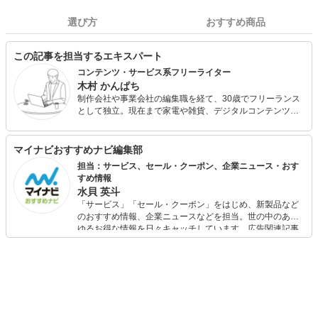
選び方
おすすめ商品
この記事を担当するエキスパート
コンテンツ・サービス系フリーライター
木村 かんぱち
制作会社や事業会社の編集職を経て、30歳でフリーランス
として独立。現在まで家電や雑貨、デジタルコンテンツや
サービスを中心にさまざまな記事のライティングを担当し
ています。 企画・構成～取材、撮影、ライティングまでフ
ットワーク軽く対応できるのが強み！誠実な仕事がモット
マイナビおすすめナビ編集部
ーです！
担当：サービス、セール・クーポン、企業ニュース・おす
すめ情報
水貝 英斗
「サービス」「セール・クーポン」をはじめ、新製品など
のおすすめ情報、企業ニュースなどを担当。世の中のあら
ゆるお得な情報を日々キャッチしています。広告関連記事
の制作にも携わり、SEOの知見を活かし商品販促のプラン
ニングも行っています。