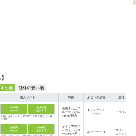
ら】
すすめ順
価格の安い順
購入サイト
特徴
ぶどうの品種
産地
14,550円
14,784円
凝縮されたフ
モンテプルチ
Amazon
楽天市場
ルーティな味
イタリア
アーノ
わいが魅力
※各社通販サイトの 2024年11月18日時点 での税
込価格
イタリアワイ
8,690円
8,096円
ンの王、バロ
イタリア、ピ
Amazon
楽天市場
ネッビオーロ
ーロの一押し
エモンテ