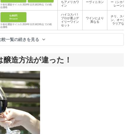
ちアメリカワ
ーヴィニヨン
ー（シカモア
※各社通販サイトの 2024年11月18日時点 での税
イン
レーン）
込価格
ハイコスパ！
6,493円
チリ、スペイ
プロが選ぶデ
ワインにより
Amazon
ン、オースト
イリーワイン
異なる
ラリアなど
※各社通販サイトの 2024年11月18日時点 での税
セット
込価格
比較一覧の続きを見る
は醸造方法が違った！