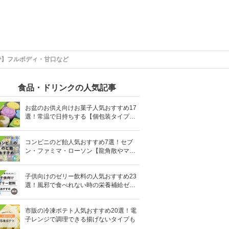
で】フルボディ・甘口など
食品・ドリンクの人気記事
お盆のお供え向けお菓子人気おすすめ17
選！常温で日持ちする【個包装タイプ
も】
コンビニのど飴人気おすすめ7選！セブ
ン・ファミマ・ローソン【龍角散やマヌ
カハニーも】
子供向けのゼリー飲料の人気おすすめ23
選！風邪で食べれない時の栄養補給ゼリ
ーも
市販の冷凍ポテト人気おすすめ20選！電
子レンジで調理できる揚げないタイプも