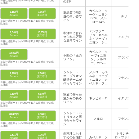
※各社通販サイトの 2024年11月18日時点 での税
の1本
込価格
カベルネ・ソ
1,152円
1,054円
高品質で満足
ーヴィニヨン
Amazon
楽天市場
感の高い赤ワ
チリ
86%、メル
イン
※各社通販サイトの 2024年11月18日時点 での税
ロー14%
込価格
テンプラニー
1,848円
15,336円
和洋中に合わ
リョ、カベル
Amazon
楽天市場
せられる万能
アメリカ
ネ・ソーヴィ
な濃厚ワイン
※各社通販サイトの 2024年11月18日時点 での税
ニヨン、シラ
込価格
ー、メルロ、
マルベック、
カベルネ・ソ
19,800円
プティ・ヴェ
不動の「王の
ーヴィニヨ
Amazon
ルド
フランス
ワイン」
ン、メルロ
※各社通販サイトの 2024年11月22日時点 での税
ー、カベル
込価格
ネ・フラン
シャトー・
メルロ、カベ
2,768円
2,563円
オ・ブリオン
ルネ・ソーヴ
Amazon
楽天市場
フランス
醸造チームが
ィニヨン、カ
※各社通販サイトの 2024年11月18日時点 での税
作ったワイン
ベルネ・フラ
込価格
ン
7,530円
6,930円
家族で作った
Amazon
楽天市場
温かみのある
ネッビオーロ
イタリア
ワイン
※各社通販サイトの 2024年11月22日時点 での税
込価格
シャトー・ペ
89,863円
6,180円
トリュスと張
Amazon
楽天市場
メルロ
フランス
り合ったワイ
※各社通販サイトの 2024年11月18日時点 での税
ン
込価格
肉料理におす
トリンチェ
2,571円
1,751円
すめのお値打
カベルネ・ソ
ロ・ファミリ
Amazon
楽天市場