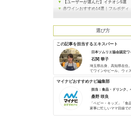
▼
【ユーザーが選んだ】イチオシ5選
▼
赤ワインおすすめ14選｜フルボディ
選び方
この記事を担当するエキスパート
日本ソムリエ協会認定ワ
石関 華子
埼玉県出身、高知県在住
てワインやビール、ウィス
格を取得。 現在はOffice Le Lionの代表として、高知県内のワイナリーのアドバイザーやワイン検定の
講師を務める一方、ワイン
マイナビおすすめナビ編集部
ムリエ協会高知支部副支
担当：食品・ドリンク、
桑野 咲良
「ベビー・キッズ」「食
家事に忙しいママ目線で
ックスタイムを楽しむた
活が豊かになるものを紹