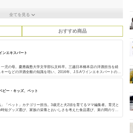
全てを見る
おすすめ商品
インエキスパート
。一児の母。慶應義塾大学文学部仏文科卒。三越日本橋本店の洋酒担当を経
キーなどの洋酒全般の知識を培い、2016年、J.S.Aワインエキスパートの資
に関連する記事やコラム等の執筆も多数手がけています。2019年、日本ソ
部長に就任。
ベビー・キッズ、ペット
品」「ペット」カテゴリー担当。3歳児と犬2頭を育てるママ編集者。育児と
の時短グッズ選び、家族の栄養とおいしさを考えた食品選び、束の間のリラ
めのスイーツ選びに自信あり。鋭い目線で商品を見極め、少しでも日々の生
介します。