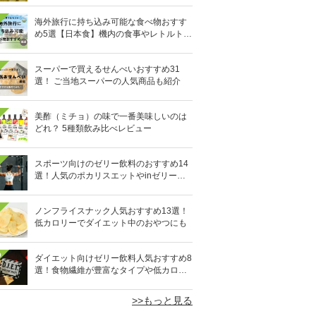
海外旅行に持ち込み可能な食べ物おすす
め5選【日本食】機内の食事やレトルト食
品など
スーパーで買えるせんべいおすすめ31
選！ ご当地スーパーの人気商品も紹介
美酢（ミチョ）の味で一番美味しいのは
どれ？ 5種類飲み比べレビュー
スポーツ向けのゼリー飲料のおすすめ14
選！人気のポカリスエットやinゼリーな
ど
ノンフライスナック人気おすすめ13選！
低カロリーでダイエット中のおやつにも
0
ダイエット向けゼリー飲料人気おすすめ8
選！食物繊維が豊富なタイプや低カロリ
ータイプなど
>>もっと見る