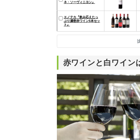
ネ・ソーヴィニヨン』
エノテカ『飲み応えたっ
ぷり濃密赤ワイン5本セッ
ト』
赤ワインと白ワイン