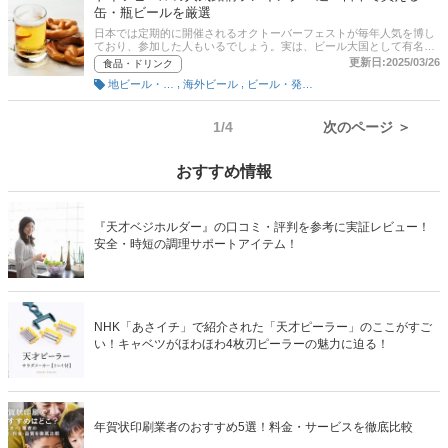
缶・瓶ビールを厳選
日本では定期的に開催されるオクトーバーフェストが毎年人気を博し
ており、参加した人もいるでしょう。実は、ビール大国として有名な
ドイツ発祥のお祭りなんです。この記事では、そんなドイツ生まれの
更新日:2025/03/26
食品・ドリンク
ビールの選び方とおすすめ商品を紹介します。ヴァイツェンやケスト
,
,
地ビール・クラフトビール
海外ビール
ビール・発泡酒
リッツァーといった人気銘柄を中心に、ラガーや白ビールなど日本で
買える瓶・缶ビールを厳選！ またマイナビニュース・ウーマン会員計
301名に聞いた、海外ビールに関するアンケート調査結果や、ドイツ
ビールの人気ランキングも紹介していますので、合わせてチェックし
1/4
次のページ ＞
てみてください。ドイツビール初心者でも選びやすいですよ！後半に
は、比較一覧表や通販サイトの最新人気ランキングもあるので、売れ
筋や口コミとあわせてチェックしてみてください。
おすすめ情報
『天才ベジホルダー』の口コミ・評判を参考に実証レビュー！
安全・時短の調理サポートアイテム！
NHK「あさイチ」で紹介された「天才ピーラー」のここがすご
い！キャベツがほわほわ4枚刃ピーラーの魅力に迫る！
年賀状印刷業者のおすすめ5選！料金・サービスを徹底比較