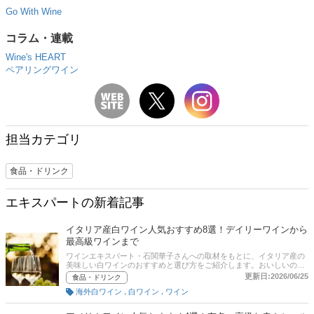
Go With Wine
コラム・連載
Wine's HEART
ペアリングワイン
担当カテゴリ
食品・ドリンク
エキスパートの新着記事
イタリア産白ワイン人気おすすめ8選！デイリーワインから
最高級ワインまで
ワインエキスパート・石関華子さんへの取材をもとに、イタリア産の
美味しい白ワインのおすすめと選び方をご紹介します。おいしいのに
安い価格で買えるデイリーワインから、最高峰の白ワインまで多種多
更新日:2026/06/25
食品・ドリンク
様。産地によって味わいも異なるので、いろいろなワインを飲み比べ
,
,
海外白ワイン
白ワイン
ワイン
るのも楽しいですよ。記事後半には、白ワインに合うイタリア料理も
ご紹介しています。また、Amazonや楽天など、通販サイトの売れ筋
や口コミもあわせてチェックしてみてください。