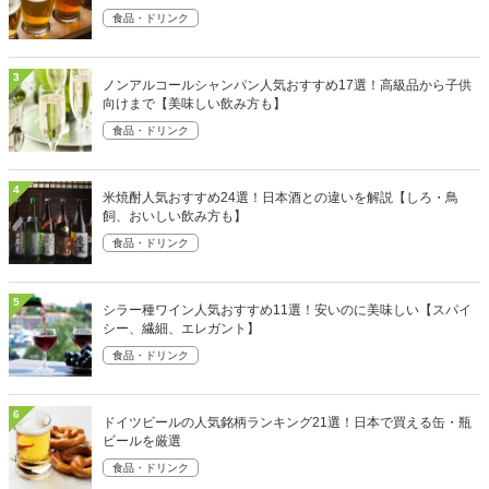
食品・ドリンク
3
ノンアルコールシャンパン人気おすすめ17選！高級品から子供
向けまで【美味しい飲み方も】
食品・ドリンク
4
米焼酎人気おすすめ24選！日本酒との違いを解説【しろ・鳥
飼、おいしい飲み方も】
食品・ドリンク
5
シラー種ワイン人気おすすめ11選！安いのに美味しい【スパイ
シー、繊細、エレガント】
食品・ドリンク
6
ドイツビールの人気銘柄ランキング21選！日本で買える缶・瓶
ビールを厳選
食品・ドリンク