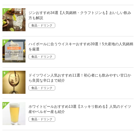
7
ジンおすすめ34選【人気銘柄・クラフトジンも】おいしい飲み
方も解説
食品・ドリンク
8
ハイボールに合うウイスキーおすすめ39選！5大産地の人気銘柄
を厳選
食品・ドリンク
9
ドイツワイン人気おすすめ11選！初心者にも飲みやすい甘口か
ら良質な辛口まで紹介
食品・ドリンク
10
ホワイトビールおすすめ13選【スッキリ飲める】人気のドイツ
産やベルギー産も紹介
食品・ドリンク