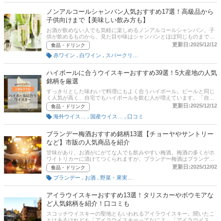
などさまざまな地域で作られている地ビールを飲み比べてみてくださ
い！
ノンアルコールシャンパン人気おすすめ17選！高級品から
子供向けまで【美味しい飲み方も】
お酒が飲めない人でも気軽に楽しめるノンアルコールシャンパン。子
供が飲めるものから、見た目や味はシャンパンとほぼ同じものまで種
類が豊富です。どれが美味しいの？ と迷ってしまいますよね。そこで
更新日:2025/12/12
食品・ドリンク
この記事では、ワインエキスパートの石関華子さんに取材のもと、美
,
,
赤ワイン
白ワイン
スパークリングワイン
味しいノンアルコールシャンパンの選び方と市販のおすすめ商品を紹
介！ コンビニやスーパーで手軽に買えるものから、最高級のシャンパ
ンまで厳選しました。記事の後半には、楽天の通販サイトの最新人気
ハイボールに合うウイスキーおすすめ39選！5大産地の人気
ランキングも載せています。売れ筋や口コミもあわせてチェックして
銘柄を厳選
みてください。
すっきりとした味わいで料理にもよく合うハイボール。ビールと同じ
く人気が高く、自宅でもハイボールを飲む人が増えています。「自宅
でもおいしいハイボールを飲みたい」「どんなウイスキーに合わせた
更新日:2025/12/12
食品・ドリンク
らよいかわからない」こんな悩みをもっている人も多いのではないで
,
,
海外ウイスキー
国産ウイスキー
口コミ
しょうか。この記事では、ハイボールに合うウイスキーの選び方とお
すすめの商品をユーザー、エキスパート、編集部の視点からそれぞれ
厳選してご紹介します。また、実際にハイボールを飲んでいる人のア
ブランデー梅酒おすすめ銘柄13選【チョーヤやサントリー
ンケート調査をもとにした、ハイボールに合うウイスキーランキング
など】市販の人気商品を紹介
を紹介。初心者でも美味しいハイボールが作れるウイスキーをピック
アップしています。記事後半には、比較一覧表、通販サイトの売れ筋
甘味があり、お酒がにがてな人でも飲みやすい梅酒。梅酒の多くがホ
人気ランキングもあるので、口コミや評判もチェックしてみてくださ
ワイトリカーに漬けてつくられますが、ブランデー梅酒はブランデー
い。
に梅を漬け込むので、香りが華やかで風味もいっそうまろやかなコク
更新日:2025/12/02
食品・ドリンク
があります。この記事では、日本ソムリエ協会認定ワインエキスパー
,
,
ブランデー
お酒
野菜・果実飲料
トに取材し、ブランデー梅酒の選び方とおすすめ商品を紹介。市販さ
れている、チョーヤやサントリーをはじめとした人気商品から、お取
り寄せできる酒蔵メーカーの商品まで幅広くラインナップしていま
アイラウイスキーおすすめ13選！タリスカーやボウモアな
す。記事の後半にはAmazonや楽天など通販サイトの最新人気ランキ
ど人気銘柄を紹介！口コミも
ングも載せていますので、売れ筋や口コミもあわせてチェックしてみ
てください。
スコッチウイスキーの聖地ともいわれるアイラウイスキー。聞いたこ
とはあるけれども「アイラウイスキーってなに？」「アイラウイスキ