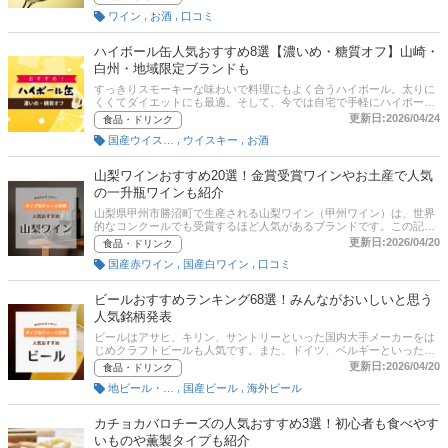
ザートワインを買ったことがないという人は、何をポイントにどの商
,
,
ワイン
お酒
口コミ
品を選んだらよいか迷ってしまう人も多いのではないでしょうか。こ
の記事では、デザートワインの選び方とおすすめの商品をユーザー、
エキスパート、編集部の視点からそれぞれ厳選してご紹介します。記
ハイボール缶人気おすすめ8選【濃いめ・糖質オフ】山崎・
事後半には、比較一覧表、通販サイトの売れ筋人気ランキングもある
白州・地域限定ブランドも
ので、口コミや評判もチェックしてみてください。
すっきりスモーキーな味わいで料理にもよく合うハイボール。太りに
くくてダイエットにも最適。そして、今では自宅で手軽にハイボール
が楽しめるハイボール缶が各メーカーから発売されています。この記
更新日:2026/04/24
食品・ドリンク
事では、濃いめ・糖質オフなどハイボール缶のおすすめと選び方をご
,
,
国産ウイスキー
ウイスキー
お酒
紹介します。記事後半には、比較一覧表、通販サイトの売れ筋人気ラ
ンキングもあるので、口コミや評判もチェックしてみてください。
山梨ワインおすすめ20選！金賞受賞ワインやお土産で人気
の一升瓶ワインも紹介
山梨県甲州市勝沼町で生産される山梨ワイン（甲州ワイン）は、世界
的なコンクールでも受賞するほど人気があるブランドです。この記事
では日本ソムリエ協会認定のワインエキスパート・石関華子さんへの
更新日:2026/04/20
食品・ドリンク
取材のもと、山梨ワインの選び方とおすすめ商品を紹介します。チャ
,
,
国産赤ワイン
国産白ワイン
口コミ
ート図に基づいたタイプ別診断も試してみてくださいね。比較一覧表
や通販サイトの最新人気ランキングもあるので、売れ筋や口コミとあ
わせてチェックしてみてください。
ビールおすすめランキング68選！みんながおいしいと思う
人気銘柄発表
ビールはアサヒ、キリン、サントリーといった国内大手メーカーをは
じめクラフトビールも人気です。また、ドイツ、ベルギーといった海
外ビールも種類が豊富。そのため、「種類が多くてどれがいいのかわ
更新日:2026/04/20
食品・ドリンク
からない」「ビール、発泡酒、第3のビール（新ジャンル）って何が
,
,
地ビール・クラフトビール
国産ビール
海外ビール
違う？」上記のようにお悩みの方は必見！ 本記事では、ビールのおす
すめ商品を目的別に紹介します。また、マイナビニュース・ウーマン
会員の計317名にアンケート調査をもとにしたランキングもありま
カチョカバロチーズの人気おすすめ3選！初心者も食べやす
す。後半には、比較一覧表や通販サイトの最新人気ランキングもある
いものや薫製タイプも紹介
ので、売れ筋や口コミとあわせてチェックしてみてください。