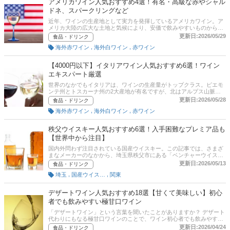
アメリカワイン人気おすすめ4選！有名・高級な赤やシャル
ドネ、スパークリングなど
近年、ワインの生産地として実力を発揮しているアメリカワイン。ア
メリカ大陸の広大な土地と気候により、安価で飲みやすいものから、
高級品まで幅広い商品があります。特に有名なのがカリフォルニア州
更新日:2026/05/29
食品・ドリンク
やオレゴン州で生産されたアメリカワインですが、それ以外にも魅力
,
,
海外赤ワイン
海外白ワイン
赤ワイン
的なワインがたくさんあります。本記事では、アメリカワインについ
て、「ナパヴァレー」で知られるカリフォルニア州やオレゴン州とい
った、産地ごとの味の特徴やおすすめ商品、さらに選び方まで、初心
【4000円以下】イタリアワイン人気おすすめ6選！ワイン
者向けにご紹介いたします。赤ワイン、シャルドネ、スパークリング
エキスパート厳選
ワインをピックアップ。後半には、比較一覧表や通販サイトの最新人
気ランキングもあるので、売れ筋や口コミとあわせてチェックしてみ
世界のなかでもイタリアは、ワインの生産量がトップクラス。ピエモ
てください。
ンテ州とトスカーナ州の2大産地が有名ですが、北はアルプス山脈か
ら南はシチリア島まで、イタリア全土でワインがつくられています。
更新日:2026/05/28
食品・ドリンク
ぶどうの品種によって、またつくられている州によって味も香りもさ
,
,
海外赤ワイン
海外白ワイン
赤ワイン
まざまなイタリアワイン。日本ソムリエ協会認定ワインエキスパート
の石関華子さんへの取材をもとに、イタリアワインの選び方と、おお
むね4,000円以下のお手ごろ価格で手に入るなかから、赤ワイン、白ワ
秩父ウイスキー人気おすすめ6選！入手困難なプレミア品も
イン、スパークリングワインのおすすめを紹介していきます。
【世界中から注目】
国内外問わず注目されている国産ウイスキー。この記事では、さまざ
まなメーカーのなかから、埼玉県秩父市にある「ベンチャーウイスキ
ー」が展開する、「イチローズモルト」というブランドの秩父ウイス
更新日:2026/05/13
食品・ドリンク
キーをご紹介します。日本ソムリエ協会認定ワインエキスパートの石
,
,
埼玉
国産ウイスキー
関東
関華子さんと編集部が、厳選したおすすめ商品と選び方のポイントを
ご紹介します。後半には通販サイトの最新人気ランキングのリンクが
ありますので、売れ筋や口コミもチェックしてみてくださいね。
デザートワイン人気おすすめ18選【甘くて美味しい】初心
者でも飲みやすい極甘口ワイン
「デザートワイン」という言葉を聞いたことがありますか？ デザート
代わりにもなる極甘口ワインのことで、ワイン初心者でも飲みやすい
と人気です。カルディや成城石井などのスーパーでも見かけます。デ
更新日:2026/04/24
食品・ドリンク