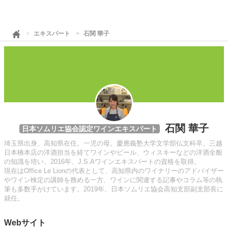
エキスパート
石関 華子
石関 華子
日本ソムリエ協会認定ワインエキスパート
埼玉県出身、高知県在住。一児の母。慶應義塾大学文学部仏文科卒。三越
日本橋本店の洋酒担当を経てワインやビール、ウィスキーなどの洋酒全般
の知識を培い、2016年、J.S.Aワインエキスパートの資格を取得。
現在はOffice Le Lionの代表として、高知県内のワイナリーのアドバイザー
やワイン検定の講師を務める一方、ワインに関連する記事やコラム等の執
筆も多数手がけています。2019年、日本ソムリエ協会高知支部副支部長に
就任。
Webサイト