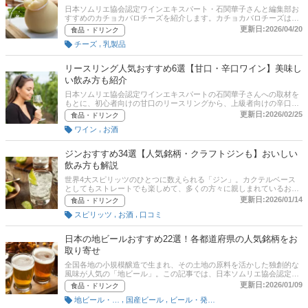
日本ソムリエ協会認定ワインエキスパート・石関華子さんと編集部お
すすめのカチョカバロチーズを紹介します。カチョカバロチーズはイ
タリアが原産のチーズ。独特な形状や味わいから注目を集めていま
更新日:2026/04/20
食品・ドリンク
す。そのまま食べたりスライスして焼いたりと、さまざまな楽しみ方
,
チーズ
乳製品
ができることも魅力。選び方のポイントもぜひ参考にしてみてくださ
い。記事の最後には、楽天など通販サイトの最新人気ランキングも載
せているので、売れ筋や口コミもあわせてチェックしてみてくださ
リースリング人気おすすめ6選【甘口・辛口ワイン】美味し
い。
い飲み方も紹介
日本ソムリエ協会認定ワインエキスパートの石関華子さんへの取材を
もとに、初心者向けの甘口のリースリングから、上級者向けの辛口リ
ースリングまで、選び方とおすすめ商品を紹介します！ 通販サイトの
更新日:2026/02/25
食品・ドリンク
最新人気ランキングも確認できるので、口コミなども参考にしながら
,
ワイン
お酒
お気に入りの1本を見つけていきましょう！
ジンおすすめ34選【人気銘柄・クラフトジンも】おいしい
飲み方も解説
世界4大スピリッツのひとつに数えられる「ジン」。カクテルベース
としてもストレートでも楽しめて、多くの方々に親しまれているお酒
です。この記事では、ジンの選び方とおすすめの商品をユーザー、エ
更新日:2026/01/14
食品・ドリンク
キスパート、編集部の視点からそれぞれ厳選してご紹介します。初心
,
,
スピリッツ
お酒
口コミ
者でも飲みやすい銘柄や人気の高いクラフトジン、安い・高級なジン
などを幅広く厳選！後半には、比較一覧表や通販サイトの最新人気ラ
ンキングもあるので、売れ筋や口コミとあわせてチェックしてみてく
日本の地ビールおすすめ22選！各都道府県の人気銘柄をお
ださい。
取り寄せ
全国各地の小規模醸造で生まれ、その土地の原料を活かした独創的な
風味が人気の「地ビール」。この記事では、日本ソムリエ協会認定ワ
インエキスパートでビールにも詳しい石関華子さんに聞いた、地ビー
更新日:2026/01/09
食品・ドリンク
ルの選び方とおすすめの商品を厳選！ 通販サイトの人気売れ筋ランキ
,
,
地ビール・クラフトビール
国産ビール
ビール・発泡酒
ングも紹介します。ぜひ最後までチェックして、北海道や新潟、大阪