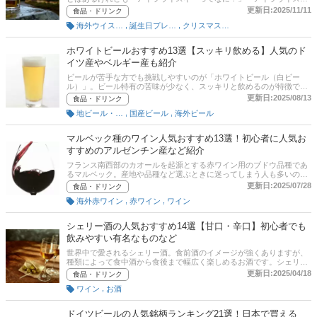
ーの美味しい銘柄は？」と思っているひとも多いのではないでしょう
更新日:2025/11/11
食品・ドリンク
か。この記事では、ウイスキー好きが一度は訪れたいといわれるアイ
,
,
海外ウイスキー
誕生日プレゼント
クリスマスプレゼント
ラ島の蒸留所を9つを徹底紹介！そのほかアイラウイスキーの選び方
や編集部が厳選した商品の紹介、おいしい飲み方まで解説。記事の最
後には、Amazonや楽天、ヤフーの人気売れ筋ランキングや比較一覧
ホワイトビールおすすめ13選【スッキリ飲める】人気のド
表もありますのでぜひチェックしてみてください。
イツ産やベルギー産も紹介
ビールが苦手な方でも挑戦しやすいのが「ホワイトビール（白ビー
ル）」。ビール特有の苦味が少なく、スッキリと飲めるのが特徴で
す。この記事では、ビールを含めた洋酒全般に詳しい石関華子さんへ
更新日:2025/08/13
食品・ドリンク
の取材をもとに、おすすめホワイトビールと選び方をご紹介。国産だ
,
,
地ビール・クラフトビール
国産ビール
海外ビール
けでなく、ドイツやベルギーなど海外産の商品も選び方から説明して
います。記事後半には、Amazonなど通販サイトの最新人気ランキン
グのリンクがあるので、売れ筋や口コミをチェックしてみてくださ
マルベック種のワイン人気おすすめ13選！初心者に人気お
い。
すすめのアルゼンチン産など紹介
フランス南西部のカオールを起源とする赤ワイン用のブドウ品種であ
るマルベック。産地や品種など選ぶときに迷ってしまう人も多いので
はないでしょうか。そこでこの記事では、マルベック種ワインの選び
更新日:2025/07/28
食品・ドリンク
方の説明とおすすめ商品を厳選。日本ソムリエ協会認定ワインエキス
,
,
海外赤ワイン
赤ワイン
ワイン
パート・石関華子さんが選ぶ、おすすめのマルベック種ワインを紹介
します。記事の後半にはAmazonや楽天など通販サイトの最新人気ラ
ンキングも載せていますので、売れ筋や口コミもあわせてチェックし
シェリー酒の人気おすすめ14選【甘口・辛口】初心者でも
てみてください。
飲みやすい有名なものなど
世界中で愛されるシェリー酒。食前酒のイメージが強くありますが、
種類によって食中酒から食後まで幅広く楽しめるお酒です。シェリー
酒は造り手によって異なる味わいをもつお酒です。この記事では、シ
更新日:2025/04/18
食品・ドリンク
ェリー酒の選び方とおすすめ商品を紹介します。甘口・辛口、有名な
,
ワイン
お酒
銘柄・産地などにバリエーションを持たせて、おすすめの商品をピッ
クアップ！後半には、比較一覧表や通販サイトの最新人気ランキング
もあるので、売れ筋や口コミとあわせてチェックしてみてください。
ドイツビールの人気銘柄ランキング21選！日本で買える