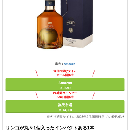
出典：
Amazon
毎日お得なタイム
セール開催中
Amazon
￥9,599
24時間タイムセー
ル毎日開催中
楽天市場
￥ 14,300
※各社通販サイトの 2025年2月25日時点 での税込価格
リンゴが丸々1個入ったインパクトある1本