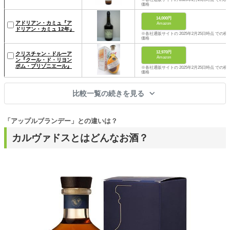
価格
14,000円
アドリアン・カミュ『ア
Amazon
ドリアン・カミュ 12年』
※各社通販サイトの 2025年2月25日時点 での税
価格
12,970円
クリスチャン・ドルーア
Amazon
ン『クール・ド・リヨン
ポム・プリゾニエール』
※各社通販サイトの 2025年2月25日時点 での税
価格
比較一覧の続きを見る
「アップルブランデー」との違いは？
カルヴァドスとはどんなお酒？