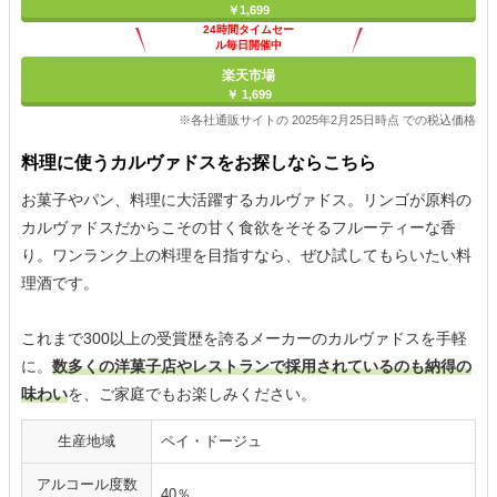
￥1,699
24時間タイムセー
ル毎日開催中
楽天市場
￥ 1,699
※各社通販サイトの 2025年2月25日時点 での税込価格
料理に使うカルヴァドスをお探しならこちら
お菓子やパン、料理に大活躍するカルヴァドス。リンゴが原料の
カルヴァドスだからこその甘く食欲をそそるフルーティーな香
り。ワンランク上の料理を目指すなら、ぜひ試してもらいたい料
理酒です。
これまで300以上の受賞歴を誇るメーカーのカルヴァドスを手軽
に。
数多くの洋菓子店やレストランで採用されているのも納得の
味わい
を、ご家庭でもお楽しみください。
生産地域
ペイ・ドージュ
アルコール度数
40％