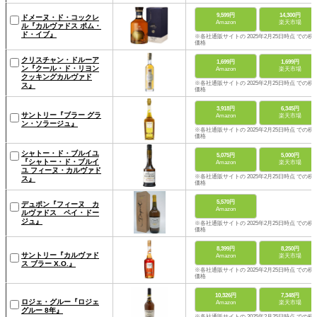
9,599円
14,300円
ドメーヌ・ド・コックレ
Amazon
楽天市場
ル『カルヴァドス ポム・
ド・イブ』
※各社通販サイトの 2025年2月25日時点 での税
価格
クリスチャン・ドルーア
1,699円
1,699円
ン『クール・ド・リヨン
Amazon
楽天市場
クッキングカルヴァド
※各社通販サイトの 2025年2月25日時点 での税
ス』
価格
3,918円
6,345円
サントリー『ブラー グラ
Amazon
楽天市場
ン・ソラージュ』
※各社通販サイトの 2025年2月25日時点 での税
価格
シャトー・ド・ブルイユ
5,075円
5,000円
『シャトー・ド・ブルイ
Amazon
楽天市場
ユ フィーヌ・カルヴァド
※各社通販サイトの 2025年2月25日時点 での税
ス』
価格
5,570円
デュポン『フィーヌ カ
Amazon
ルヴァドス ペイ・ドー
ジュ』
※各社通販サイトの 2025年2月25日時点 での税
価格
8,399円
8,250円
サントリー『カルヴァド
Amazon
楽天市場
ス ブラー X.O.』
※各社通販サイトの 2025年2月25日時点 での税
価格
10,326円
7,348円
ロジェ・グルー『ロジェ
Amazon
楽天市場
グルー 8年』
※各社通販サイトの 2025年2月25日時点 での税