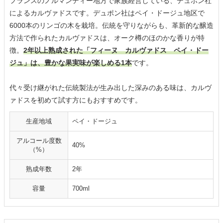
フランスのノルマンディー地方で家族経営している、デュポン社
によるカルヴァドスです。デュポン社はペイ・ドージュ地区で
6000本のリンゴの木を栽培。伝統を守りながらも、革新的な醸造
方法で作られたカルヴァドスは、オーク樽のほのかな香りが特
徴。
2年以上熟成された「フィーヌ カルヴァドス ペイ・ドー
ジュ」は、豊かな果実味が楽しめる1本
です。
代々受け継がれた伝統製法が生み出した深みのある味は、カルヴ
ァドスを初めて試す方にもおすすめです。
生産地域
ペイ・ドージュ
アルコール度数
40%
（%）
熟成年数
2年
容量
700ml