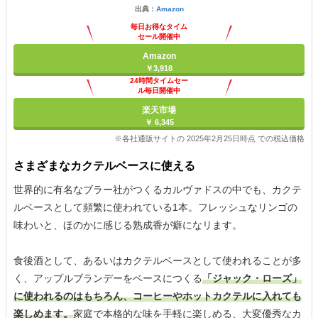
出典：
Amazon
毎日お得なタイム
セール開催中
Amazon
￥3,918
24時間タイムセー
ル毎日開催中
楽天市場
￥ 6,345
※各社通販サイトの 2025年2月25日時点 での税込価格
さまざまなカクテルベースに使える
世界的に有名なブラー社がつくるカルヴァドスの中でも、カクテ
ルベースとして頻繁に使われている1本。フレッシュなリンゴの
味わいと、ほのかに感じる熟成香が癖になリます。
食後酒として、あるいはカクテルベースとして使われることが多
く、アップルブランデーをベースにつくる
「ジャック・ローズ」
に使われるのはもちろん、コーヒーやホットカクテルに入れても
楽しめます。
家庭で本格的な味を手軽に楽しめる、大変優秀なカ