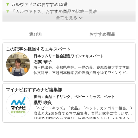
▼
カルヴァドスのおすすめ13選
▼
「カルヴァドス」おすすめ商品の比較一覧表
全てを見る
選び方
おすすめ商品
この記事を担当するエキスパート
日本ソムリエ協会認定ワインエキスパート
石関 華子
埼玉県出身、高知県在住。一児の母。慶應義塾大学文学部
仏文科卒。三越日本橋本店の洋酒担当を経てワインやビー
ル、ウィスキーなどの洋酒全般の知識を培い、2016年、
J.S.Aワインエキスパートの資格を取得。 現在はOffice Le
Lionの代表として、高知県内のワイナリーのアドバイザー
マイナビおすすめナビ編集部
やワイン検定の講師を務める一方、ワインに関連する記事
担当：食品・ドリンク、ベビー・キッズ、ペット
やコラム等の執筆も多数手がけています。2019年、日本ソ
桑野 咲良
ムリエ協会高知支部副支部長に就任。
「ベビー・キッズ」「食品」「ペット」カテゴリー担当。3
歳児と犬2頭を育てるママ編集者。育児と家事に忙しいママ
目線での時短グッズ選び、家族の栄養とおいしさを考えた
食品選び、束の間のリラックスタイムを楽しむためのスイ
ーツ選びに自信あり。鋭い目線で商品を見極め、少しでも
日々の生活が豊かになるものを紹介します。