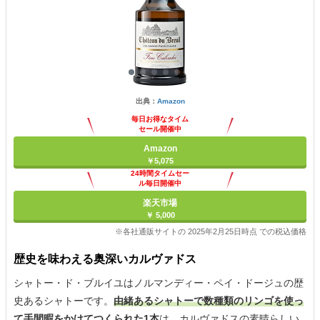
出典：
Amazon
毎日お得なタイム
セール開催中
Amazon
￥5,075
24時間タイムセー
ル毎日開催中
楽天市場
￥ 5,000
※各社通販サイトの 2025年2月25日時点 での税込価格
歴史を味わえる奥深いカルヴァドス
シャトー・ド・ブルイユはノルマンディー・ペイ・ドージュの歴
史あるシャトーです。
由緒あるシャトーで数種類のリンゴを使っ
て手間暇をかけてつくられた1本
は、カルヴァドスの素晴らしい