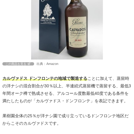
出典：Amazon
この商品を見る
カルヴァドス ドンフロンテの地域で製造する
ことに加えて、蒸留時
の洋ナシの混合割合が30％以上、半連続式蒸留機で蒸留する、最低3
年間オーク樽で熟成させる、アルコール度数最低40度である条件を
満たしたものが「カルヴァドス・ドンフロンテ」を表記できます。
果樹園全体の25％が洋ナシ園で成り立っているドンフロンテ地区だ
からこそのカルヴァドスです。