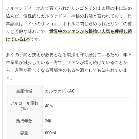
ノルマンディー地方で育てられたリンゴをそのまま瓶の中に詰め
込んだ、個性的なカルヴァドス。神秘のお酒と言われており、日
本語訳は「イヴのリンゴ」。ボトルに閉じ込められたリンゴの香
りと芳醇な味わいで、
世界中のファンから根強い人気を獲得し続
けている1本
です。
多くの手間と技術が必要となる製法を守り続けているため、年々
生産量が減少している一方で、ファンが増え続けていることか
ら、入手が難しくなる可能性のあるお酒としても知られていま
す。
生産地域
カルヴァドスAC
アルコール度数
40％
（%）
熟成年数
2年
容量
600ml