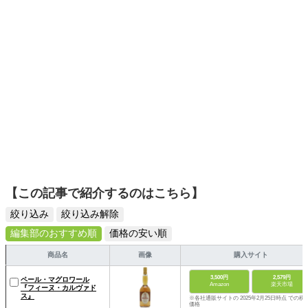
【この記事で紹介するのはこちら】
絞り込み
絞り込み解除
編集部のおすすめ順
価格の安い順
商品名
画像
購入サイト
3,500円
2,579円
ペール・マグロワール
Amazon
楽天市場
『フィーヌ・カルヴァド
ス』
※各社通販サイトの 2025年2月25日時点 での税
価格