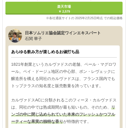
楽天市場
￥ 2,579
※各社通販サイトの 2025年2月25日時点 での税込価格
日本ソムリエ協会認定ワインエキスパート
石関 華子
あらゆる飲み方が楽しめるお値打ち品
1821年創業というカルヴァドスの老舗、ペール・マグロワ
ール。ペイ・ドージュ地区の中心部、ポン・レヴェックに
醸造所を構える同社のカルヴァドスは、フランス国内でも
トップクラスの知名度と販売数量を誇っています。
カルヴァドスACに分類されるこのフィーヌ・カルヴァドス
は、同社の中では熟成期間が最も短いもの。そのため、
リ
ンゴの中に閉じ込められていた本来のフレッシュかつフル
ーティーな果実の独特な香り
が特徴的です。