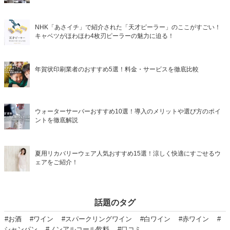
NHK「あさイチ」で紹介された「天才ピーラー」のここがすごい！
キャベツがほわほわ4枚刃ピーラーの魅力に迫る！
年賀状印刷業者のおすすめ5選！料金・サービスを徹底比較
ウォーターサーバーおすすめ10選！導入のメリットや選び方のポイ
ントを徹底解説
夏用リカバリーウェア人気おすすめ15選！涼しく快適にすごせるウ
ェアをご紹介！
話題のタグ
#お酒
#ワイン
#スパークリングワイン
#白ワイン
#赤ワイン
#
シャンパン
#ノンアルコール飲料
#口コミ