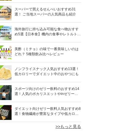
スーパーで買えるせんべいおすすめ31
選！ ご当地スーパーの人気商品も紹介
海外旅行に持ち込み可能な食べ物おすす
め5選【日本食】機内の食事やレトルト食
品など
美酢（ミチョ）の味で一番美味しいのは
どれ？ 5種類飲み比べレビュー
ノンフライスナック人気おすすめ13選！
低カロリーでダイエット中のおやつにも
スポーツ向けのゼリー飲料のおすすめ14
選！人気のポカリスエットやinゼリーな
ど
0
ダイエット向けゼリー飲料人気おすすめ8
選！食物繊維が豊富なタイプや低カロリ
ータイプなど
>>もっと見る