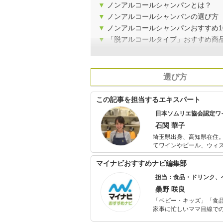
▼
ノンアルコールシャンパンとは？
▼
ノンアルコールシャンパンの選び方
▼
ノンアルコールシャンパンおすすめ1
▼
「脱アルコールタイプ」おすすめ商
選び方
この記事を担当するエキスパート
日本ソムリエ協会認定ワ
石関 華子
埼玉県出身、高知県在住
てワインやビール、ウィス
格を取得。 現在はOffice Le Lionの代表として、高知県内のワイナリーのアドバイザーやワイン検定の
講師を務める一方、ワイン
マイナビおすすめナビ編集部
ムリエ協会高知支部副支
担当：食品・ドリンク、
桑野 咲良
「ベビー・キッズ」「食
家事に忙しいママ目線で
ックスタイムを楽しむた