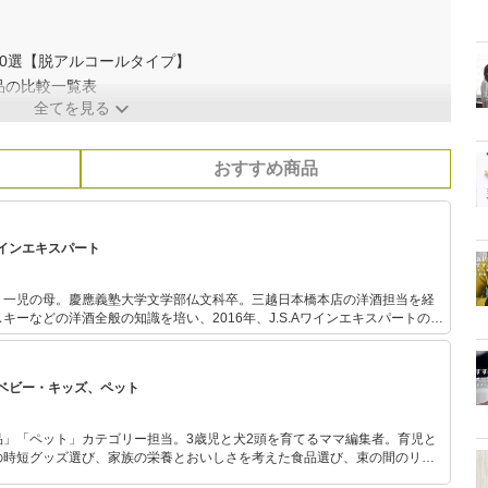
0選【脱アルコールタイプ】
品の比較一覧表
全てを見る
おすすめ商品
インエキスパート
。一児の母。慶應義塾大学文学部仏文科卒。三越日本橋本店の洋酒担当を経
キーなどの洋酒全般の知識を培い、2016年、J.S.Aワインエキスパートの資
に関連する記事やコラム等の執筆も多数手がけています。2019年、日本ソ
部長に就任。
ベビー・キッズ、ペット
品」「ペット」カテゴリー担当。3歳児と犬2頭を育てるママ編集者。育児と
の時短グッズ選び、家族の栄養とおいしさを考えた食品選び、束の間のリラ
めのスイーツ選びに自信あり。鋭い目線で商品を見極め、少しでも日々の生