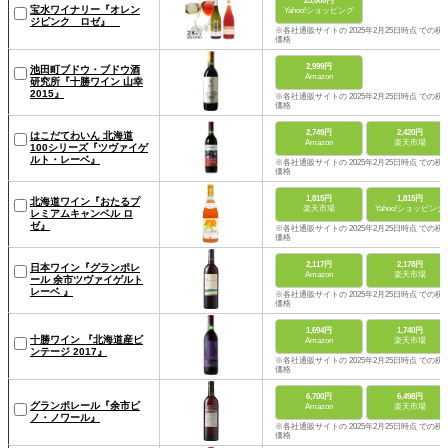
25,000円
宝水ワイナリー『オレン
Yahoo!ショッピング
ジピンク ロゼ』
※各社通販サイトの 2025年2月25日時点 での税
価格
2,999円
池田町ブドウ・ブドウ酒
Amazon
研究所『十勝ワイン 山幸
2015』
※各社通販サイトの 2025年2月25日時点 での税
価格
2,749円
2,420円
はこだてわいん 北海道
Amazon
楽天市場
100シリーズ『ツヴァイゲ
ルト・レーベ』
※各社通販サイトの 2025年2月25日時点 での税
価格
1,815円
1,815円
北海道ワイン『おたるプ
楽天市場
Yahoo!ショッピング
レミアムキャンベル ロ
ゼ』
※各社通販サイトの 2025年2月25日時点 での税
価格
2,117円
2,178円
日本ワイン『グランポレ
Amazon
楽天市場
ール 余市ツヴァイゲルト
レーベ 』
※各社通販サイトの 2025年2月25日時点 での税
価格
1,694円
1,740円
十勝ワイン 『北海道産ビ
Amazon
楽天市場
ンテージ 2017』
※各社通販サイトの 2025年2月25日時点 での税
価格
6,700円
6,498円
グランポレール『余市ピ
Amazon
楽天市場
ノ・ノワール』
※各社通販サイトの 2025年2月25日時点 での税
価格