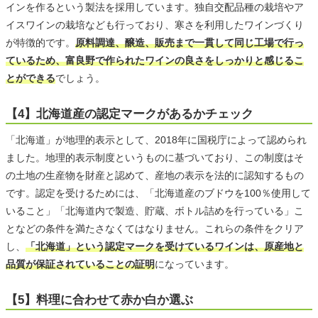
インを作るという製法を採用しています。独自交配品種の栽培やア
イスワインの栽培なども行っており、寒さを利用したワインづくり
が特徴的です。
原料調達、醸造、販売まで一貫して同じ工場で行っ
ているため、富良野で作られたワインの良さをしっかりと感じるこ
とができる
でしょう。
【4】北海道産の認定マークがあるかチェック
「北海道」が地理的表示として、2018年に国税庁によって認められ
ました。地理的表示制度というものに基づいており、この制度はそ
の土地の生産物を財産と認めて、産地の表示を法的に認知するもの
です。認定を受けるためには、「北海道産のブドウを100％使用して
いること」「北海道内で製造、貯蔵、ボトル詰めを行っている」こ
となどの条件を満たさなくてはなりません。これらの条件をクリア
し、
「北海道」という認定マークを受けているワインは、原産地と
品質が保証されていることの証明
になっています。
【5】料理に合わせて赤か白か選ぶ