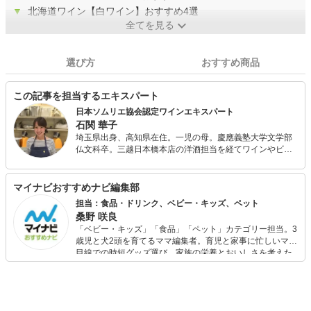
▼
北海道ワイン【白ワイン】おすすめ4選
全てを見る
選び方
おすすめ商品
この記事を担当するエキスパート
日本ソムリエ協会認定ワインエキスパート
石関 華子
埼玉県出身、高知県在住。一児の母。慶應義塾大学文学部
仏文科卒。三越日本橋本店の洋酒担当を経てワインやビー
ル、ウィスキーなどの洋酒全般の知識を培い、2016年、
J.S.Aワインエキスパートの資格を取得。 現在はOffice Le
Lionの代表として、高知県内のワイナリーのアドバイザー
マイナビおすすめナビ編集部
やワイン検定の講師を務める一方、ワインに関連する記事
担当：食品・ドリンク、ベビー・キッズ、ペット
やコラム等の執筆も多数手がけています。2019年、日本ソ
桑野 咲良
ムリエ協会高知支部副支部長に就任。
「ベビー・キッズ」「食品」「ペット」カテゴリー担当。3
歳児と犬2頭を育てるママ編集者。育児と家事に忙しいママ
目線での時短グッズ選び、家族の栄養とおいしさを考えた
食品選び、束の間のリラックスタイムを楽しむためのスイ
ーツ選びに自信あり。鋭い目線で商品を見極め、少しでも
日々の生活が豊かになるものを紹介します。