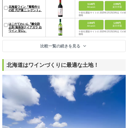
3,140円
2,995円
北海道ワイン『葡萄作り
Amazon
楽天市場
の匠 宍戸富二 レゲント』
※各社通販サイトの 2025年2月25日時点 での税
価格
2,304円
1,430円
はこだてわいん『酸化防
Amazon
楽天市場
止剤 無添加ナイアガラ 白
ワイン 甘口』
※各社通販サイトの 2025年2月25日時点 での税
価格
比較一覧の続きを見る
北海道はワインづくりに最適な土地！