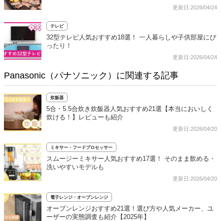
更新日:2026/04/24
テレビ
32型テレビ人気おすすめ18選！ 一人暮らしや子供部屋にぴ
ったり！
更新日:2026/04/24
Panasonic（パナソニック）に関連する記事
炊飯器
5合・5.5合炊き炊飯器人気おすすめ21選【本当においしく
炊ける！】レビューも紹介
更新日:2026/04/20
ミキサー・フードプロセッサー
スムージーミキサー人気おすすめ17選！ そのまま飲める・
洗いやすいモデルも
更新日:2026/04/20
電子レンジ・オーブンレンジ
オーブンレンジおすすめ21選！選び方や人気メーカー、ユ
ーザーの実態調査も紹介【2025年】