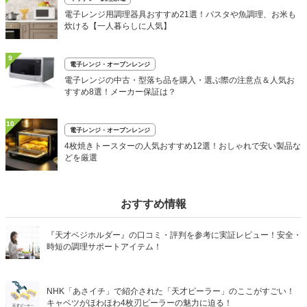
電子レンジ用調理器具おすすめ21選！パスタや魚調理、お米も
炊ける【一人暮らしに人気】
9
電子レンジ・オーブンレンジ
電子レンジの中古・型落ち品を購入・選ぶ際の注意点＆人気お
すすめ8選！メーカー保証は？
10
電子レンジ・オーブンレンジ
4枚焼きトースターの人気おすすめ12選！おしゃれで安い製品な
どを厳選
おすすめ情報
『天才ベジホルダー』の口コミ・評判を参考に実証レビュー！安全・
時短の調理サポートアイテム！
NHK「あさイチ」で紹介された「天才ピーラー」のここがすごい！
キャベツがほわほわ4枚刃ピーラーの魅力に迫る！