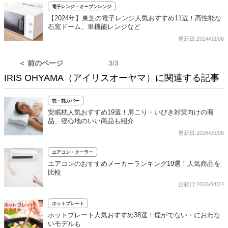
電子レンジ・オーブンレンジ
【2024年】東芝の電子レンジ人気おすすめ11選！高性能な
石窯ドーム、単機能レンジなど
更新日:2024/02/06
＜ 前のページ
3/3
IRIS OHYAMA（アイリスオーヤマ）に関連する記事
枕・枕カバー
安眠枕人気おすすめ19選！肩こり・いびき対策向けの商
品、寝心地のいい商品も紹介
更新日:2026/05/08
エアコン・クーラー
エアコンのおすすめメーカーランキング19選！人気商品を
比較
更新日:2026/04/24
ホットプレート
ホットプレート人気おすすめ38選！煙がでない・におわな
いモデルも