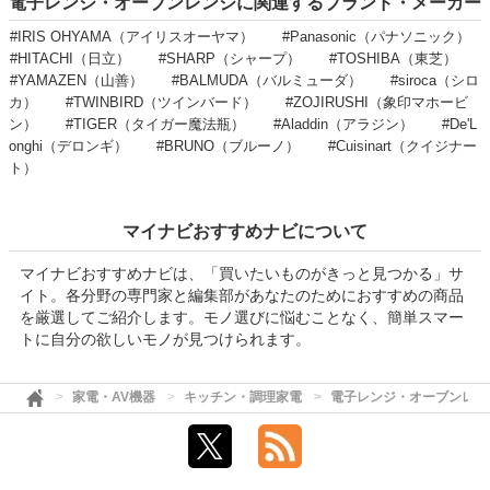
電子レンジ・オーブンレンジに関連するブランド・メーカー
#IRIS OHYAMA（アイリスオーヤマ）
#Panasonic（パナソニック）
#HITACHI（日立）
#SHARP（シャープ）
#TOSHIBA（東芝）
#YAMAZEN（山善）
#BALMUDA（バルミューダ）
#siroca（シロ
カ）
#TWINBIRD（ツインバード）
#ZOJIRUSHI（象印マホービ
ン）
#TIGER（タイガー魔法瓶）
#Aladdin（アラジン）
#De'L
onghi（デロンギ）
#BRUNO（ブルーノ）
#Cuisinart（クイジナー
ト）
マイナビおすすめナビについて
マイナビおすすめナビは、「買いたいものがきっと見つかる」サ
イト。各分野の専門家と編集部があなたのためにおすすめの商品
を厳選してご紹介します。モノ選びに悩むことなく、簡単スマー
トに自分の欲しいモノが見つけられます。
家電・AV機器
キッチン・調理家電
電子レンジ・オーブンレン