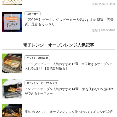
更新日:2026/04/20
スピーカー
【2024年】ゲーミングスピーカー人気おすすめ18選！高音
質、足音もくっきり
更新日:2026/04/20
電子レンジ・オーブンレンジ人気記事
1
キッチン・調理家電
トースタープレート人気おすすめ12選！目玉焼きもオーブンに
入れるだけ！【食洗器対応も】
2
電子レンジ・オーブンレンジ
ノンフライオーブン人気おすすめ14選！ 油を使わないで揚げ物
ができるトースター
3
簡単でおいしい！オーブンレンジを使ったおすすめレシピ10選