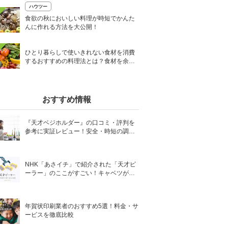
ハウツー
食欲の秋においしい料理が時短でかんた
んに作れる方法を大公開！
ひとり暮らしで使いきれない食材を消費
するおすすめの料理法とは？食材を余ら
せない方法も紹介
おすすめ情報
『天才ベジホルダー』の口コミ・評判を
参考に実証レビュー！安全・時短の調理
サポートアイテム！
NHK「あさイチ」で紹介された「天才ピ
ーラー」のここがすごい！キャベツがほ
わほわ4枚刃ピーラーの魅力に迫る！
年賀状印刷業者のおすすめ5選！料金・サ
ービスを徹底比較