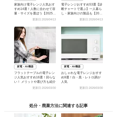
家族向け電子レンジ人気おす
電子レンジおすすめ53選【診
すめ14選！人数に合わせて容
断チャートで選ぶ】一人暮ら
量・サイズを選ぼう【2025
し・家族向けの製品も【2025
年】
年】
更新日:2026/04/13
更新日:2026/04/13
家電・AV機器
家電・AV機器
フラットテーブルの電子レン
おしゃれな電子レンジおすす
ジ人気おすすめ16選！回らな
め9選！白・黒・レトロ調が
い！ メリットや選び方も紹介
人気
更新日:2026/03/30
更新日:2026/03/30
処分・廃棄方法に関連する記事