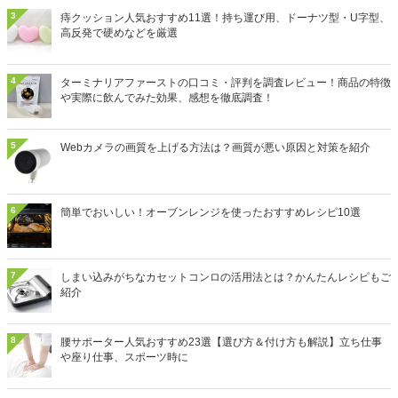
3
痔クッション人気おすすめ11選！持ち運び用、ドーナツ型・U字型、
高反発で硬めなどを厳選
4
ターミナリアファーストの口コミ・評判を調査レビュー！商品の特徴
や実際に飲んでみた効果、感想を徹底調査！
5
Webカメラの画質を上げる方法は？画質が悪い原因と対策を紹介
6
簡単でおいしい！オーブンレンジを使ったおすすめレシピ10選
7
しまい込みがちなカセットコンロの活用法とは？かんたんレシピもご
紹介
8
腰サポーター人気おすすめ23選【選び方＆付け方も解説】立ち仕事
や座り仕事、スポーツ時に