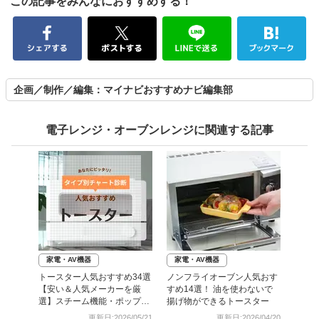
この記事をみんなにおすすめする！
企画／制作／編集：マイナビおすすめナビ編集部
電子レンジ・オーブンレンジに関連する記事
家電・AV機器
家電・AV機器
トースター人気おすすめ34選
ノンフライオーブン人気おす
【安い＆人気メーカーを厳
すめ14選！ 油を使わないで
選】スチーム機能・ポップア
揚げ物ができるトースター
ップ式も
更新日:2026/05/21
更新日:2026/04/20