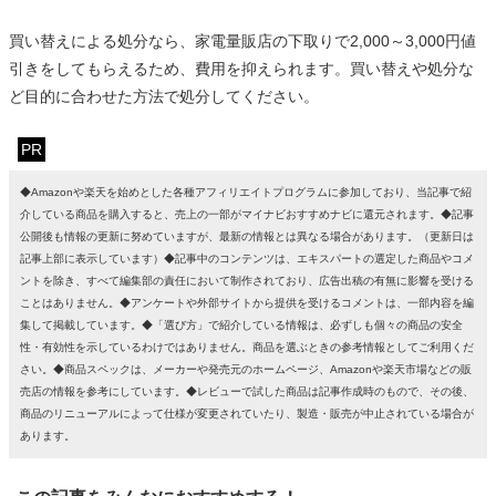
買い替えによる処分なら、家電量販店の下取りで2,000～3,000円値
引きをしてもらえるため、費用を抑えられます。買い替えや処分な
ど目的に合わせた方法で処分してください。
PR
◆Amazonや楽天を始めとした各種アフィリエイトプログラムに参加しており、当記事で紹
介している商品を購入すると、売上の一部がマイナビおすすめナビに還元されます。◆記事
公開後も情報の更新に努めていますが、最新の情報とは異なる場合があります。（更新日は
記事上部に表示しています）◆記事中のコンテンツは、エキスパートの選定した商品やコメ
ントを除き、すべて編集部の責任において制作されており、広告出稿の有無に影響を受ける
ことはありません。◆アンケートや外部サイトから提供を受けるコメントは、一部内容を編
集して掲載しています。◆「選び方」で紹介している情報は、必ずしも個々の商品の安全
性・有効性を示しているわけではありません。商品を選ぶときの参考情報としてご利用くだ
さい。◆商品スペックは、メーカーや発売元のホームページ、Amazonや楽天市場などの販
売店の情報を参考にしています。◆レビューで試した商品は記事作成時のもので、その後、
商品のリニューアルによって仕様が変更されていたり、製造・販売が中止されている場合が
あります。