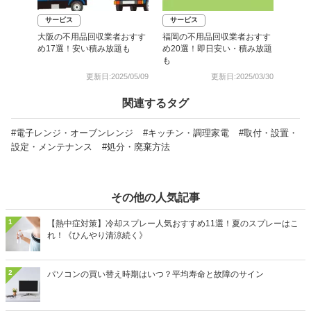
サービス
サービス
大阪の不用品回収業者おすす
福岡の不用品回収業者おすす
め17選！安い積み放題も
め20選！即日安い・積み放題
も
更新日:2025/05/09
更新日:2025/03/30
関連するタグ
#電子レンジ・オーブンレンジ
#キッチン・調理家電
#取付・設置・
設定・メンテナンス
#処分・廃棄方法
その他の人気記事
1
【熱中症対策】冷却スプレー人気おすすめ11選！夏のスプレーはこ
れ！《ひんやり清涼続く》
2
パソコンの買い替え時期はいつ？平均寿命と故障のサイン