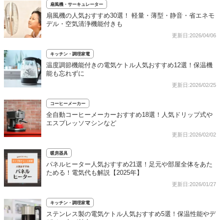
扇風機・サーキュレーター
扇風機の人気おすすめ30選！ 軽量・薄型・静音・省エネモ
デル・空気清浄機能付きも
更新日:2026/04/06
キッチン・調理家電
温度調節機能付きの電気ケトル人気おすすめ12選！保温機
能も忘れずに
更新日:2026/02/25
コーヒーメーカー
全自動コーヒーメーカーおすすめ18選！人気ドリップ式や
エスプレッソマシンなど
更新日:2026/02/02
暖房器具
パネルヒーター人気おすすめ21選！足元や部屋全体をあた
ためる！電気代も解説【2025年】
更新日:2026/01/27
キッチン・調理家電
ステンレス製の電気ケトル人気おすすめ5選！保温性能やデ