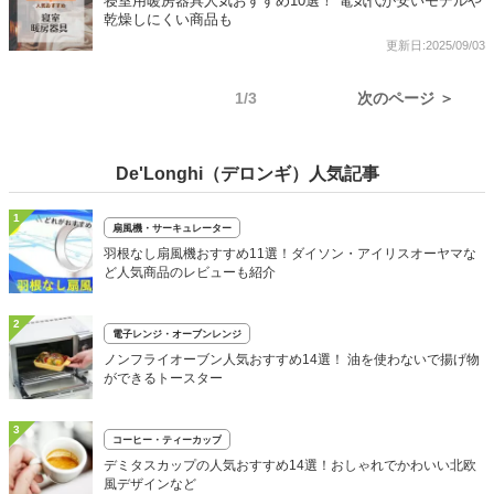
寝室用暖房器具人気おすすめ10選！ 電気代が安いモデルや
乾燥しにくい商品も
更新日:2025/09/03
1/3
次のページ ＞
De'Longhi（デロンギ）人気記事
1
扇風機・サーキュレーター
羽根なし扇風機おすすめ11選！ダイソン・アイリスオーヤマな
ど人気商品のレビューも紹介
2
電子レンジ・オーブンレンジ
ノンフライオーブン人気おすすめ14選！ 油を使わないで揚げ物
ができるトースター
3
コーヒー・ティーカップ
デミタスカップの人気おすすめ14選！おしゃれでかわいい北欧
風デザインなど