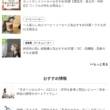
ホットサンドメーカーおすすめ36選【電気式・直火式・IH対
応】ワッフルが作れる商品も！
9
コーヒーメーカー
一人暮らし向けコーヒーメーカー人気おすすめ18選！ラテを作
れる製品も
10
扇風機・サーキュレーター
静音性の高い扇風機人気おすすめ33選！ DC・高機能・高級モ
デルを厳選
>>もっと見る
おすすめ情報
『天才ベジホルダー』の口コミ・評判を参考に実証レビュー！安全・
時短の調理サポートアイテム！
NHK「あさイチ」で紹介された「天才ピーラー」のここがすごい！