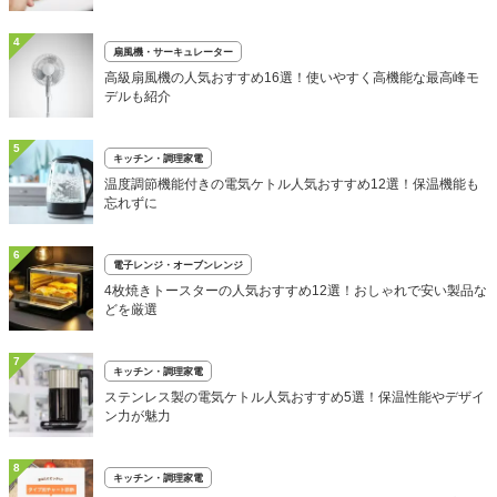
4
扇風機・サーキュレーター
高級扇風機の人気おすすめ16選！使いやすく高機能な最高峰モ
デルも紹介
5
キッチン・調理家電
温度調節機能付きの電気ケトル人気おすすめ12選！保温機能も
忘れずに
6
電子レンジ・オーブンレンジ
4枚焼きトースターの人気おすすめ12選！おしゃれで安い製品な
どを厳選
7
キッチン・調理家電
ステンレス製の電気ケトル人気おすすめ5選！保温性能やデザイ
ン力が魅力
8
キッチン・調理家電