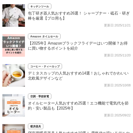
キッチンツール
包丁研ぎ器人気おすすめ26選！ シャープナー・砥石・研ぎ
棒を厳選【プロ用も】
更新日:2025/11/21
Amazon タイムセール
【2025年】Amazonブラックフライデーはいつ開催？お得
に買い物するポイントを紹介
更新日:2025/11/20
コーヒー・ティーカップ
デミタスカップの人気おすすめ14選！おしゃれでかわいい
北欧風デザインなど
更新日:2025/10/08
空調・季節家電
オイルヒーター人気おすすめ25選！エコ機能で電気代を節
約・安い製品も【2025年】
更新日:2025/09/22
暖房器具