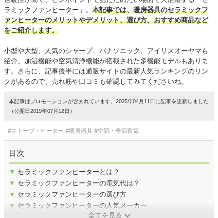
ラミックファンヒーター」。
本記事では、暖房器具のセラミックフ
ァンヒーターのメリットやデメリット、選び方、おすすめ商品など
をご紹介します。
小型や大型、人気のシャープ、パナソニック、アイリスオーヤマも
紹介。加湿機能や空気清浄機能が搭載された多機能モデルもありま
す。さらに、記事後半には通販サイトの最新人気ランキングのリン
クがあるので、売れ筋や口コミも確認してみてくださいね。
本記事はプロモーションが含まれています。2025年04月11日に記事を更新しました
（公開日2019年07月12日）
#ストーブ・ヒーター
#暖房器具
#空調・季節家電
目次
▼
セラミックファンヒーターとは？
▼
セラミックファンヒーターの電気代は？
▼
セラミックファンヒーターの選び方
▼
セラミックファンヒーターの人気メーカー
全てを見る