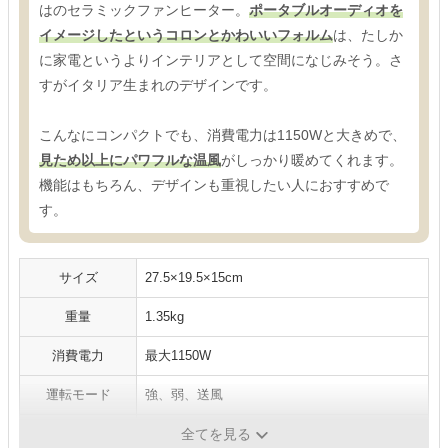
はのセラミックファンヒーター。
ポータブルオーディオを
イメージしたというコロンとかわいいフォルム
は、たしか
に家電というよりインテリアとして空間になじみそう。さ
すがイタリア生まれのデザインです。
こんなにコンパクトでも、消費電力は1150Wと大きめで、
見ため以上にパワフルな温風
がしっかり暖めてくれます。
機能はもちろん、デザインも重視したい人におすすめで
す。
サイズ
27.5×19.5×15cm
重量
1.35kg
消費電力
最大1150W
運転モード
強、弱、送風
人感センサー
×
全てを見る