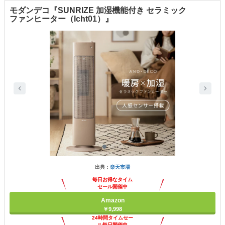
モダンデコ『SUNRIZE 加湿機能付き セラミック
ファンヒーター（lcht01）』
出典：
楽天市場
毎日お得なタイム
セール開催中
Amazon
￥9,998
24時間タイムセー
ル毎日開催中