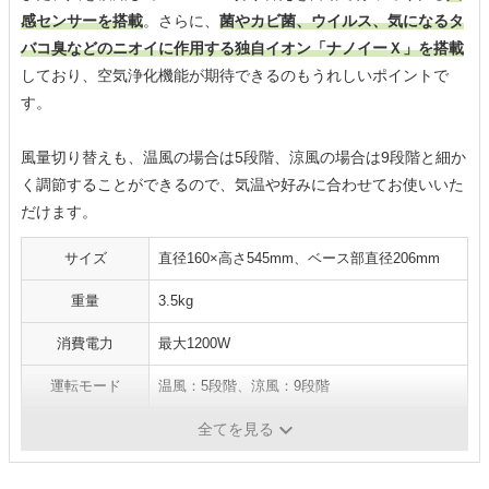
感センサーを搭載
。さらに、
菌やカビ菌、ウイルス、気になるタ
バコ臭などのニオイに作用する独自イオン「ナノイーＸ」を搭載
しており、空気浄化機能が期待できるのもうれしいポイントで
す。
風量切り替えも、温風の場合は5段階、涼風の場合は9段階と細か
く調節することができるので、気温や好みに合わせてお使いいた
だけます。
サイズ
直径160×高さ545mm、ベース部直径206mm
重量
3.5kg
消費電力
最大1200W
運転モード
温風：5段階、涼風：9段階
人感センサー
○
全てを見る