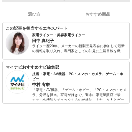
選び方
おすすめ商品
この記事を担当するエキスパート
家電ライター・美容家電ライター
田中 真紀子
ライター歴20年。メーカーの新製品発表会に参加して最新
の情報を取り入れ、専門家としての知見に主婦目線を織り
交ぜた記事を執筆する。 近年は特に、家事効率を高め、暮
らしを快適にしてくれる家電の取り入れ方を研究中。 また
美容家電にも目がなく、毎日様々な美容家電を試しては、
マイナビおすすめナビ編集部
使用感や実感を紹介する体験レポも多数行っている。
担当：家電・AV機器、PC・スマホ・カメラ、ゲーム・ホ
ビー
中村 宥磨
「家電・AV機器」「ゲーム・ホビー」「PC・スマホ・カメ
ラ」分野を担当。家電が好きで、週末に家電量販店で最新
モデルや機能をチェックするのが趣味。また、友人とゲー
ムを楽しみながら、新作タイトルやイベント情報もいち早
くキャッチ。記事を通して、生活の質を底上げしてくれる
スタイリッシュで使いやすい家電や、みんなで楽しめるゲ
ームを発信していきます！