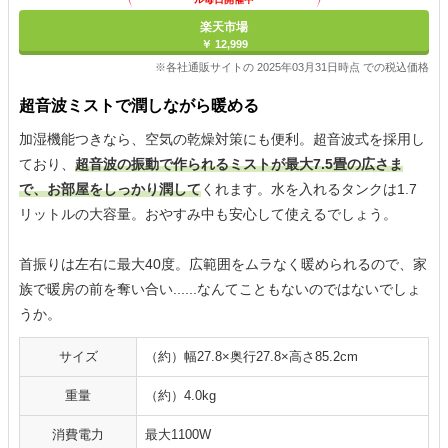
楽天市場
￥ 12,999
※各社通販サイトの 2025年03月31日時点 での税込価格
超音波ミストで潤しながら暖める
加湿機能つきなら、空気の乾燥対策にも便利。超音波式を採用し
ており、
超音波の振動で作られるミストが最大7.5畳の広さま
で、お部屋をしっかり潤して
くれます。水を入れるタンクは1.7
リットルの大容量。おやすみ中も安心して使えるでしょう。
首振りは左右に最大40度。広範囲をムラなく暖められるので、家
族で暖房の前を奪い合い......なんてこともないのではないでしょ
うか。
サイズ
（約）幅27.8×奥行27.8×高さ85.2cm
重量
（約）4.0kg
消費電力
最大1100W