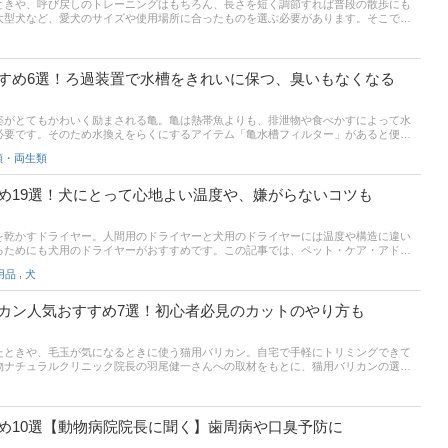
ときや、呼び戻しのトレーニングはもちろん、長さを短く調節すれば普段の散歩にも
大型犬など、愛犬のサイズや使用場所に合ったものを選ぶ必要があります。そこで、
、自動巻き取り式と手巻き式のおすすめ商品をご紹介！扱いやすい5ｍ程度の商品はも
グリードもセレクトしています。記事後半では、ロングリードを使う時に注意点や絡ま
ングも掲載しています。きっと使いやすい商品が見つかります！ぜひ、チェックして
すめ6選！ろ過装置で水槽をきれいに保つ、臭いもなくなる
姿がとてもかわいく励まされる亀。亀は熱帯魚よりも、排泄物や食べかすによって水
必要です。そのため水換えをらくにするアイテム「亀水槽フィルター」があると便
多く、どれを選んだらよいか迷ってしまう人も多いのではないでしょうか。この記事
類・両生類
ぶポイントとおすすめ商品をご紹介。強力なフィルターや亀の水槽をきれいに保つ商
後半には、比較一覧表、通販サイトの売れ筋人気ランキングもあるので、口コミや評
め19選！犬にとって心地よい温度や、嫌がらないコツも
を乾かすドライヤー。人間用のドライヤーと犬用のドライヤーには温度や構造に違い
るためにも犬用のドライヤーがおすすめです。この記事では、ペット・ケア・アドバ
とに犬用ドライヤーの選び方とおすすめ商品を厳選してご紹介。犬にとってちょうど
,
用品
犬
の違いについてもご説明しているので犬用のドライヤーをお探しの飼い主さん必見で
ペットドライのコツ、各通販サイトの人気ランキングリンクも掲載。この記事を読ん
の参考にしてください。
カン人気おすすめ7選！初心者必見のカットのやり方も
たときや、毛玉が気になるときに使う猫用バリカン。自宅で手軽にトリミングできて
物ナチュラルクリニック院長の羽尾健一さんへの取材をもとに、猫用バリカンの選び
には、Amazonなどの通販サイトの人気ランキング、初心者必見のカットのやり方も
い。
め10選【動物病院院長に聞く】歯周病や口臭予防に