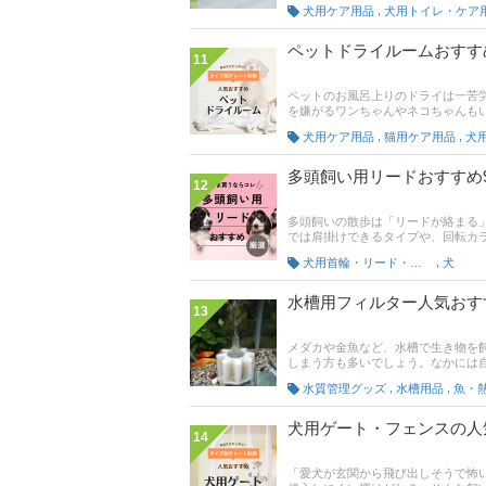
らかいものを選んであげたいですよ
,
犬用ケア用品
犬用トイレ・ケア
松育子先生への取材をもとに、エリザ
イトの最新人気ランキングや口コミ
ペットドライルームおすす
11
ペットのお風呂上りのドライは一苦
を嫌がるワンちゃんやネコちゃんも
ットドライルーム。これを使えば、
,
,
犬用ケア用品
猫用ケア用品
犬
の記事では、 ペットドライルーム
イヤーが大変だと感じている方は、
多頭飼い用リードおすすめ
12
多頭飼いの散歩は「リードが絡まる
では肩掛けできるタイプや、回転カ
ンも増えており、ストレスを軽減し
,
犬用首輪・リード・ハーネス
犬
ない・肩掛けできる・おしゃれ」の
水槽用フィルター人気おす
13
メダカや金魚など、水槽で生き物を
しまう方も多いでしょう。なかには自
この記事では、水辺の動植物専門ショ
,
,
水質管理グッズ
水槽用品
槽のフィルターの選び方、おすすめ
ているのでぜひ一読してみてくださ
売れ筋ランキングも。 ぜひ最後ま
犬用ゲート・フェンスの人
14
「愛犬が玄関から飛び出しそうで怖