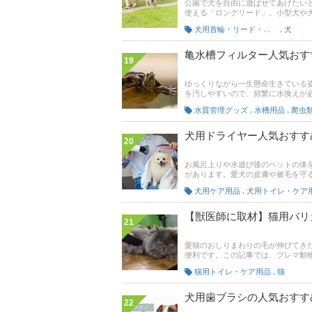
公園で犬を自由に遊ばせてあげたい
使える「ロングリード」。小型犬や
この記事ではロングリードの選び方
,
犬用首輪・リード・ハーネス
犬
ちろん、10ｍや20mと長めのロン
ない方法、通販サイトの人気ランキ
みてください。
亀水槽フィルター人気おす
19
ゆっくりながら一生懸命生きている
を汚しやすいので、頻繁に水換えが
利。しかし、亀フィルターの種類は
,
,
水質管理グッズ
水槽用品
爬虫
では、亀フィルターごとの特徴や選
品をピックアップしています。記事
判もチェックしてみてください。
犬用ドライヤー人気おすす
20
お風呂上りや水遊び後のペットの体
があります。愛犬の皮膚や被毛を守
イザーの土井晴人さんへの取材をも
,
犬用ケア用品
犬用トイレ・ケア
いい温度や、ドライヤーとブロアー
す！また、記事後半では嫌がらない
で愛犬が嫌がらないドライヤー選び
【獣医師に取材】猫用バリ
21
愛猫のおしりまわりの毛が伸びてき
便利です。この記事では、プレマ動
方、おすすめ商品をご紹介。記事後半
,
猫用トイレ・ケア用品
猫
あるので、チェックしてみてくださ
犬用歯ブラシの人気おすす
22