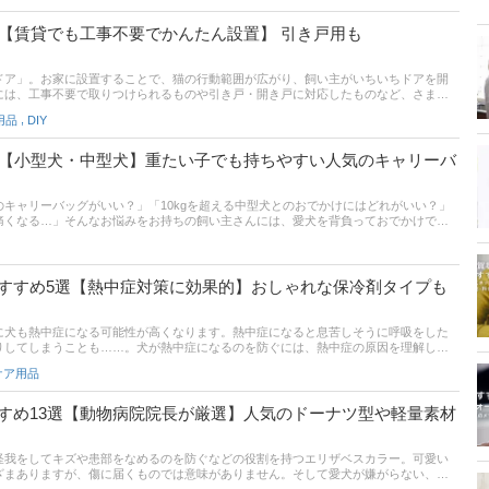
方や通販サイトの人気ランキングも掲載。口コミや売れ筋を参考に愛犬にピッタリの
選【賃貸でも工事不要でかんたん設置】 引き戸用も
ドア」。お家に設置することで、猫の行動範囲が広がり、飼い主がいちいちドアを開
には、工事不要で取りつけられるものや引き戸・開き戸に対応したものなど、さまざ
を選んだらよいか迷ってしまう人も多いのではないでしょうか。この記事では、猫ド
,
用品
DIY
賃貸でも工事不要で取りつけられるもの、引き戸・開き戸対応など幅広く厳選しまし
ように、サイズも詳しくまとめているので、猫ドア選びの参考にしてみてください。
に、猫が通ってくれなかった場合の対処方法も解説しています。記事後半には、比較
選【小型犬・中型犬】重たい子でも持ちやすい人気のキャリーバ
ンキングもあるので、口コミや評判もチェックしてみてください。
キャリーバッグがいい？」「10kgを超える中型犬とのおでかけにはどれがいい？」
痛くなる…」そんなお悩みをお持ちの飼い主さんには、愛犬を背負っておでかけでき
がおすすめ！ 長時間の移動も比較的にラクになりますよ。この記事では、あなたと愛
る選び方診断とおすすめ商品をご紹介！ 小型犬向きの人気おしゃれリュックはもちろ
自転車に取り付けられるものなど、優秀な商品を厳選しています。また、記事後半に
グリンクも掲載中。売れ筋や口コミをチェックして、愛犬も飼い主さんも気に入るリ
すすめ5選【熱中症対策に効果的】おしゃれな保冷剤タイプも
に犬も熱中症になる可能性が高くなります。熱中症になると息苦しそうに呼吸をした
りしてしまうことも……。犬が熱中症になるのを防ぐには、熱中症の原因を理解し、
。この記事では、犬の熱中症の原因や熱中症対策の方法、熱中症対策に効果的な、お
ケア用品
紹介します。愛用者の口コミや通販の人気ランキングも要チェックです。
すめ13選【動物病院院長が厳選】人気のドーナツ型や軽量素材
怪我をしてキズや患部をなめるのを防ぐなどの役割を持つエリザベスカラー。可愛い
ざまありますが、傷に届くものでは意味がありません。そして愛犬が嫌がらない、柔