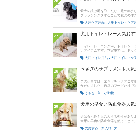
26
愛犬の抜け毛を取ったり、毛の絡ま
ブラッシングをすることで愛犬の体
材をもとに、犬用ブラシの選び方と
,
犬用ケア用品
犬用トイレ・ケア
イプに適したブラシを選ぶのはもち
て、記事後半には通販サイトの最新
んはぜひ参考にして愛犬にあうブラ
犬用トイレトレー人気おす
27
トイレトレーニングや、トイレシー
いアイテムです。本記事では、ドッ
と選び方をご紹介！足上げに対応し
,
犬用トイレ用品
犬用トイレ・ケ
レクトしています。また、記事後半
んが使いやすいトイレトレーを見つ
うさぎのサプリメント人気
28
この記事では、エキゾチックアニマ
かがいました。通常のフードだけで
た商品をご紹介します。そもそも、
,
うさぎ
鳥・小動物
なうさぎのために、ペットドクター
ょう。
犬用の早食い防止食器人気
29
犬は食べ物を丸呑みする習性があり
犬用の早食い防止食器を使うことで
さんのアドレスをもとに、犬用の早
,
犬用食器・水入れ
犬
ピックアップしています。さらに、
の売れ筋人気ランキングもあるので