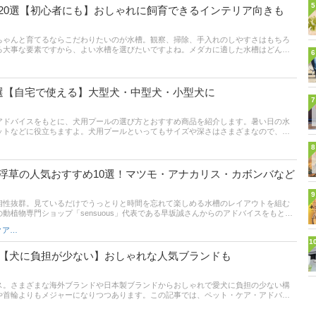
5
20選【初心者にも】おしゃれに飼育できるインテリア向きも
ちゃんと育てるならこだわりたいのが水槽。観察、掃除、手入れのしやすさはもちろ
る大事な要素ですから、よい水槽を選びたいですよね。メダカに適した水槽はどんな
6
がよいのか、迷ってしまう人も多いのではないでしょうか。この記事では、アクアリ
の早坂誠さんのアドバイスをもとに、メダカ用水槽の選び方とおすすめ商品をご紹介。イ
槽から初心者でも始められるものまでピックアップしています。比較一覧表、通販サ
ので、口コミや評判もチェックしてみてください。
選【自宅で使える】大型犬・中型犬・小型犬に
7
アドバイスをもとに、犬用プールの選び方とおすすめ商品を紹介します。暑い日の水
ットなどに役立ちますよ。犬用プールといってもサイズや深さはさまざまなので、愛
が大切。また、空気入れ不要のプールや、折りたたみ式プールなどもあるので、利用
8
半には、比較一覧表や通販サイトの最新人気ランキングもあるので、売れ筋や口コミ
い。
浮草の人気おすすめ10選！マツモ・アナカリス・カボンバなど
9
相性抜群。見ているだけでうっとりと時間を忘れて楽しめる水槽のレイアウトを組む
動植物専門ショップ「sensuous」代表である早坂誠さんからのアドバイスをもと
とおすすめ商品をご紹介。さらに金魚が食べる・食べない水草についても解説してい
魚・熱帯魚・アクアリウム
え方や枯れてしまう・抜けてしまう時の対処方法、通販サイトの人気売れ筋ランキン
1
ックして金魚にあう水草や浮草をを見つけてください。
選【犬に負担が少ない】おしゃれな人気ブランドも
ス。さまざまな海外ブランドや日本製ブランドからおしゃれで愛犬に負担の少ない構
や首輪よりもメジャーになりつつあります。この記事では、ペット・ケア・アドバイ
ある土井 晴人さんへの取材をもとに、犬用ハーネスの選び方と市販のおすすめ商品を
中型犬、大型犬など愛犬の体格や性格に合わせて抜けにくいハーネスをえらびましょ