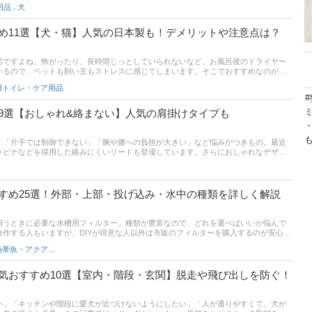
ね。この記事では、人気のドーナツ型や軽量素材など、ふくふく動物病院・院長の平
,
用品
犬
ベスカラーの選び方とおすすめ商品を紹介！ 後半にはAmazonや楽天市場など通販サ
情報もあるので、きっとあなたの愛犬にピッタリの商品が見つかります。
め11選【犬・猫】人気の日本製も！デメリットや注意点は？
労ですよね。怖がったり、長時間じっとしていられないなど、お風呂後のドライヤー
いるので、ペットも飼い主もストレスに感じてしまいます。そこでおすすめなのがペ
ペットの毛を乾かす時間を短縮して、双方が快適に過ごせるようになるでしょう。こ
用トイレ・ケア用品
のメリットデメリット、選び方＆診断、おすすめ商品などを紹介します。ペットのドラ
#
この記事を参考に検討してみてくださいね。
9選【おしゃれ&絡まない】人気の肩掛けタイプも
」「片手では制御できない」「腕や腰への負担が大きい」など悩みがつきもの。最近
ラビナなどを採用した絡みにくいリードも登場しています。さらにおしゃれなデザイ
ながら愛犬との散歩時間をもっと快適にすることが可能。そこでこの記事では「絡ま
視点から、多頭飼いにおすすめのリード選びと人気商品をご紹介します。
すめ25選！外部・上部・投げ込み・水中の種類を詳しく解説
飼うときに必要な水槽用フィルター。種類が豊富なので、どれを選べばいいか悩んで
作する人もいますが、DIYが得意な人以外は市販のフィルターを購入するのが安心。
ップ「sensuous」代表の早坂 誠さんへの取材をもとに、アクアリウムで使用する水
魚・熱帯魚・アクアリウム
商品をご紹介。アクアリウム初心者の方にもわかりやすく機能や用語の意味も解説し
い。チャート図に基づいたタイプ別診断も試してみてくださいね。通販サイトの人気
でチェックし、使い勝手のよい水槽用フィルターを見つけてくださいね。
気おすすめ10選【室内・階段・玄関】脱走や飛び出しを防ぐ！
い」「キッチンや階段に愛犬が近づけないようにしたい」「人が通りやすくて、犬が