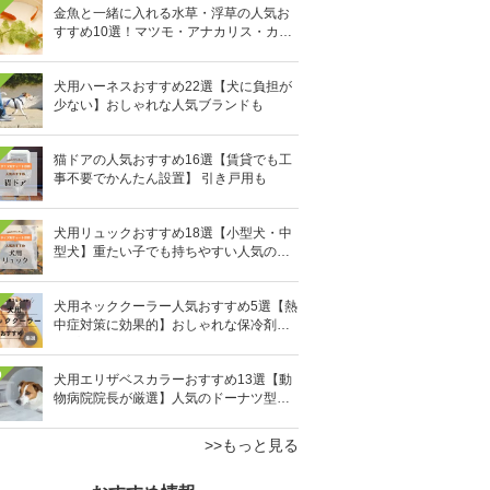
金魚と一緒に入れる水草・浮草の人気お
すすめ10選！マツモ・アナカリス・カボ
ンバなど
犬用ハーネスおすすめ22選【犬に負担が
少ない】おしゃれな人気ブランドも
猫ドアの人気おすすめ16選【賃貸でも工
事不要でかんたん設置】 引き戸用も
犬用リュックおすすめ18選【小型犬・中
型犬】重たい子でも持ちやすい人気のキ
ャリーバッグ！
犬用ネッククーラー人気おすすめ5選【熱
中症対策に効果的】おしゃれな保冷剤タ
イプも
0
犬用エリザベスカラーおすすめ13選【動
物病院院長が厳選】人気のドーナツ型や
軽量素材も
>>もっと見る