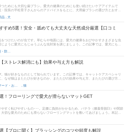
保つためにも大切な歯ブラシ。愛犬の健康のためにも使い続けたいケアアイテムで
院・院長の平松育子さんからのアドバイスをもとに、犬用歯ブラシの選び方とおすす
やすい指サックやシートタイプも厳選しました。また、記事後半では各通販サイトの
,
用品
犬
筋や口コミをチェックして使いやすい犬用歯ブラシを見つけてくださいね。
すすめ5選！安全・舐めても大丈夫な天然成分厳選【口コミ
気をつけたいのが虫です。草むらや地面には、愛犬の健康をおびやかすさまざまな虫
同じように愛犬にもじゅうぶんな虫対策を講じましょう。この記事では、愛犬にも虫
選び方のポイント、成分にこだわったおすすめの虫除けスプレーを厳選してご紹介し
虫除け・殺虫剤・防虫剤
ランキングも掲載しています。ぴったりな虫除けスプレーを見つけたい方は、ぜひ最
選【ストレス解消にも】効果や与え方も解説
び。猫が好きなものとして知られています。この記事では、キャットケアスペシャリ
に、なぜ猫はまたたびが好きなのか、またたびの効果や与え方、またたびの選び方や
zonなど通販サイトの人気ランキングもあるので、売れ筋や口コミをチェックしてみて
,
キャットフード・おやつ
猫
4選！フローリングで愛犬が滑らないマットGET
やすく転びやすいもの･･･。足腰に負担がかかるため、パテラ（膝蓋骨脱臼）や関節
。大切な愛犬のためにも滑らないフローリングマットを敷いてあげましょう。本記事
綾子さんに取材のもと、犬がすべりにくいフローリングマットの選び方とおすすめご
でも使いやすい滑り止めつきのものなどをピックアップしています。また、記事後半で
グも掲載。口コミや売れ筋をチェックして愛犬も飼い主さんも過ごしやすいワンちゃ
い。
9選【プロに聞く】ブラッシングのコツや頻度も解説