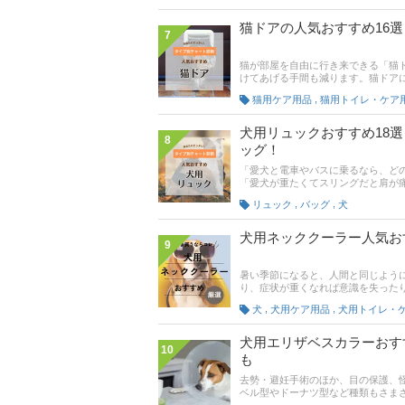
う。記事後半には、ハーネスの着け
商品を見つけてくださいね。
猫ドアの人気おすすめ16
7
猫が部屋を自由に行き来できる「猫
けてあげる手間も減ります。猫ドア
まな種類が販売されています。どれ
,
猫用ケア用品
猫用トイレ・ケア
アの選び方とおすすめ商品を紹介。
た。猫の通りやすい大きさがわかる
また、せっかく猫ドアを設置したの
犬用リュックおすすめ18
8
一覧表、通販サイトの売れ筋人気ラ
ッグ！
「愛犬と電車やバスに乗るなら、どの
「愛犬が重たくてスリングだと肩が
るリュックタイプのキャリーバッグ
,
,
リュック
バッグ
犬
犬にぴったりな犬用リュックがわか
ん、災害時も安心なゲージタイプ、
は、通販サイトの最新人気ランキン
犬用ネッククーラー人気お
9
ュックをみつけてくださいね。
暑い季節になると、人間と同じよう
り、症状が重くなれば意識を失った
適切な対策を立てることが必要です
,
,
犬
犬用ケア用品
犬用トイレ・
すすめの犬用のネッククーラーをご
犬用エリザベスカラーおす
10
も
去勢・避妊手術のほか、目の保護、
ベル型やドーナツ型など種類もさま