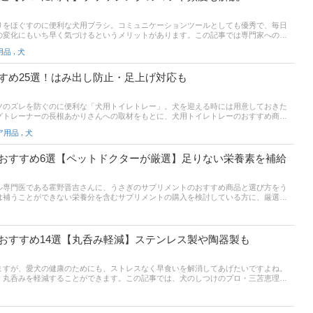
りをほぐすのに便利な犬用ブラシ。コミュニケーションツールとしても優秀で、毎日
の変化にもいち早く気づけるというメリットがあります。この記事では専門家への取
ブラシの種類別におすすめ商品をご紹介！長毛や短毛、くるくる毛など愛犬の毛のタ
,
用品
犬
ろん、皮膚への刺激やお手入れのしやすさなどにも着目して選びましょう。くわえ
人気ランキングや上手なブラッシングのコツなども紹介しています。飼い主のみなさ
シを見つけてくださいね。
すめ25選！はみ出し防止・足上げ対応も
ツのズレを防ぐのに便利な「犬用トイレトレー」。犬を迎える時には用意しておきた
グトレーナーの長根あかりさんへの取材をもとに、犬用トイレトレーのおすすめ商品
ているトイレトレーはもちろん、シニア犬でも使いやすいバリアフリータイプまでセ
,
ア用品
犬
には通販サイトの最新人気ランキングも掲載。最後までチェックして愛犬と飼い主さ
ける参考にしてください。
おすすめ6選【ペットドクターが厳選】足りない栄養素を補給
ル専門医である霍野晋吉さんに、うさぎのサプリメントのおすすめ商品と選び方をう
は補うことができない栄養分を含むサプリメントの購入を検討している方に、厳選し
サプリメントはなぜ必要なのかという点についても解説していただいています。大切
が教える選び方のポイントを参考にしながら、ぴったりのサプリメントをみつけまし
おすすめ14選【丸呑み軽減】ステンレス製や陶器製も
ますが、愛犬の健康のためにも、ストレスなく早食いを解消してあげたいですよね。
、丸呑みを軽減することができます。この記事では、犬のしつけのプロ・三苫恵理子
食い防止食器の選び方とおすすめ商品をご紹介。早食い防止皿やフードボウルなどを
より効果的に早食いを防止する方法も解説！記事後半には、比較一覧表、通販サイト
、口コミや評判もチェックしてみてください。