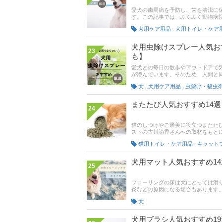
愛犬の歯周病を予防し、歯を清潔に
す。この記事では、ふくふく動物病
め商品をご紹介！嫌がる犬にも使い
,
犬用ケア用品
犬用トイレ・ケア
人気ランキングリンクも掲載。売れ
犬用虫除けスプレー人気お
23
も】
愛犬との毎日の散歩やアウトドアで
が潜んでいます。そのため、人間と
除け対策が必要な理由や失敗しない
,
,
犬
犬用ケア用品
ます。後半には、通販サイトの人気
後までチェックしてください。
またたび人気おすすめ14
24
猫のしつけやご褒美に役立つまたた
ストの古川諭香さんへの取材をもと
おすすめ商品をご紹介します。Ama
,
猫用トイレ・ケア用品
ください。
犬用マット人気おすすめ1
25
フローリングの床は犬にとっては滑り
炎などの原因になる場合もあります
では、ペット専門エディターの井手
犬
紹介！ ジョイントタイプや、賃貸
は人気通販サイトの売れ筋ランキン
ん用マットを探す参考にしてくださ
犬用ブラシ人気おすすめ1