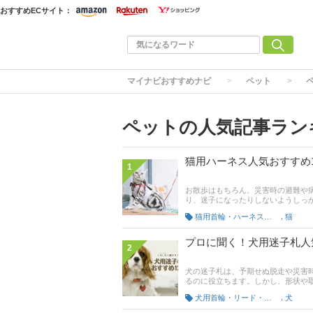
おすすめECサイト：
マイナビおすすめナビ
ペット
ペットの人気記事ラン
猫用ハーネス人気おすすめ
1
お散歩はもちろん、災害時の避難や
り、迷子になったりしないようしっ
長である平松育子さんへの取材をも
,
猫用首輪・ハーネス・キャリー
猫
オシ商品も紹介していきます。人気
トしました。記事後半には、通販サ
る猫用ハーネスを見つけてください
プロに聞く！犬用迷子札人
2
犬の迷子札は、予期せぬ脱走や災害
るのに役立ちます。しかし、形状や
では、犬の心理栄養カウンセラーで
,
犬用首輪・リード・ハーネス
犬
教えていただきました。ぜひこの記