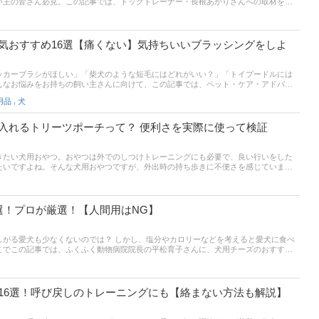
い主の皆さん必見。この記事では、ドッグトレーナー・長根あかりさんへの取材をも
用ゲートがわかる選び方診断と、おすすめ商品をご紹介！ 壁を傷つけない置くだけタ
タイプ、飛びついても安心なネジ固定タイプなど、優秀な商品を厳選しています。ま
人気ランキングも掲載中！ 売れ筋や口コミもチェックして、愛犬との快適な生活がお
トしてください。
気おすすめ16選【痛くない】気持ちいいブラッシングをしよ
ッカーブラシがほしい」「柴犬のような短毛にはどれがいい？」「トイプードルには
んなお悩みをお持ちの飼い主さんに向けて、この記事では、ペット・ケア・アドバイ
に、愛犬にあうスリッカーブラシの選び方診断と人気おすすめ商品をご紹介！ 愛犬が
,
用品
犬
ブラシから、毛のタイプに合わせたおすすめ商品までセレクトしています。また、記
ランキングも掲載中。愛犬が気持ちよくブラッシングできるスリッカーブラシを手に
ップも楽しんでくださいね！
入れるトリーツポーチって？ 便利さを実際に使って検証
きたい犬用おやつ。おやつは外でのしつけトレーニングにも必要で、良い行いをした
たいですよね。そんな犬用おやつですが、外出時の持ち歩きに不便さを感じていませ
と持ち歩いたりしている方も多いようです。しかし、一度「トリーツポーチ」を使え
くはず！この記事では、14歳と0歳ポメラニアンの飼い主で犬好き編集部員が、
ミ）』のトリーツポーチを実際に使ってみて、良かった点・悪かった点を正直にレビューして
選！プロが厳選！【人間用はNG】
しがる愛犬も少なくないのでは？ しかし、塩分やカロリーなどを考えると愛犬に食べ
こでこの記事では、ふくふく動物病院院長の平松育子さんに、犬用チーズのおすすめ
間用のチーズを愛犬に食べさせてもよいかわからない方や、チーズ好きの愛犬におす
考にしてください。記事後半には、通販サイトの人気売れ筋ランキングも。 ぜひ最後
与えられるチーズを見つける参考にしてください。
16選！呼び戻しのトレーニングにも【絡まない方法も解説】