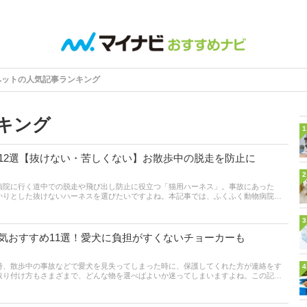
ペットの人気記事ランキング
キング
1
12選【抜けない・苦しくない】お散歩中の脱走を防止に
2
病院に行く道中での脱走や飛び出し防止に役立つ「猫用ハーネス」。事故にあった
かりとした抜けないハーネスを選びたいですよね。本記事では、ふくふく動物病院院
とに、猫用ハーネスの選び方とおすすめ商品をご紹介します。ユーザーが選んだイチ
で外れにくいダブルロックや、おしゃれなベストタイプなどさまざまな商品をセレク
3
イトの人気売れ筋ランキングも。 ぜひ最後までチェックして、安心してお出かけでき
ね。
気おすすめ11選！愛犬に負担がすくないチョーカーも
時、散歩中の事故などで愛犬を見失ってしまった時に、保護してくれた方が連絡をす
4
取り付け方もさまざまで、どんな物を選べばよいか迷ってしまいますよね。この記事
、犬のしつけにも詳しい三苫恵理子さんに、犬用の迷子札の選び方とおすすめ商品を
事を参考にして、お気に入りの迷子札を見つけてみてください。