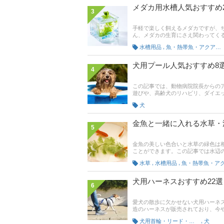
メダカ用水槽人気おすすめ
3
手軽で楽しく飼えるメダカですが、
ん、メダカの生育にさえ関わってく
種類のものか、大きさはどれぐらい
,
水槽用品
魚・熱帯魚・アクアリウム
ウム専門店「SENSUOUS」代表
ンテリアに合うおしゃれなメダカ水
イトの売れ筋人気ランキングもある
犬用プール人気おすすめ8
4
この記事では、動物病院院長からの
遊びや、高齢犬のリハビリ、ダイエ
犬の大きさに合った商品を選ぶこと
犬
しやすいものを見つけましょう。後
とあわせてチェックしてみてくださ
金魚と一緒に入れる水草・
5
金魚の美しい色合いと水草の緑色は
ことができます。この記事では水辺の
に、金魚に合う水草・浮草の選び方
,
,
水草
水槽用品
ます。また、記事後半には水草の植
グなども掲載。 ぜひ最後までチェ
犬用ハーネスおすすめ22
6
愛犬の散歩に欠かせない犬用ハーネ
造のハーネスが販売されており、今
ザー兼ドッグライフカウンセラーで
,
犬用首輪・リード・ハーネス
犬
ご紹介します。超小型犬、小型犬、