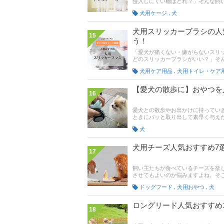
侵入しにくい柵はどれ？」そんな飼
とに、あなたと愛犬にぴったりな犬
,
犬用ケージ
犬
イプや簡単に設置できる突っ張り棒
た、記事後半では通販サイトの最新
くれる犬用ゲート・フェンスをゲッ
犬用スリッカーブラシの人
15
う！
「愛犬が痛くない・嫌がらないスリ
どのスリッカーブラシがいい？」そ
ザーの土井晴人さんへの取材をもと
,
犬用ケア用品
犬用トイレ・ケア
痛くならないように工夫が施された
事後半には各通販サイトの最新人気
入れて、毛並みを整えつつスキンシ
【愛犬の散歩に】おやつを
16
愛犬との散歩やお出かけに持ってい
ときにパッと取り出して素早く与え
んか？ ポケットに入れたり、袋ご
犬
ば、その使い勝手のよさと便利さに驚
Amazonで人気の『Umi.（ウ
いきます！
犬用チーズ人気おすすめ7
17
飼い主たちが食べているチーズを欲
させてもよいのか悩みますよね。そ
と選び方を教えてもらいました。人
,
,
ドッグフード
犬用おやつ
犬
すめがないか探している方はぜひ参
までチェックして、愛犬に安心して
ロングリード人気おすすめ
18