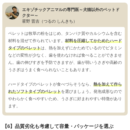
エキゾチックアニマルの専門医～犬猫以外のペットド
クター～
霍野 晋吉（つるの しんきち）
ペレットは牧草の粉をはじめ、タンパク質やカルシウムを含む
材料を混ぜて作られています。
材料を圧縮してかためたハード
タイプのペレット
は、熱を加えずにかためているのでビタミン
などの変性が少なく、歯を使わなければ食べることができませ
ん。歯の伸びすぎを予防できますが、歯が弱いうさぎや高齢の
うさぎはうまく食べられないこともあります。
ハードタイプのペレットが食べづらそうなら、
熱を加えて作ら
れたソフトタイプのペレット
を選びましょう。発泡成形なので
やわらかく食べやすいため、うさぎに好まれやすい特徴があり
ます。
【6】品質劣化も考慮して容量・パッケージを選ぶ