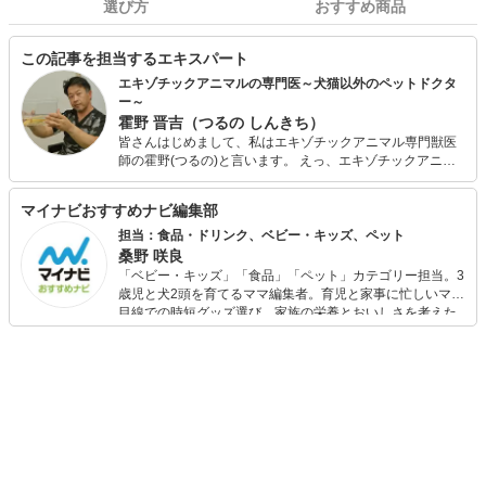
選び方
おすすめ商品
この記事を担当するエキスパート
エキゾチックアニマルの専門医～犬猫以外のペットドクタ
ー～
霍野 晋吉（つるの しんきち）
皆さんはじめまして、私はエキゾチックアニマル専門獣医
師の霍野(つるの)と言います。 えっ、エキゾチックアニマ
ルって言葉知りませんか？ウサギやハムスター、インコや
カメなどの犬猫以外のペットを指します。 23年前に日本初
マイナビおすすめナビ編集部
の専門病院である『エキゾチックペットクリニック』を開
業しました。症例数は月に400件を超えているベテラン獣
担当：食品・ドリンク、ベビー・キッズ、ペット
医師です。他にもエキゾチックアニマルのセミナーも企画
桑野 咲良
し、沢山の医療や飼育の書籍を執筆しています。 もっとエ
「ベビー・キッズ」「食品」「ペット」カテゴリー担当。3
キゾチックアニマルの情報を知りたい方は、【Dr.ツルのエ
歳児と犬2頭を育てるママ編集者。育児と家事に忙しいママ
キゾチックアニマル情報室】をご覧になってください。専
目線での時短グッズ選び、家族の栄養とおいしさを考えた
門獣医師によるサイトですので、他にはない病気の記事も
食品選び、束の間のリラックスタイムを楽しむためのスイ
多く、とても役にたつこと間違いなしです。 ウサギの専門
ーツ選びに自信あり。鋭い目線で商品を見極め、少しでも
家による【一般社団法人日本コンパニオンラビット協会】
日々の生活が豊かになるものを紹介します。
の理事長としても、2020年10月から活動をします。こちら
も、ウサギ好きな方は必見ですよ。ウサギの検定を受けて
みませんか？ エキゾチックアニマルに関することは勿論の
こと、ご縁を感じた方がいましたら、いつでもお声かけて
ください。