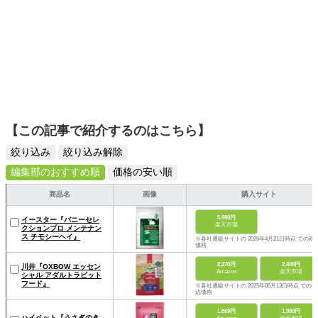
【この記事で紹介するのはこちら】
絞り込み
絞り込み解除
編集部のおすすめ順
価格の安い順
商品名
画像
購入サイト
5,980円
イースター『バニーセレ
楽天市場
クションプロ メンテナン
ス チモシーヘイ』
※各社通販サイトの 2026年4月21日時点 での税
価格
2,270円
2,409円
川井『OXBOW エッセン
Amazon
楽天市場
シャル アダルトラビット
フード』
※各社通販サイトの 2025年05月13日時点 での税
込価格
1,869円
1,980円
ハイペット『うさぎのき