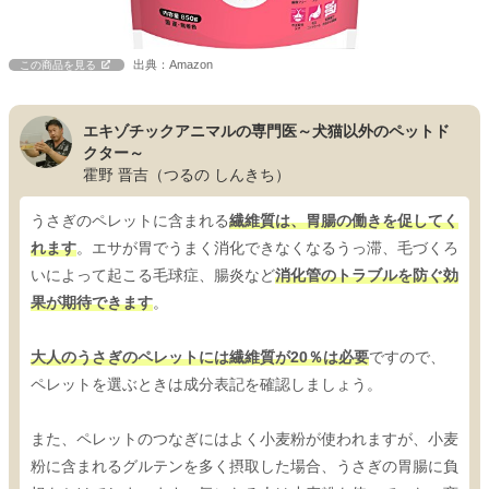
出典：Amazon
この商品を見る
エキゾチックアニマルの専門医～犬猫以外のペットド
クター～
霍野 晋吉（つるの しんきち）
うさぎのペレットに含まれる
繊維質は、胃腸の働きを促してく
れます
。エサが胃でうまく消化できなくなるうっ滞、毛づくろ
いによって起こる毛球症、腸炎など
消化管のトラブルを防ぐ効
果が期待できます
。
大人のうさぎのペレットには繊維質が20％は必要
ですので、
ペレットを選ぶときは成分表記を確認しましょう。
また、ペレットのつなぎにはよく小麦粉が使われますが、小麦
粉に含まれるグルテンを多く摂取した場合、うさぎの胃腸に負