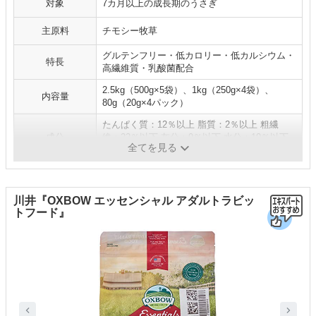
対象
7カ月以上の成長期のうさぎ
主原料
チモシー牧草
グルテンフリー・低カロリー・低カルシウム・
特長
高繊維質・乳酸菌配合
2.5kg（500g×5袋）、1kg（250g×4袋）、
内容量
80g（20g×4パック）
たんぱく質：12％以上 脂質：2％以上 粗繊
成分
維：22％以下 灰分：9％以下 水分：10％以下
全てを見る
カルシウム：0.6%以上ほか
川井『OXBOW エッセンシャル アダルトラビッ
トフード』