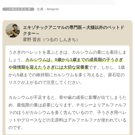
出典：Amazon
この商品を見る
エキゾチックアニマルの専門医～犬猫以外のペットド
クター～
霍野 晋吉（つるの しんきち）
うさぎのペレットを選ぶときは、カルシウムの量にも着目しま
しょう。
カルシウムは、0歳から1歳までの成長期の子うさぎ
や発情期を迎えたうさぎには大切な栄養素
です。しかし、1歳
から5歳までの維持期にカルシウムを多く与えると、尿石症の
リスクが上がるので注意してください。
カルシウムが不足すると、骨や歯の成長に影響が出てしまうた
め、最低限の量は必要になります。チモシーよりアルファルフ
ァのほうがカルシウムを多く含んでいるので、子うさぎ用ペレ
ットやグロースなどの主原料はアルファルファが使われている
のです。