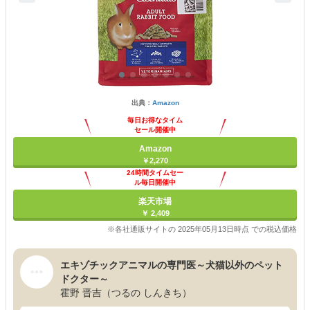
出典：
Amazon
毎日お得なタイム
セール開催中
Amazon
￥2,270
24時間タイムセー
ル毎日開催中
楽天市場
￥ 2,409
※各社通販サイトの 2025年05月13日時点 での税込価格
エキゾチックアニマルの専門医～犬猫以外のペット
ドクター～
霍野 晋吉（つるの しんきち）