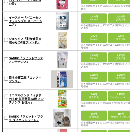
Amazon
楽天市場
わみ』
※各社通販サイトの 2025年5月14日時点 での税
価格
1,418円
2,404円
イースター『バニーセレ
Amazon
楽天市場
クションプロ スーパーシ
ニア』
※各社通販サイトの 2025年05月13日時点 での税
込価格
775円
778円
ジェックス『彩食健美 5
Amazon
楽天市場
歳からの7種ブレンド』
※各社通販サイトの 2025年05月13日時点 での税
込価格
2,216円
2,235円
SANKO『ラビットプラス
Amazon
楽天市場
メンテナンス』
※各社通販サイトの 2025年05月13日時点 での税
込価格
1,920円
1,240円
日本全薬工業『コンフィ
Amazon
楽天市場
デンス』
※各社通販サイトの 2025年05月13日時点 での税
込価格
848円
1,168円
ミニマルランド『うさぎ
楽天市場
Yahoo!ショッピング
の主食 毎日野菜14種 メン
テナンス お徳用』
※各社通販サイトの 2026年4月21日時点 での税
価格
968円
680円
SANKO『ラビット・プラ
楽天市場
Yahoo!ショッピング
ス ダイエットライト』
※各社通販サイトの 2025年05月13日時点 での税
込価格