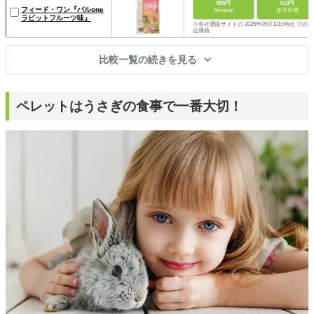
805円
510円
フィード・ワン『パルone
Amazon
楽天市場
ラビットフルーツ味』
※各社通販サイトの 2025年05月13日時点 での税
込価格
比較一覧の続きを見る
ペレットはうさぎの食事で一番大切！