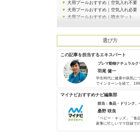
▼
犬用プールおすすめ｜空気入れ不要
▼
犬用プールおすすめ｜空気入れ必要
▼
犬用プールおすすめ｜噴水マット
選び方
この記事を担当するエキスパート
プレマ動物ナチュラルク
羽尾 健一
学生時代に健康や病気に
でインターンを経て、19
要に応じて西洋医学も取り
横浜に移転し「プレマ動
マイナビおすすめナビ編集部
方、医療レベルで高品質
担当：食品・ドリンク、
気になってからではなく、
2009年には妻の栄養士
桑野 咲良
を発刊。（理恵子先生は
「ベビー・キッズ」「食
るアニマル・コミュニケ
家事に忙しいママ目線で
ンセラーでもある。）20
ックスタイムを楽しむた
「Trinity」の出版
活が豊かになるものを紹
う。2016年にも理恵子