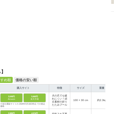
たい」「ペットの気持ちを考えてケアをしてあげたい」といった、ご家族様
考慮した形で、体の治療や心のケアのサポートを行っている。
ら】
すすめ順
価格の安い順
購入サイト
特徴
サイズ
重量
犬の爪でも破
3,049円
5,660円
れにくい！頑
Amazon
楽天市場
100 × 30 cm
約2.3kg
丈素材の折り
※各社通販サイトの 2026年5月18日時点 での税込
たたみプール
価格
3,989円
4,574円
空気入れ不要