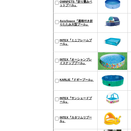
OWNPETS『折り畳みペ
ットプール』
AxisSpace『屋根付き折
りたたみ大型プール』
INTEX『ミニフレームプ
ール』
INTEX『オーシャンプレ
イスナッププール』
KARLIE『ドギープール』
INTEX『サンシェードプ
ール』
INTEX『カタツムリプー
ル』