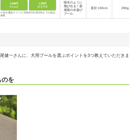
噴水のように
1,899円
1,780円
飛び出る！新
Amazon
楽天市場
直径 100cm
280g
感覚の水遊び
※各社通販サイトの 2026年5月18日時点 での税込
プール
価格
尾健一さんに、犬用プールを選ぶポイントを3つ教えていただきま
ものを