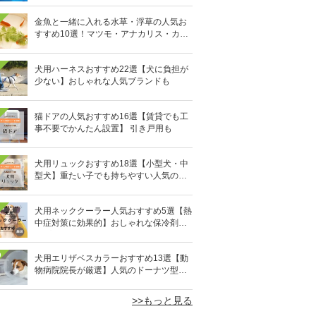
金魚と一緒に入れる水草・浮草の人気お
すすめ10選！マツモ・アナカリス・カボ
ンバなど
犬用ハーネスおすすめ22選【犬に負担が
少ない】おしゃれな人気ブランドも
猫ドアの人気おすすめ16選【賃貸でも工
事不要でかんたん設置】 引き戸用も
犬用リュックおすすめ18選【小型犬・中
型犬】重たい子でも持ちやすい人気のキ
ャリーバッグ！
犬用ネッククーラー人気おすすめ5選【熱
中症対策に効果的】おしゃれな保冷剤タ
イプも
0
犬用エリザベスカラーおすすめ13選【動
物病院院長が厳選】人気のドーナツ型や
軽量素材も
>>もっと見る