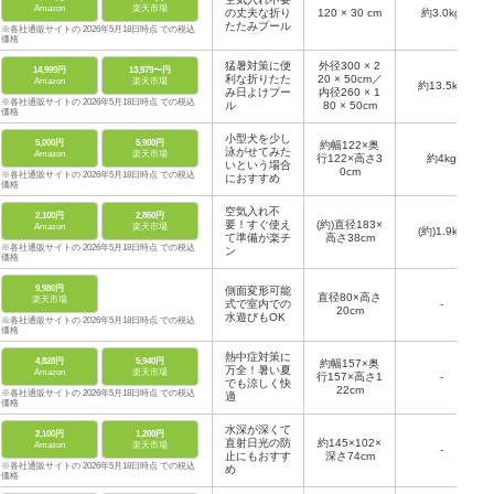
Amazon
楽天市場
の丈夫な折り
120 × 30 cm
約3.0kg
たたみプール
※各社通販サイトの 2026年5月18日時点 での税込
価格
猛暑対策に便
外径300 × 2
14,999円
13,979〜円
利な折りたた
20 × 50cm／
Amazon
楽天市場
約13.5kg
み日よけプー
内径260 × 1
※各社通販サイトの 2026年5月18日時点 での税込
ル
80 × 50cm
価格
小型犬を少し
5,000円
5,900円
約幅122×奥
泳がせてみた
Amazon
楽天市場
行122×高さ3
約4kg
いという場合
0cm
※各社通販サイトの 2026年5月18日時点 での税込
におすすめ
価格
空気入れ不
2,100円
2,860円
要！すぐ使え
(約)直径183×
Amazon
楽天市場
(約)1.9kg
て準備が楽チ
高さ38cm
※各社通販サイトの 2026年5月18日時点 での税込
ン
価格
9,980円
側面変形可能
直径80×高さ
楽天市場
式で室内での
-
20cm
水遊びもOK
※各社通販サイトの 2026年5月18日時点 での税込
価格
熱中症対策に
4,828円
5,940円
約幅157×奥
万全！暑い夏
Amazon
楽天市場
行157×高さ1
-
でも涼しく快
22cm
※各社通販サイトの 2026年5月18日時点 での税込
適
価格
水深が深くて
2,100円
1,200円
直射日光の防
約145×102×
Amazon
楽天市場
-
止にもおすす
深さ74cm
※各社通販サイトの 2026年5月18日時点 での税込
め
価格