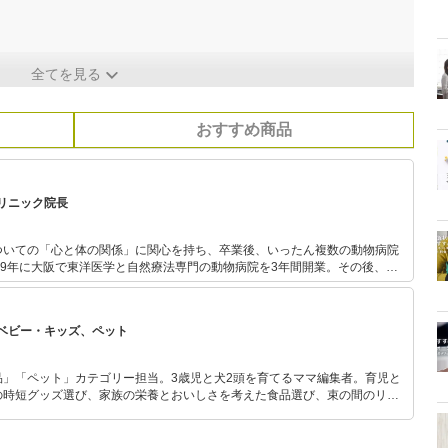
全てを見る
おすすめ商品
リニック院長
ついての「心と体の関係」に関心を持ち、卒業後、いったん複数の動物病院
99年に大阪で東洋医学と自然療法専門の動物病院を3年間開業。その後、必
入れつつ、ベースにあった「心と体の関係」をより重視した形で2004年に
物ナチュラルクリニック」を開業。ホメオパシー、ホモトキシコロジー、漢
なハーブやサプリメント等も取り入れた治療やケアを行っている。また、病
ベビー・キッズ、ペット
病気になりにくい体を作るために食事指導にも力を入れており、2008年、
で、ペット栄養管理士でもある理恵子先生と共著で犬猫のための手作り食の本
、手作り食の提案以外にも、メインとして、メンタルケアを主に担当してい
品」「ペット」カテゴリー担当。3歳児と犬2頭を育てるママ編集者。育児と
ーションやメンタルヒーリング・ケアを行う、ペット・メンタルケア・カウ
の時短グッズ選び、家族の栄養とおいしさを考えた食品選び、束の間のリラ
09年、2010年には毎年東京・大阪で開催されている、ヒーリング雑誌
めのスイーツ選びに自信あり。鋭い目線で商品を見極め、少しでも日々の生
元「株式会社 エルアウラ」主催の「癒しフェア」にブース出展し、健康相談を行
介します。
先生と共に、同イベントで講演会を行う。現在も、「できるだけ動物の心身に