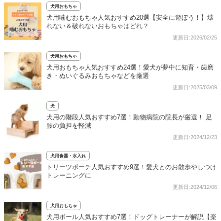
犬用おもちゃ
犬用噛むおもちゃ人気おすすめ20選【安全に遊ぼう！】壊
れない＆破れないおもちゃはどれ？
更新日:2026/02/25
犬用おもちゃ
犬用おもちゃ人気おすすめ24選！愛犬が夢中に知育・歯磨
き・ぬいぐるみおもちゃなどを厳選
更新日:2025/03/09
犬
犬用の階段人気おすすめ7選！動物病院の院長が厳選！ 足
腰の負担を軽減
更新日:2024/12/23
犬用食器・水入れ
トリーツポーチ人気おすすめ9選！愛犬とのお散歩やしつけ
トレーニングに
更新日:2024/12/06
犬用おもちゃ
犬用ボール人気おすすめ7選！ドッグトレーナーが解説【楽