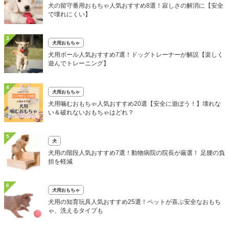
犬の留守番用おもちゃ人気おすすめ8選！寂しさの解消に【安全
で壊れにくい】
3
犬用おもちゃ
犬用ボール人気おすすめ7選！ドッグトレーナーが解説【楽しく
遊んでトレーニング】
4
犬用おもちゃ
犬用噛むおもちゃ人気おすすめ20選【安全に遊ぼう！】壊れな
い＆破れないおもちゃはどれ？
5
犬
犬用の階段人気おすすめ7選！動物病院の院長が厳選！ 足腰の負
担を軽減
6
犬用おもちゃ
犬用の知育玩具人気おすすめ25選！ペットが喜ぶ安全なおもち
ゃ、洗えるタイプも