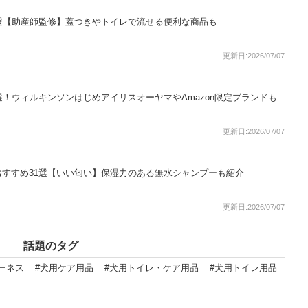
選【助産師監修】蓋つきやトイレで流せる便利な商品も
更新日:2026/07/07
選！ウィルキンソンはじめアイリスオーヤマやAmazon限定ブランドも
更新日:2026/07/07
すすめ31選【いい匂い】保湿力のある無水シャンプーも紹介
更新日:2026/07/07
話題のタグ
ーネス
#犬用ケア用品
#犬用トイレ・ケア用品
#犬用トイレ用品