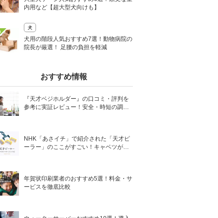
内用など【超大型犬向けも】
犬
0
犬用の階段人気おすすめ7選！動物病院の
院長が厳選！ 足腰の負担を軽減
おすすめ情報
『天才ベジホルダー』の口コミ・評判を
参考に実証レビュー！安全・時短の調理
サポートアイテム！
NHK「あさイチ」で紹介された「天才ピ
ーラー」のここがすごい！キャベツがほ
わほわ4枚刃ピーラーの魅力に迫る！
年賀状印刷業者のおすすめ5選！料金・サ
ービスを徹底比較