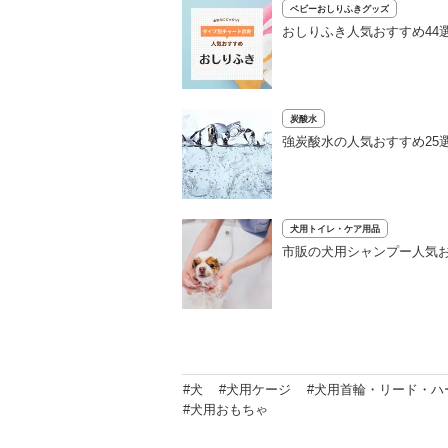
ベビーおしりふきグッズ
おしりふき人気おすすめ44
炭酸水
強炭酸水の人気おすすめ25
犬用トイレ・ケア用品
市販の犬用シャンプー人気お
#犬
#犬用ケージ
#犬用首輪・リード・ハ
#犬用おもちゃ