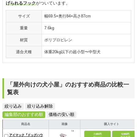
げられるフック
がついています。
サイズ
幅69.5×奥行84×高さ87cm
重量
7.6kg
材質
ポリプロピレン
適合犬種
体重20kg以下の超小型〜中型犬
「屋外向けの犬小屋」のおすすめ商品の比較一
覧表
絞り込み
絞り込み解除
編集部のおすすめ順
価格の安い順
商品名
画像
購入サイト
7,980円
9,990円
アイマック『ドッグハウ