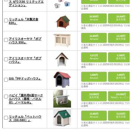
Amazon
楽天市場
ス ゼウス50 リミテッドエ
ディション』
※各社通販サイトの 2025年08月19日時点 での税
込価格
26,900円
24,444円
リッチェル『木製犬舎
Amazon
楽天市場
830』
※各社通販サイトの 2025年8月25日時点 での税
価格
15,400円
14,140円
アイリスオーヤマ『ボブ
Amazon
楽天市場
ハウス 950』
※各社通販サイトの 2025年08月19日時点 での税
込価格
9,071円
9,786円
アイリスオーヤマ『ボブ
Amazon
楽天市場
ハウス』
※各社通販サイトの 2025年8月25日時点 での税
価格
5,880円
5,480円
Amazon
楽天市場
SIS『PPドッグハウス』
※各社通販サイトの 2025年08月19日時点 での税
込価格
134,880円
134,880円
ペピイ『屋外用6面サーク
楽天市場
Yahoo!ショッピング
ルハウス（屋根・パネル
付）ノーマルＭ』
※各社通販サイトの 2025年08月19日時点 での税
込価格
15,982円
15,533円
リッチェル『ペットハウ
Amazon
楽天市場
ス（DX-580）』
※各社通販サイトの 2025年08月19日時点 での税
込価格