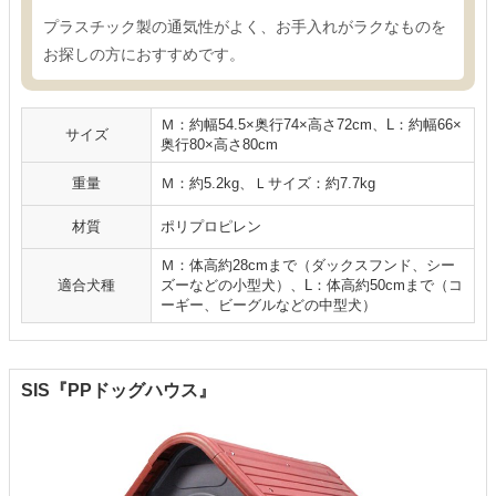
プラスチック製の通気性がよく、お手入れがラクなものを
お探しの方におすすめです。
Ｍ：約幅54.5×奥行74×高さ72cm、L：約幅66×
サイズ
奥行80×高さ80cm
重量
Ｍ：約5.2kg、Ｌサイズ：約7.7kg
材質
ポリプロピレン
Ｍ：体高約28cmまで（ダックスフンド、シー
適合犬種
ズーなどの小型犬）、L：体高約50cmまで（コ
ーギー、ビーグルなどの中型犬）
SIS『PPドッグハウス』