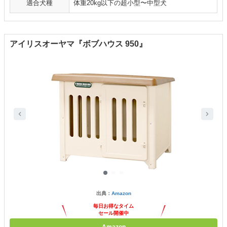
適合犬種
体重20kg以下の超小型〜中型犬
アイリスオーヤマ『ボブハウス 950』
出典：
Amazon
毎日お得なタイム
セール開催中