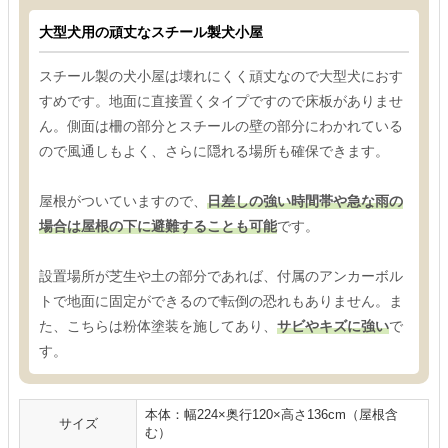
大型犬用の頑丈なスチール製犬小屋
スチール製の犬小屋は壊れにくく頑丈なので大型犬におす
すめです。地面に直接置くタイプですので床板がありませ
ん。側面は柵の部分とスチールの壁の部分にわかれている
ので風通しもよく、さらに隠れる場所も確保できます。
屋根がついていますので、
日差しの強い時間帯や急な雨の
場合は屋根の下に避難することも可能
です。
設置場所が芝生や土の部分であれば、付属のアンカーボル
トで地面に固定ができるので転倒の恐れもありません。ま
た、こちらは粉体塗装を施してあり、
サビやキズに強い
で
す。
本体：幅224×奥行120×高さ136cm（屋根含
サイズ
む）