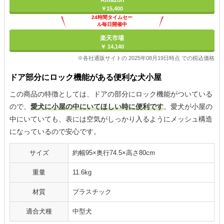
Amazon
￥15,400
24時間タイムセー
ル毎日開催中
楽天市場
￥ 14,140
※各社通販サイトの 2025年08月19日時点 での税込価格
ドア部分にロック機能がある便利な犬小屋
この商品の特徴としては、ドアの部分にロック機能がついている
ので、
愛犬に小屋の中にいてほしい時に便利です
。愛犬が小屋の
中にいていても、表には空気がしっかり入るようにメッシュ構造
になっているので安心です。
サイズ
約幅95×奥行74.5×高さ80cm
重量
11.6kg
材質
プラスチック
適合犬種
中型犬