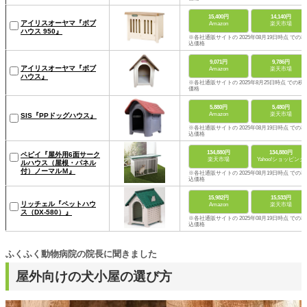
15,400円
14,140円
アイリスオーヤマ『ボブ
Amazon
楽天市場
ハウス 950』
※各社通販サイトの 2025年08月19日時点 での税
込価格
9,071円
9,786円
アイリスオーヤマ『ボブ
Amazon
楽天市場
ハウス』
※各社通販サイトの 2025年8月25日時点 での税
価格
5,880円
5,480円
Amazon
楽天市場
SIS『PPドッグハウス』
※各社通販サイトの 2025年08月19日時点 での税
込価格
134,880円
134,880円
ペピイ『屋外用6面サーク
楽天市場
Yahoo!ショッピング
ルハウス（屋根・パネル
付）ノーマルＭ』
※各社通販サイトの 2025年08月19日時点 での税
込価格
15,982円
15,533円
リッチェル『ペットハウ
Amazon
楽天市場
ス（DX-580）』
※各社通販サイトの 2025年08月19日時点 での税
込価格
ふくふく動物病院の院長に聞きました
屋外向けの犬小屋の選び方