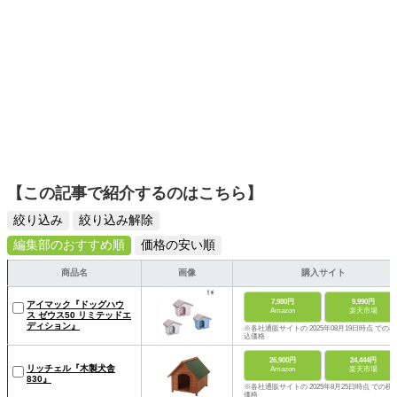
【この記事で紹介するのはこちら】
絞り込み
絞り込み解除
編集部のおすすめ順
価格の安い順
商品名
画像
購入サイト
7,980円
9,990円
アイマック『ドッグハウ
Amazon
楽天市場
ス ゼウス50 リミテッドエ
ディション』
※各社通販サイトの 2025年08月19日時点 での税
込価格
26,900円
24,444円
リッチェル『木製犬舎
Amazon
楽天市場
830』
※各社通販サイトの 2025年8月25日時点 での税
価格