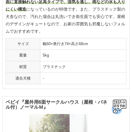
面に直接触れない足高タイプで、湿気を逃し、雨などの水も入り
にくい構造
になっているのが特徴です。また、プラスチック製の
犬舎なので、汚れた場合は丸洗いでき衛生面でも安心です。屋根
のデザインがキュートなので、お家の雰囲気も邪魔しないフォル
ムでおすすめです。
サイズ
幅60×奥行き74×高さ68cm
重量
5kg
材質
プラスチック
適合犬種
-
ペピイ『屋外用6面サークルハウス（屋根・パネ
ル付）ノーマルＭ』