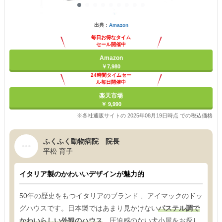
出典：
Amazon
毎日お得なタイム
セール開催中
Amazon
￥7,980
24時間タイムセー
ル毎日開催中
楽天市場
￥ 9,990
※各社通販サイトの 2025年08月19日時点 での税込価格
ふくふく動物病院 院長
平松 育子
イタリア製のかわいいデザインが魅力的
50年の歴史をもつイタリアのブランド 、アイマックのドッ
グハウスです。日本製ではあまり見かけない
パステル調で
かわいらしい外観のハウス
。圧迫感のない犬小屋をお探し