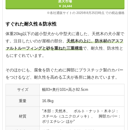
楽天市場
￥ 24,444
※各社通販サイトの 2025年8月25日時点 での税込価格
すぐれた耐久性＆防水性
体重20kg以下の超小型犬から中型犬に適した、天然木の犬小屋で
す。注目したいのが屋根の部分。
天然木の上に、防水材のアスフ
ァルトルーフィングと砂を重ねた三重構造
で、耐久性、防水性と
もにすぐれています。
そのほかにも、腐食を防ぐために脚部にプラスチック製のカバー
をつけるなど、耐久性を高める工夫が各所に施されています。
サイズ
幅83×奥行101×高さ82.5cm
重量
16.8kg
"木部：天然木、 ボルト・ナット・木ネジ：
材質
スチール（ユニクロメッキ）、 脚部カバー：
ポリエチレン ほか"