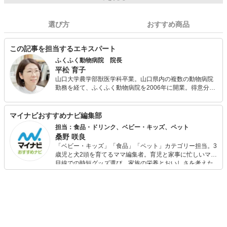
選び方
おすすめ商品
この記事を担当するエキスパート
ふくふく動物病院 院長
平松 育子
山口大学農学部獣医学科卒業。山口県内の複数の動物病院
勤務を経て、ふくふく動物病院を2006年に開業。得意分野
は皮膚病です。2019年4月より皮膚科と内科中心の病院を
目指していきます。飼い主さまのお話をしっかり伺い、飼
い主さまと協力し合いながら治療を進めていくように心が
マイナビおすすめナビ編集部
けています。飼い主さまとペットの笑顔につながる診療を
担当：食品・ドリンク、ベビー・キッズ、ペット
心がけています。
桑野 咲良
「ベビー・キッズ」「食品」「ペット」カテゴリー担当。3
歳児と犬2頭を育てるママ編集者。育児と家事に忙しいママ
目線での時短グッズ選び、家族の栄養とおいしさを考えた
食品選び、束の間のリラックスタイムを楽しむためのスイ
ーツ選びに自信あり。鋭い目線で商品を見極め、少しでも
日々の生活が豊かになるものを紹介します。