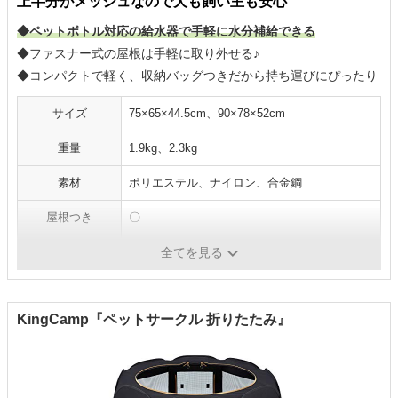
上半分がメッシュなので犬も飼い主も安心
◆ペットボトル対応の給水器で手軽に水分補給できる
◆ファスナー式の屋根は手軽に取り外せる♪
◆コンパクトで軽く、収納バッグつきだから持ち運びにぴったり
サイズ
75×65×44.5cm、90×78×52cm
重量
1.9kg、2.3kg
素材
ポリエステル、ナイロン、合金鋼
屋根つき
〇
給水器対応
〇
全てを見る
KingCamp『ペットサークル 折りたたみ』