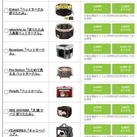
3,880円
5,106円
Enkarl『ペットサークル
Amazon
楽天市場
折りたたみ』
※各社通販サイトの 2025年12月12日時点 での税
込価格
5,680円
5,987円
ottostyle.jp『折りたたみ
Amazon
楽天市場
八角形ペットサークル』
※各社通販サイトの 2025年11月25日時点 での税
込価格
5,580円
5,276〜円
Benebom『ペットサーク
Amazon
楽天市場
ル』
※各社通販サイトの 2025年12月12日時点 での税
込価格
17,800円
17,800〜円
Pet Select『たためて洗
Amazon
楽天市場
える ペットサークル』
※各社通販サイトの 2025年11月25日時点 での税
込価格
4,999円
8,599円
Amazon
楽天市場
Petsfit『ペットケージ』
※各社通販サイトの 2025年12月12日時点 での税
込価格
2,973円
3,497円
IRIS OHYAMA『犬 猫 ケ
Amazon
楽天市場
ージ 折りたたみ』
※各社通販サイトの 2025年12月12日時点 での税
込価格
6,525円
8,483円
FEANDREA『キャリーバ
Amazon
楽天市場
ッグ』
※各社通販サイトの 2025年11月25日時点 での税