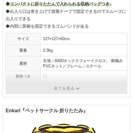
◆コンパクトに折りたたんで入れられる収納バッグつき♪
◆出入り口は巻き上げて脱着テープで固定できるのでスムーズに
出入りできる
◆内部に茶碗を固定できるゴムバンドがある
サイズ
127×127×60cm
重量
2.3kg
生地：600Dオックスフォードクロス、 耐噛み
素材
PVCネット／フレーム：スチール
屋根つき
〇
給水器対応
-
全てを見る
Enkarl『ペットサークル 折りたたみ』