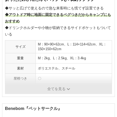
◆サッと広げて使えるので急な来客時にも慌てず設置できる
◆アウトドア時に地面に固定できるペグつきだからキャンプにも
おすすめ
◆ドリンクホルダーや小物が収納できるサイドポケットもついて
いる
M：90×90×62cm、L：114×114×62cm、XL：
サイズ
150×150×62cm
重量
M：2kg、L：2.5kg、XL：3.4kg
素材
ポリエステル、スチール
屋根つき
〇
給水器対応
-
全てを見る
Benebom『ペットサークル』