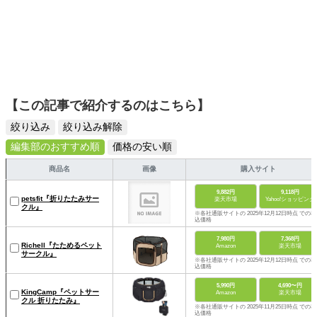
【この記事で紹介するのはこちら】
絞り込み
絞り込み解除
編集部のおすすめ順
価格の安い順
商品名
画像
購入サイト
9,882円
9,118円
petsfit『折りたたみサー
楽天市場
Yahoo!ショッピング
クル』
※各社通販サイトの 2025年12月12日時点 での税
込価格
7,980円
7,368円
Richell『たためるペット
Amazon
楽天市場
サークル』
※各社通販サイトの 2025年12月12日時点 での税
込価格
5,990円
4,690〜円
KingCamp『ペットサー
Amazon
楽天市場
クル 折りたたみ』
※各社通販サイトの 2025年11月25日時点 での税
込価格