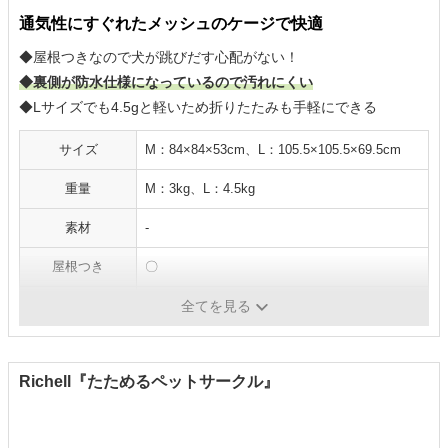
通気性にすぐれたメッシュのケージで快適
◆屋根つきなので犬が跳びだす心配がない！
◆裏側が防水仕様になっているので汚れにくい
◆Lサイズでも4.5gと軽いため折りたたみも手軽にできる
サイズ
M：84×84×53cm、L：105.5×105.5×69.5cm
重量
M：3kg、L：4.5kg
素材
-
屋根つき
〇
給水器対応
-
全てを見る
Richell『たためるペットサークル』