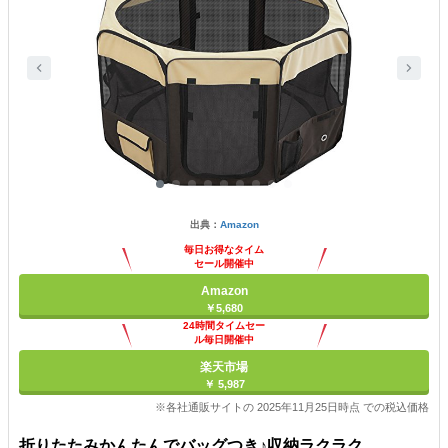
出典：
Amazon
毎日お得なタイム
セール開催中
Amazon
￥5,680
24時間タイムセー
ル毎日開催中
楽天市場
￥ 5,987
※各社通販サイトの 2025年11月25日時点 での税込価格
折りたたみかんたんでバッグつき♪収納ラクラク