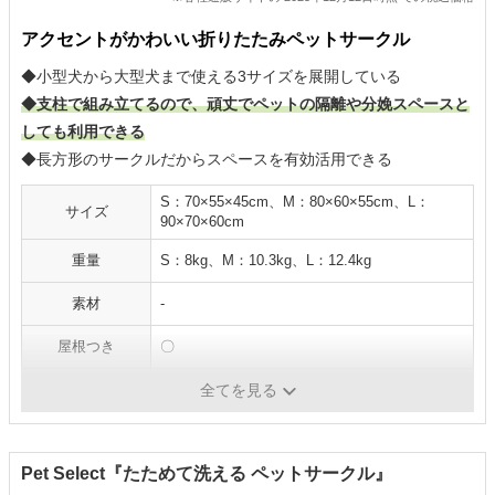
アクセントがかわいい折りたたみペットサークル
◆小型犬から大型犬まで使える3サイズを展開している
◆支柱で組み立てるので、頑丈でペットの隔離や分娩スペースと
しても利用できる
◆長方形のサークルだからスペースを有効活用できる
S：70×55×45cm、M：80×60×55cm、L：
サイズ
90×70×60cm
重量
S：8kg、M：10.3kg、L：12.4kg
素材
-
屋根つき
〇
給水器対応
-
全てを見る
Pet Select『たためて洗える ペットサークル』