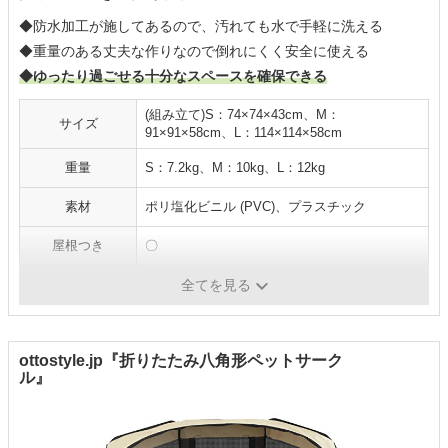
◆防水加工が施してあるので、汚れても水で手軽に洗える
◆重量のある丈夫な作りなので倒れにくく安全に使える
◆ゆったり過ごせる十分なスペースを確保できる
(組み立て)S：74×74×43cm、M：
サイズ
91×91×58cm、L：114×114×58cm
重量
S：7.2kg、M：10kg、L：12kg
素材
ポリ塩化ビニル (PVC)、プラスチック
屋根つき
〇
給水器対応
-
全てを見る
ottostyle.jp『折りたたみ八角形ペットサーク
ル』