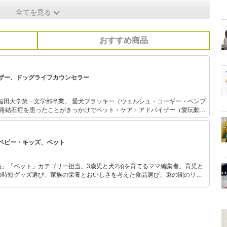
全てを見る
おすすめ商品
ザー、ドッグライフカウンセラー
業。 愛犬ブラッキー（ウェルシュ・コーギー・ペンブ
尿路結石症を患ったことがきっかけでペット・ケア・アドバイザー（愛玩動物
オでのペット・ケア・アドバイスのほか、駒
本文化部門で「非言語コミュニケーション」の非常勤講師（授業終了）を務
では11年間で約1,000匹の犬のしつけに携わる。 先代犬ブラッキー
ベビー・キッズ、ペット
症にかかり下半身不随状態に。 その後、2年半の完全介護生活を送り犬の介
と暮らす。 2014年、ドッグラ
を取得。 犬のしつけは犬を自分に服従させたり制御して調教するのではな
品」「ペット」カテゴリー担当。3歳児と犬2頭を育てるママ編集者。育児と
を身につけさせることが大切と痛感。 座右の銘は「意識が変われ
の時短グッズ選び、家族の栄養とおいしさを考えた食品選び、束の間のリラ
めのスイーツ選びに自信あり。鋭い目線で商品を見極め、少しでも日々の生
介します。