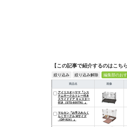
【この記事で紹介するのはこち
絞り込み
絞り込み解除
編集部のお
商品名
画像
アイリスオーヤマ『シス
テムサークルトレー付き
スライドドア キャスター
付き（STS-600TN）』
マルカン『お手入れらく
らくサークル Mサイズ
（DP-924）』