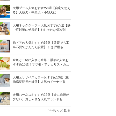
犬用プール人気おすすめ8選【自宅で使え
る】大型犬・中型犬・小型犬に
犬用ネッククーラー人気おすすめ5選【熱
中症対策に効果的】おしゃれな保冷剤タ
イプも
猫ドアの人気おすすめ16選【賃貸でも工
事不要でかんたん設置】 引き戸用も
金魚と一緒に入れる水草・浮草の人気お
すすめ10選！マツモ・アナカリス・カボ
ンバなど
犬用エリザベスカラーおすすめ13選【動
物病院院長が厳選】人気のドーナツ型や
軽量素材も
0
犬用ハーネスおすすめ22選【犬に負担が
少ない】おしゃれな人気ブランドも
>>もっと見る