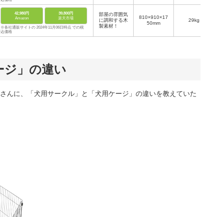
42,980円
39,800円
部屋の雰囲気
810×910×17
Amazon
楽天市場
に調和する木
29kg
50mm
製素材！
※各社通販サイトの 2024年11月06日時点 での税
込価格
ージ」の違い
さんに、「犬用サークル」と「犬用ケージ」の違いを教えていた