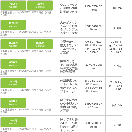
7,518円
7,980円
やんちゃな犬
915×575×55
Amazon
楽天市場
への脱出防止
約8.2kg
7mm
対策ができる
※各社通販サイトの 2024年11月06日時点 での税
込価格
天井がメッシ
17,484円
ュネットだか
870×545×60
Amazon
9.1kg
らジャンプ犬
0mm
※各社通販サイトの 2024年11月06日時点 での税
も安心、安全
込価格
小型犬から中
90-60：610
90-60：9k
15,995円
18,557円
型犬まで、バ
×600×870m
g、120-60：
Amazon
楽天市場
リエーション
m、120-6
11kg、150-8
※各社通販サイトの 2024年11月06日時点 での税
が豊富
0：615×600
0：16.5kg
込価格
×117mm、1
50-80:795×7
掃除のとき
4,980円
00×147mm
や、急な来客
1140×620m
Amazon
2.5kg
時の愛犬の臨
m
※各社通販サイトの 2024年11月06日時点 での税
時避難場所
込価格
後部座席でシ
S：535×325
3,673円
S：0.9㎏、
ートベルト装
×425mm、
Amazon
M：1.45kg、
着ができるソ
M：670×455
L：1.95kg
※各社通販サイトの 2024年11月06日時点 での税
フトケージ
×560mm、
込価格
L：800×515
×660mm
留守番時の囲
5,800円
いや小型犬の
1490×1490×
Amazon
約7.24kg
室内遊び場な
615mm
※各社通販サイトの 2024年11月06日時点 での税
ど万能
込価格
軽くて折り畳
7,467円
みOK！ 外出
530×760×58
Amazon
3.8kg
時の持ち運び
0mm
※各社通販サイトの 2024年11月06日時点 での税
もかんたん
込価格