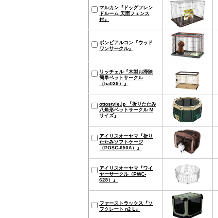
マルカン『ドッグフレン
ドルーム 天面フェンス
付』
ボンビアルコン『ウッド
ワンサークル』
リッチェル『木製お掃除
簡単ペットサークル
（ha039）』
ottostyle.jp 『折りたたみ
八角形ペットサークル M
サイズ』
アイリスオーヤマ『折り
たたみソフトケージ
（POSC-650A）』
アイリスオーヤマ『ワイ
ヤーサークル（PWC-
628）』
ファーストラックス『ソ
フクレート n2 L』