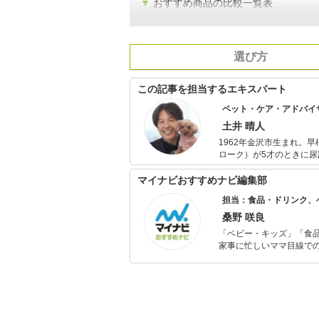
▼
おすすめ商品の比較一覧表
選び方
この記事を担当するエキスパート
ペット・ケア・アドバイ
土井 晴人
1962年金沢市生まれ。早稲田大学第一文学部卒
ローク）が5才のときに
飼養管理士）１級資格を取得（2000年）。 コラムやラジ
澤大学総合教育研究部日
マイナビおすすめナビ編集部
め、小型犬向けの犬のしつけ教室
担当：食品・ドリンク、
が12才のとき変形性脊椎
護の厳しさを経験（2007年 永眠）。 2010年よりトイ・プードルの小夏
桑野 咲良
イフカウンセラーの資格
「ベビー・キッズ」「食
く、犬の意識を育てて考えるチカラ
家事に忙しいママ目線で
ば 景色が変わる」
ックスタイムを楽しむた
活が豊かになるものを紹