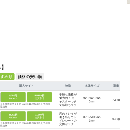
ら】
すすめ順
価格の安い順
購入サイト
特徴
本体サイズ
重量
手軽な価格が
8,164円
8,980〜円
魅力的！ キ
920×620×65
Amazon
楽天市場
7.8kg
ャスターつき
0mm
※各社通販サイトの 2024年11月06日時点 での税
で移動もラク
込価格
床のトレイが
13,892円
11,969円
引き出せてト
873×591×65
Amazon
楽天市場
6.9kg
イレシートの
5mm
※各社通販サイトの 2024年11月06日時点 での税
交換がラク
込価格