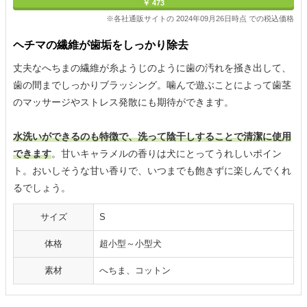
￥ 473
※各社通販サイトの 2024年09月26日時点 での税込価格
ヘチマの繊維が歯垢をしっかり除去
丈夫なへちまの繊維が糸ようじのように歯の汚れを掻き出して、
歯の間までしっかりブラッシング。噛んで遊ぶことによって歯茎
のマッサージやストレス発散にも期待ができます。
水洗いができるのも特徴で、洗って陰干しすることで清潔に使用
できます
。甘いキャラメルの香りは犬にとってうれしいポイン
ト。おいしそうな甘い香りで、いつまでも飽きずに楽しんでくれ
るでしょう。
サイズ
S
体格
超小型～小型犬
素材
へちま、コットン