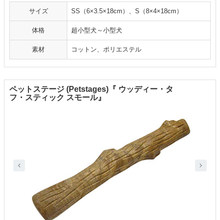
サイズ
SS（6×3.5×18cm）、S（8×4×18cm）
体格
超小型犬～小型犬
素材
コットン、ポリエステル
ペットステージ (Petstages)『 ウッディー・タ
フ・スティック スモール』