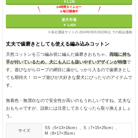
￥1,136
24時間タイムセー
ル毎日開催中
楽天市場
￥ 1,459
※各社通販サイトの 2024年09月26日時点 での税込価格
丈夫で歯磨きとしても使える編み込みコットン
天然コットンを三つ編み状に編んだ歯磨きおもちゃ。
両端に持ち
手が付いているため、犬にも人にも扱いやすいデザインが特徴
で
す。遊びながらロープの網目に歯がしっかり入るので歯磨きとし
ても期待大！ ロープ遊びが大好きな愛犬にぴったりのアイテムで
す。
無着色・無漂白なので安全性が高いのもうれしいですね。丈夫な
おもちゃですが、誤飲には注意して古くなったら取り換えましょ
う。
SS（5×13×16cm）、S（7×15×25cm）、
サイズ
M（8×17×35cm）