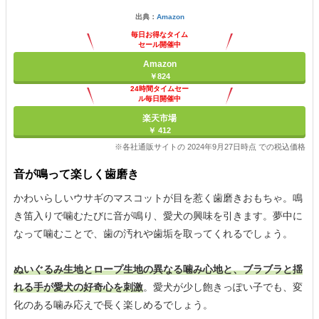
出典：
Amazon
毎日お得なタイム
セール開催中
Amazon
￥824
24時間タイムセー
ル毎日開催中
楽天市場
￥ 412
※各社通販サイトの 2024年9月27日時点 での税込価格
音が鳴って楽しく歯磨き
かわいらしいウサギのマスコットが目を惹く歯磨きおもちゃ。鳴
き笛入りで噛むたびに音が鳴り、愛犬の興味を引きます。夢中に
なって噛むことで、歯の汚れや歯垢を取ってくれるでしょう。
ぬいぐるみ生地とロープ生地の異なる噛み心地と、ブラブラと揺
れる手が愛犬の好奇心を刺激
。愛犬が少し飽きっぽい子でも、変
化のある噛み応えで長く楽しめるでしょう。