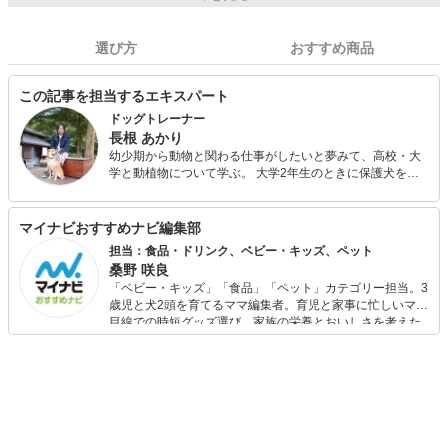
選び方
おすすめ商品
この記事を担当するエキスパート
ドッグトレーナー
長根 あかり
幼少期から動物と関わる仕事がしたいと夢みて、高校・大
学と動植物について学ぶ。 大学2年生のときに保護犬を迎
え、犬の行動学やアニマルセラピーなどを勉強。 OPDES
公認ドッグトレーナー資格、動物介在教育アドバイザー認
定資格を取得。 現在は、自身の経験から保護犬についての
マイナビおすすめナビ編集部
相談や家庭犬のしつけ・トレーニングをしている。
担当：食品・ドリンク、ベビー・キッズ、ペット
桑野 咲良
「ベビー・キッズ」「食品」「ペット」カテゴリー担当。3
歳児と犬2頭を育てるママ編集者。育児と家事に忙しいママ
目線での時短グッズ選び、家族の栄養とおいしさを考えた
食品選び、束の間のリラックスタイムを楽しむためのスイ
ーツ選びに自信あり。鋭い目線で商品を見極め、少しでも
日々の生活が豊かになるものを紹介します。