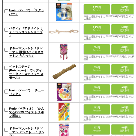
1,452円
1,023円
Hartz（ハーツ）『スクラ
Amazon
楽天市場
バー』
※各社通販サイトの 2024年09月26日時点 での税
込価格
1,136円
1,459円
ペティオ『アドメイト ナ
Amazon
楽天市場
チュラルコットンロープ
』
※各社通販サイトの 2024年09月26日時点 での税
込価格
824円
412円
ドギーマンハヤシ『ドギ
Amazon
楽天市場
ーマン 激遊びハミガキコ
ットン うさっち』
※各社通販サイトの 2024年9月27日時点 での税
価格
ペットステージ
519円
880円
(Petstages)『 ウッディ
Amazon
楽天市場
ー・タフ・スティック ス
※各社通販サイトの 2024年09月26日時点 での税
モール』
込価格
889円
957円
Hartz（ハーツ）『チュー
Amazon
楽天市場
リング』
※各社通販サイトの 2024年09月26日時点 での税
込価格
482円
1,078円
Petio（ペティオ）『かん
Amazon
楽天市場
でるCORN ツイスト チキ
ン風味』
※各社通販サイトの 2024年09月26日時点 での税
込価格
837円
818円
ドギーマンハヤシ『ドギ
Amazon
楽天市場
ーマン デンタトーイ リン
グ』