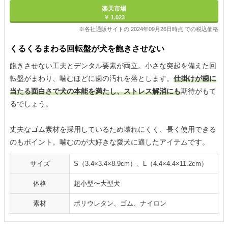
楽天市場
￥ 1,023
※各社通販サイトの 2024年09月26日時点 での税込価格
くるくるまわる回転盤が犬を飽きさせない
飽きさせない工夫とデンタル要素が両立。小さな突起を備えた回
転盤がまわり、噛むほどに歯の汚れを落とします。
仕掛けが歯に
当たる面白さで犬の本能を満たし、ストレス解消にも
期待がもて
るでしょう。
丈夫なゴム素材を採用しているため壊れにくく、長く使用できる
のもポイント。噛むのが大好きな愛犬に適したアイテムです。
サイズ
S（3.4×3.4×8.9cm）、L（4.4×4.4×11.2cm）
体格
超小型〜大型犬
素材
ポリウレタン、ゴム、ナイロン