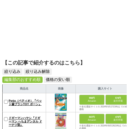
【この記事で紹介するのはこちら】
絞り込み
絞り込み解除
編集部のおすすめ順
価格の安い順
商品名
画像
購入サイト
958円
574円
Petio（ペティオ）『ペッ
Amazon
楽天市場
ト歯ブラシTOY ボーン』
※各社通販サイトの 2024年9月27日時点 での税
価格
837円
473円
ドギーマンハヤシ『ドギ
Amazon
楽天市場
ーマン へちまデンタル ド
ーナツ型』
※各社通販サイトの 2024年09月26日時点 での税
込価格