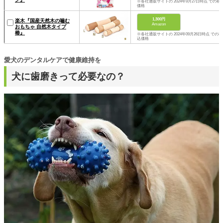
※各社通販サイトの 2024年9月27日時点 での税
価格
1,300円
楽木『国産天然木の噛む
Amazon
おもちゃ 自然木タイプ
椿』
※各社通販サイトの 2024年09月26日時点 での税
込価格
愛犬のデンタルケアで健康維持を
犬に歯磨きって必要なの？