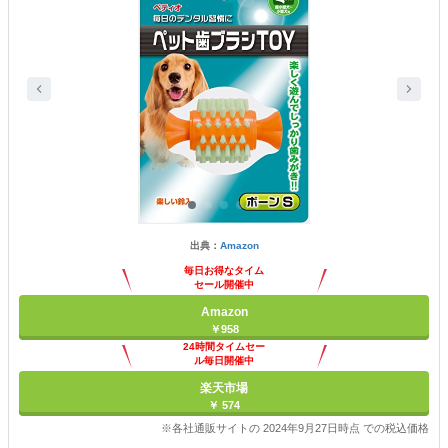
出典：
Amazon
毎日お得なタイム
セール開催中
Amazon
￥958
24時間タイムセー
ル毎日開催中
楽天市場
￥ 574
※各社通販サイトの 2024年9月27日時点 での税込価格