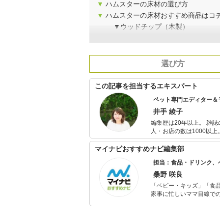
▼
ハムスターの床材の選び方
▼
ハムスターの床材おすすめ商品はコ
▼ウッドチップ（木製）
選び方
この記事を担当するエキスパート
ペット専門エディター＆
井手 綾子
編集歴は20年以上。 雑
人・お店の数は1000以
記事を執筆している。 中でも、医療ものや動物関係が得意。今までに買ったことのある動物は、犬、
猫、鳩、インコ、ジュウ
マイナビおすすめナビ編集部
てんとう虫、カブトエビ
担当：食品・ドリンク、
桑野 咲良
「ベビー・キッズ」「食
家事に忙しいママ目線で
ックスタイムを楽しむた
活が豊かになるものを紹