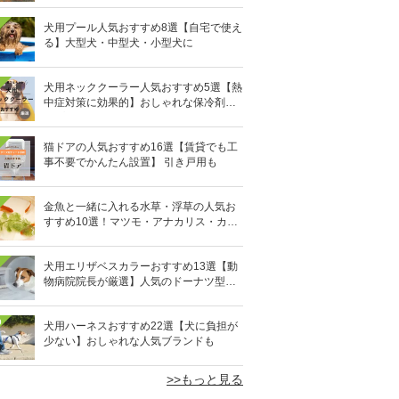
犬用プール人気おすすめ8選【自宅で使え
る】大型犬・中型犬・小型犬に
犬用ネッククーラー人気おすすめ5選【熱
中症対策に効果的】おしゃれな保冷剤タ
イプも
猫ドアの人気おすすめ16選【賃貸でも工
事不要でかんたん設置】 引き戸用も
金魚と一緒に入れる水草・浮草の人気お
すすめ10選！マツモ・アナカリス・カボ
ンバなど
犬用エリザベスカラーおすすめ13選【動
物病院院長が厳選】人気のドーナツ型や
軽量素材も
0
犬用ハーネスおすすめ22選【犬に負担が
少ない】おしゃれな人気ブランドも
>>もっと見る