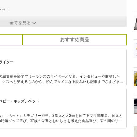
チラ！
全てを見る
おすすめ商品
ライター
誌の編集長を経てフリーランスのライターとなる。インタビューや取材した
上。クスっと笑えるものから、読んでタメになる読み込む記事までさまざまな
シマツ、キジ、リス、ウサギ、カメ、鶏、ウシガエル、金魚、カタツムリ、
など。
ベビー・キッズ、ペット
品」「ペット」カテゴリー担当。3歳児と犬2頭を育てるママ編集者。育児と
の時短グッズ選び、家族の栄養とおいしさを考えた食品選び、束の間のリラ
めのスイーツ選びに自信あり。鋭い目線で商品を見極め、少しでも日々の生
介します。