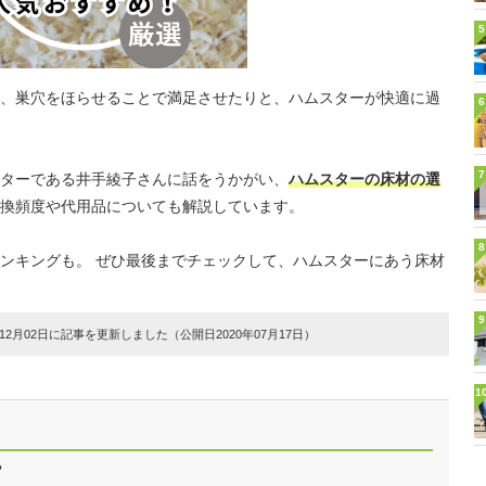
5
、巣穴をほらせることで満足させたりと、ハムスターが快適に過
6
7
ターである井手綾子さんに話をうかがい、
ハムスターの床材の選
換頻度や代用品についても解説しています。
8
ンキングも。 ぜひ最後までチェックして、ハムスターにあう床材
9
2月02日に記事を更新しました（公開日2020年07月17日）
1
？