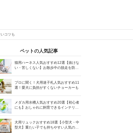
ないコツも
ペットの人気記事
猫用ハーネス人気おすすめ12選【抜けな
い・苦しくない】お散歩中の脱走を防止
に
プロに聞く！犬用迷子札人気おすすめ11
選！愛犬に負担がすくないチョーカーも
メダカ用水槽人気おすすめ20選【初心者
にも】おしゃれに飼育できるインテリア
向きも
犬用リュックおすすめ18選【小型犬・中
型犬】重たい子でも持ちやすい人気のキ
ャリーバッグ！