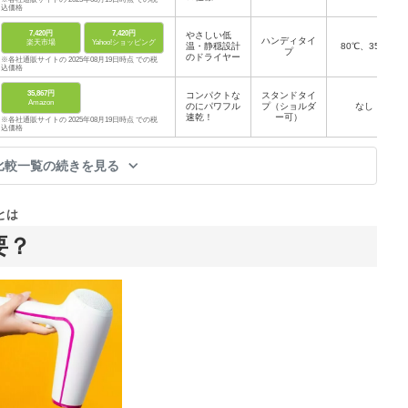
込価格
7,420円
7,420円
やさしい低
ハンディタイ
楽天市場
Yahoo!ショッピング
温・静穏設計
80℃、35℃
プ
のドライヤー
※各社通販サイトの 2025年08月19日時点 での税
込価格
35,867円
コンパクトな
スタンドタイ
Amazon
のにパワフル
プ（ショルダ
なし
速乾！
ー可）
※各社通販サイトの 2025年08月19日時点 での税
込価格
比較一覧の続きを見る
とは
要？