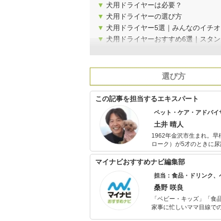
▼
犬用ドライヤーは必要？
▼
犬用ドライヤーの選び方
▼
犬用ドライヤー5選｜みんなのイチオ
▼
犬用ドライヤーおすすめ6選｜スタ
選び方
この記事を担当するエキスパート
ペット・ケア・アドバイ
土井 晴人
1962年金沢市生まれ。早稲田大学第一文学部卒
ローク）が5才のときに
飼養管理士）１級資格を取得（2000年）。 コラムやラジ
澤大学総合教育研究部日
マイナビおすすめナビ編集部
め、小型犬向けの犬のしつけ教室
担当：食品・ドリンク、
が12才のとき変形性脊椎
護の厳しさを経験（2007年 永眠）。 2010年よりトイ・プードルの小夏
桑野 咲良
イフカウンセラーの資格
「ベビー・キッズ」「食
く、犬の意識を育てて考えるチカラ
家事に忙しいママ目線で
ば 景色が変わる」
ックスタイムを楽しむた