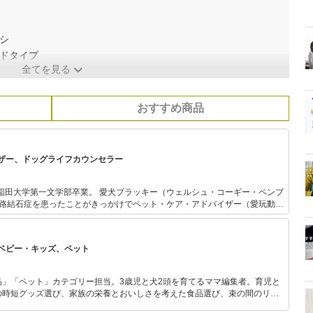
シ
ンドタイプ
全てを見る
おすすめ商品
ザー、ドッグライフカウンセラー
業。 愛犬ブラッキー（ウェルシュ・コーギー・ペンブ
尿路結石症を患ったことがきっかけでペット・ケア・アドバイザー（愛玩動物
オでのペット・ケア・アドバイスのほか、駒
本文化部門で「非言語コミュニケーション」の非常勤講師（授業終了）を務
では11年間で約1,000匹の犬のしつけに携わる。 先代犬ブラッキー
ベビー・キッズ、ペット
症にかかり下半身不随状態に。 その後、2年半の完全介護生活を送り犬の介
と暮らす。 2014年、ドッグラ
を取得。 犬のしつけは犬を自分に服従させたり制御して調教するのではな
品」「ペット」カテゴリー担当。3歳児と犬2頭を育てるママ編集者。育児と
を身につけさせることが大切と痛感。 座右の銘は「意識が変われ
の時短グッズ選び、家族の栄養とおいしさを考えた食品選び、束の間のリラ
めのスイーツ選びに自信あり。鋭い目線で商品を見極め、少しでも日々の生