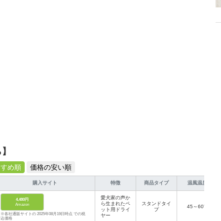
介します。
ら】
すすめ順
価格の安い順
購入サイト
特徴
商品タイプ
温風温度
愛犬家の声か
4,480円
ら生まれたペ
スタンドタイ
Amazon
45～60℃
ット用ドライ
プ
※各社通販サイトの 2025年08月19日時点 での税
ヤー
込価格