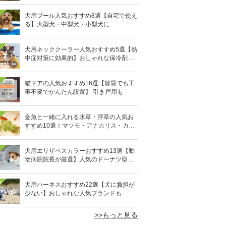
犬用プール人気おすすめ8選【自宅で使え
る】大型犬・中型犬・小型犬に
犬用ネッククーラー人気おすすめ5選【熱
中症対策に効果的】おしゃれな保冷剤タ
イプも
猫ドアの人気おすすめ16選【賃貸でも工
事不要でかんたん設置】 引き戸用も
金魚と一緒に入れる水草・浮草の人気お
すすめ10選！マツモ・アナカリス・カボ
ンバなど
犬用エリザベスカラーおすすめ13選【動
物病院院長が厳選】人気のドーナツ型や
軽量素材も
0
犬用ハーネスおすすめ22選【犬に負担が
少ない】おしゃれな人気ブランドも
>>もっと見る