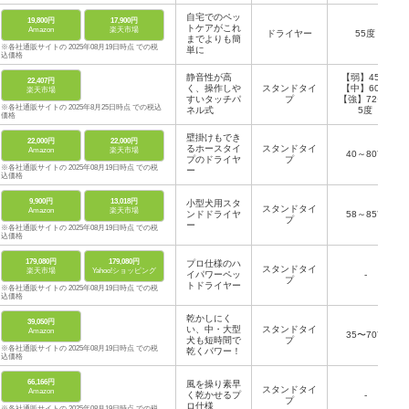
自宅でのペッ
19,800円
17,900円
トケアがこれ
Amazon
楽天市場
ドライヤー
55度
までよりも簡
※各社通販サイトの 2025年08月19日時点 での税
単に
込価格
静音性が高
【弱】45度
22,407円
く、操作しや
スタンドタイ
【中】60度
楽天市場
すいタッチパ
プ
【強】72〜8
※各社通販サイトの 2025年8月25日時点 での税込
ネル式
5度
価格
壁掛けもでき
22,000円
22,000円
るホースタイ
スタンドタイ
Amazon
楽天市場
40～80℃
プのドライヤ
プ
※各社通販サイトの 2025年08月19日時点 での税
ー
込価格
9,900円
13,018円
小型犬用スタ
スタンドタイ
Amazon
楽天市場
ンドドライヤ
58～85℃
プ
ー
※各社通販サイトの 2025年08月19日時点 での税
込価格
179,080円
179,080円
プロ仕様のハ
スタンドタイ
楽天市場
Yahoo!ショッピング
イパワーペッ
-
プ
トドライヤー
※各社通販サイトの 2025年08月19日時点 での税
込価格
乾かしにく
39,050円
い、中・大型
スタンドタイ
Amazon
35〜70℃
犬も短時間で
プ
※各社通販サイトの 2025年08月19日時点 での税
乾くパワー！
込価格
66,166円
風を操り素早
スタンドタイ
Amazon
く乾かせるプ
-
プ
ロ仕様
※各社通販サイトの 2025年08月19日時点 での税