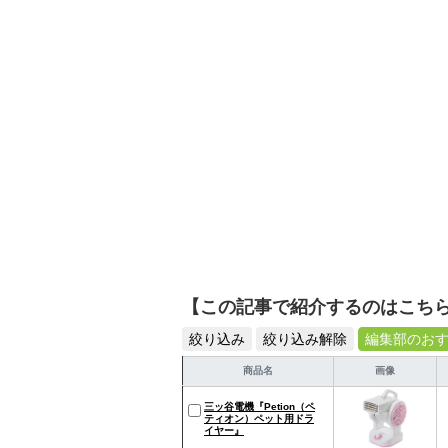
活が豊かになるものを紹
【この記事で紹介するのはこち
絞り込み
絞り込み解除
編集部のお
商品名
画像
三ッ谷電機『Petion（ペ
ティオン）ペット用ドラ
イヤー』