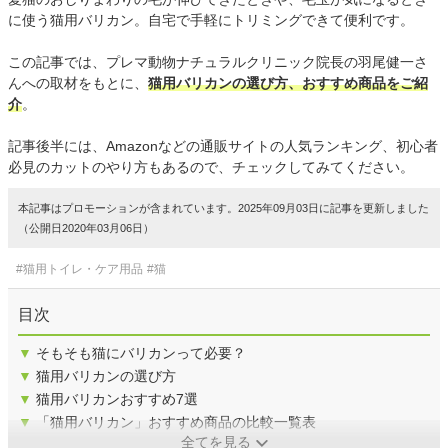
に使う猫用バリカン。自宅で手軽にトリミングできて便利です。
この記事では、プレマ動物ナチュラルクリニック院長の羽尾健一さ
んへの取材をもとに、
猫用バリカンの選び方、おすすめ商品をご紹
介
。
記事後半には、Amazonなどの通販サイトの人気ランキング、初心者
必見のカットのやり方もあるので、チェックしてみてください。
本記事はプロモーションが含まれています。2025年09月03日に記事を更新しました
（公開日2020年03月06日）
#猫用トイレ・ケア用品
#猫
目次
▼
そもそも猫にバリカンって必要？
▼
猫用バリカンの選び方
▼
猫用バリカンおすすめ7選
▼
「猫用バリカン」おすすめ商品の比較一覧表
全てを見る