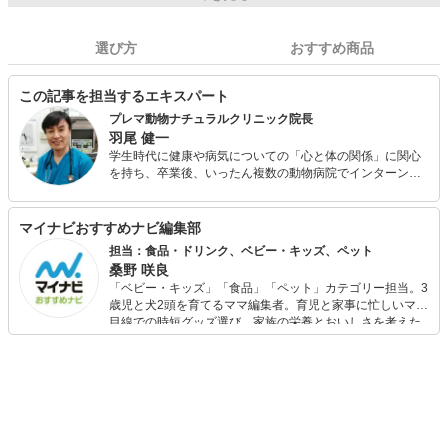
選び方
おすすめ商品
この記事を担当するエキスパート
プレマ動物ナチュラルクリニック院長
羽尾 健一
学生時代に健康や病気についての「心と体の関係」に関心
を持ち、卒業後、いったん複数の動物病院でインターンを
経て、1999年に大阪で東洋医学と自然療法専門の動物病院
を3年間開業。その後、必要に応じて西洋医学も取り入れつ
つ、ベースにあった「心と体の関係」をより重視した形で
マイナビおすすめナビ編集部
2004年に横浜に移転し「プレマ動物ナチュラルクリニッ
担当：食品・ドリンク、ベビー・キッズ、ペット
ク」を開業。ホメオパシー、ホモトキシコロジー、漢方、
桑野 咲良
医療レベルで高品質なハーブやサプリメント等も取り入れ
「ベビー・キッズ」「食品」「ペット」カテゴリー担当。3
た治療やケアを行っている。また、病気になってからでは
歳児と犬2頭を育てるママ編集者。育児と家事に忙しいママ
なく、病気になりにくい体を作るために食事指導にも力を
目線での時短グッズ選び、家族の栄養とおいしさを考えた
入れており、2008年、2009年には妻の栄養士で、ペット栄
食品選び、束の間のリラックスタイムを楽しむためのスイ
養管理士でもある理恵子先生と共著で犬猫のための手作り
ーツ選びに自信あり。鋭い目線で商品を見極め、少しでも
食の本を発刊。（理恵子先生は、手作り食の提案以外に
日々の生活が豊かになるものを紹介します。
も、メインとして、メンタルケアを主に担当しているアニ
マル・コミュニケーションやメンタルヒーリング・ケアを
行う、ペット・メンタルケア・カウンセラーでもある。）
2009年、2010年には毎年東京・大阪で開催されている、ヒ
ーリング雑誌「Trinity」の出版元「株式会社 エルアウ