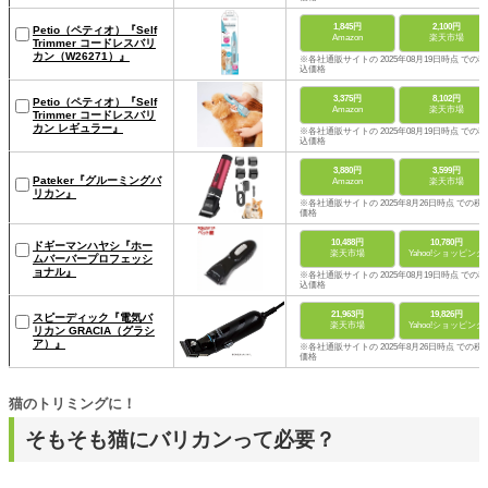
1,845円
2,100円
Petio（ペティオ）『Self
Amazon
楽天市場
Trimmer コードレスバリ
カン（W26271）』
※各社通販サイトの 2025年08月19日時点 での税
込価格
3,375円
8,102円
Petio（ペティオ）『Self
Amazon
楽天市場
Trimmer コードレスバリ
カン レギュラー』
※各社通販サイトの 2025年08月19日時点 での税
込価格
3,880円
3,599円
Pateker『グルーミングバ
Amazon
楽天市場
リカン』
※各社通販サイトの 2025年8月26日時点 での税
価格
10,488円
10,780円
ドギーマンハヤシ『ホー
楽天市場
Yahoo!ショッピング
ムバーバープロフェッシ
ョナル』
※各社通販サイトの 2025年08月19日時点 での税
込価格
21,963円
19,826円
スピーディック『電気バ
楽天市場
Yahoo!ショッピング
リカン GRACIA（グラシ
ア）』
※各社通販サイトの 2025年8月26日時点 での税
価格
猫のトリミングに！
そもそも猫にバリカンって必要？