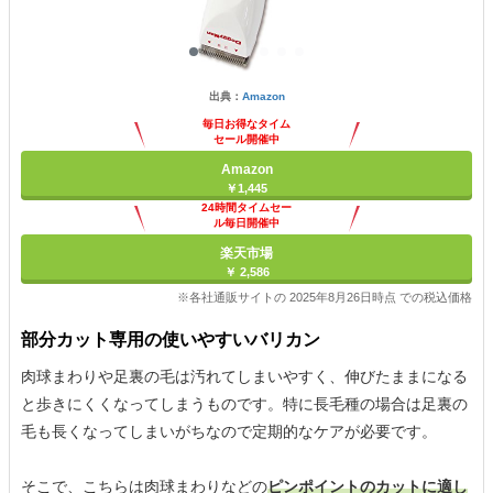
出典：
Amazon
毎日お得なタイム
セール開催中
Amazon
￥1,445
24時間タイムセー
ル毎日開催中
楽天市場
￥ 2,586
※各社通販サイトの 2025年8月26日時点 での税込価格
部分カット専用の使いやすいバリカン
肉球まわりや足裏の毛は汚れてしまいやすく、伸びたままになる
と歩きにくくなってしまうものです。特に長毛種の場合は足裏の
毛も長くなってしまいがちなので定期的なケアが必要です。
そこで、こちらは肉球まわりなどの
ピンポイントのカットに適し