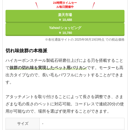
24時間タイムセー
ル毎日開催中
楽天市場
￥ 10,488
Yahoo!ショッピング
￥ 10,780
※各社通販サイトの 2025年08月19日時点 での税込価格
切れ味抜群の本格派
ハイカーボンスチール製砥石研磨仕上げによる刃を搭載すること
で
抜群の切れ味を実現したペット用バリカン
です。モーターも高
出力タイプなので、長い毛もパワフルにカットすることができま
す。
アタッチメントを取り付けることによって長さを調整でき、さま
ざまな毛の長さのペットに対応可能。コードレスで連続20分の使
用が可能なので、場所を選ばず使用することができます。
サイズ
-