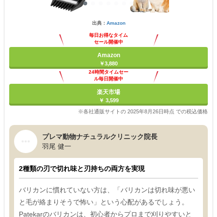
出典：
Amazon
毎日お得なタイム
セール開催中
Amazon
￥3,880
24時間タイムセー
ル毎日開催中
楽天市場
￥ 3,599
※各社通販サイトの 2025年8月26日時点 での税込価格
プレマ動物ナチュラルクリニック院長
羽尾 健一
2種類の刃で切れ味と刃持ちの両方を実現
バリカンに慣れていない方は、「バリカンは切れ味が悪い
と毛が絡まりそうで怖い」という心配があるでしょう。
Patekarのバリカンは、初心者からプロまで刈りやすいと