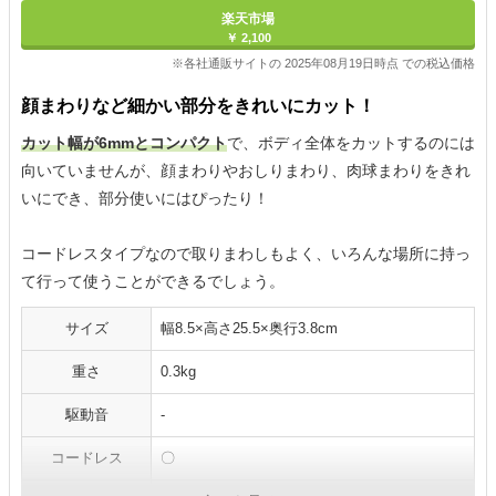
楽天市場
￥ 2,100
※各社通販サイトの 2025年08月19日時点 での税込価格
顔まわりなど細かい部分をきれいにカット！
カット幅が6mmとコンパクト
で、ボディ全体をカットするのには
向いていませんが、顔まわりやおしりまわり、肉球まわりをきれ
いにでき、部分使いにはぴったり！
コードレスタイプなので取りまわしもよく、いろんな場所に持っ
て行って使うことができるでしょう。
サイズ
幅8.5×高さ25.5×奥行3.8cm
重さ
0.3kg
駆動音
-
コードレス
〇