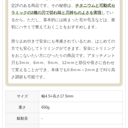
定評のある商品です。その秘密は、
チタニウムと可動式セ
ラミックの2種の刃で切れ味と刃持ちのよさを実現
してい
るから。ただし、基本的には絡まった毛や毛玉などは、最
初にハサミで整えておくことをおすすめします。
滑り止め付きで安全にも考慮されているため、はじめての
方でも安心してトリミングができます。安全にトリミング
をおこないたい方にぴったりの商品です。アタッチメント
刃も3ｍｍ、6ｍｍ、9ｍｍ、12ｍｍと部位や長さに合わせ
て変えることができ、本体でも0.8ｍｍ～2ｍｍまで刈り高
さ調節も可能です。
サイズ
幅4.5×高さ17.5mm
重さ
650g
駆動音
-