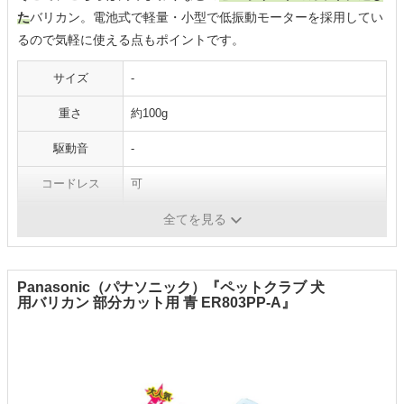
た
バリカン。電池式で軽量・小型で低振動モーターを採用してい
るので気軽に使える点もポイントです。
サイズ
-
重さ
約100g
駆動音
-
コードレス
可
水洗い
-
全てを見る
Panasonic（パナソニック）『ペットクラブ 犬
用バリカン 部分カット用 青 ER803PP-A』