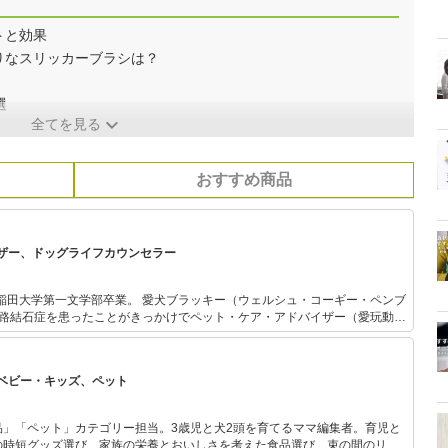
トと効果
りなスリッカーブラシは？
選
全てを見る
おすすめ商品
ザー、ドッグライフカウンセラー
業。 愛犬ブラッキー（ウェルシュ・コーギー・ペンブ
尿路結石症を患ったことがきっかけでペット・ケア・アドバイザー（愛玩動物
オでのペット・ケア・アドバイスのほか、駒
本文化部門で「非言語コミュニケーション」の非常勤講師（授業終了）を務
では11年間で約1,000匹の犬のしつけに携わる。 先代犬ブラッキー
ベビー・キッズ、ペット
症にかかり下半身不随状態に。 その後、2年半の完全介護生活を送り犬の介
と暮らす。 2014年、ドッグラ
を取得。 犬のしつけは犬を自分に服従させたり制御して調教するのではな
品」「ペット」カテゴリー担当。3歳児と犬2頭を育てるママ編集者。育児と
を身につけさせることが大切と痛感。 座右の銘は「意識が変われ
の時短グッズ選び、家族の栄養とおいしさを考えた食品選び、束の間のリラ