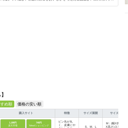
めのスイーツ選びに自信あり。鋭い目線で商品を見極め、少しでも日々の生
介します。
ら】
すすめ順
価格の安い順
購入サイト
特徴
サイズ展開
サイズ
ピン先が丸
1,188円
740円
M：(幅X奥行
く、皮膚にや
楽天市場
Yahoo!ショッピング
S、M、L
X高さ):3.5×1