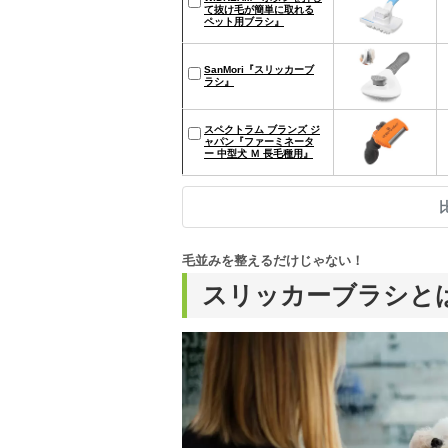
て抜け毛が簡単に取れる
ペット用ブラシ』
SanMori『スリッカーブ
ラシ』
スペクトラム ブランズ ジ
ャパン『ファーミネータ
ー 中型犬 Ｍ 長毛種用』
毛並みを整えるだけじゃない！
スリッカーブラシと