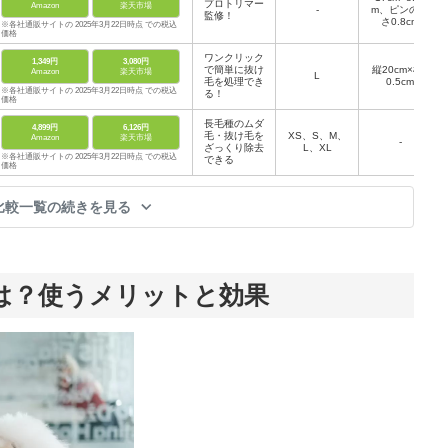
プロトリマー
Amazon
楽天市場
-
m、ピンの長
監修！
さ0.8cm
※各社通販サイトの 2025年3月22日時点 での税込
価格
ワンクリック
1,349円
3,080円
で簡単に抜け
縦20cm×横1
Amazon
楽天市場
L
毛を処理でき
0.5cm
※各社通販サイトの 2025年3月22日時点 での税込
る！
価格
長毛種のムダ
4,899円
6,126円
毛・抜け毛を
XS、S、M、
Amazon
楽天市場
-
ざっくり除去
L、XL
※各社通販サイトの 2025年3月22日時点 での税込
できる
価格
比較一覧の続きを見る
は？使うメリットと効果