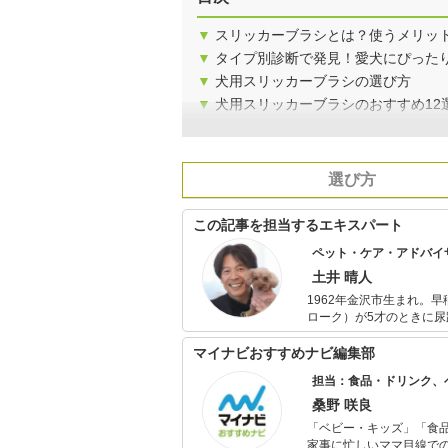
▼
スリッカーブラシとは？使うメリッ
▼
タイプ別診断で発見！愛犬にぴった
▼
犬用スリッカーブラシの選び方
▼
犬用スリッカーブラシのおすすめ12
選び方
この記事を担当するエキスパート
ペット・ケア・アドバイ
土井 晴人
1962年金沢市生まれ。早稲田大学第一文学部卒
ローク）が5才のときに
飼養管理士）１級資格を取得（2000年）。 コラムやラジ
澤大学総合教育研究部日
マイナビおすすめナビ編集部
め、小型犬向けの犬のしつけ教室
担当：食品・ドリンク、
が12才のとき変形性脊椎
護の厳しさを経験（2007年 永眠）。 2010年よりトイ・プードルの小夏
桑野 咲良
イフカウンセラーの資格
「ベビー・キッズ」「食
く、犬の意識を育てて考えるチカラ
家事に忙しいママ目線で