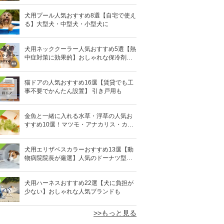
犬用プール人気おすすめ8選【自宅で使え
る】大型犬・中型犬・小型犬に
犬用ネッククーラー人気おすすめ5選【熱
中症対策に効果的】おしゃれな保冷剤タ
イプも
猫ドアの人気おすすめ16選【賃貸でも工
事不要でかんたん設置】 引き戸用も
金魚と一緒に入れる水草・浮草の人気お
すすめ10選！マツモ・アナカリス・カボ
ンバなど
犬用エリザベスカラーおすすめ13選【動
物病院院長が厳選】人気のドーナツ型や
軽量素材も
0
犬用ハーネスおすすめ22選【犬に負担が
少ない】おしゃれな人気ブランドも
>>もっと見る