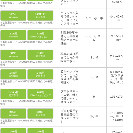
さしいスリッ
0×20.5cm
※各社通販サイトの 2025年3月22日時点 での税込
カー
価格
クッション入
1,276円
1,290〜円
りで使いやす
小：45×90m
Amazon
楽天市場
ミニ、小、中
く、サビにく
m
※各社通販サイトの 2025年3月22日時点 での税込
いスリッカー
価格
創業200年を
2,150円
3,183円
越える英国老
SS、S、M、
M：55×115
Amazon
Yahoo!ショッピング
舗メーカーの
L
mm
※各社通販サイトの 2025年3月22日時点 での税込
逸品
価格
980円
1,100円
根本の抜け毛
M：128×160
Amazon
楽天市場
までしっかり
S、M
mm
除去できる
※各社通販サイトの 2025年3月22日時点 での税込
価格
柔らかいブラ
S：80×134×
1,380円
1,480円
シで、しっか
(ピン高さ10
Amazon
楽天市場
S、M
り抜け毛を取
ミリ) 重量4
※各社通販サイトの 2025年3月22日時点 での税込
り除く
0g、M：117
価格
×143×(ピン
高さ10ミリ)
プロトリマー
2,420〜円
3,630円
重量65g
に人気！軽く
楽天市場
Yahoo!ショッピング
M
105×170mm
て使いやすい
※各社通販サイトの 2025年3月22日時点 での税込
スリッカー
価格
プロも愛用す
2,310円
1,800円
小：45x90m
る高品質のス
Amazon
楽天市場
小、中
m、中：120
リッカーブラ
×140mm
※各社通販サイトの 2025年3月22日時点 での税込
シ
価格
1,460円
1,590円
17cm×8.5c