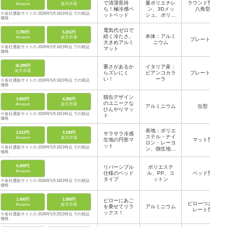
で清潔長持
量ポリエチレ
ラウンド型・
Amazon
楽天市場
ち！極冷感ペ
ン、3Dメッ
八角型
※各社通販サイトの 2026年5月18日時点 での税込
ットベッド
シュ、ポリエ
価格
ステル／中
材：帝人TEI
電気代ゼロで
3,780円
5,261円
JIN中わた
続く冷たさ。
本体：アルミ
Amazon
楽天市場
プレート型
大きめアルミ
ニウム
※各社通販サイトの 2026年5月18日時点 での税込
マット
価格
16,280円
重さがあるか
イタリア産：
楽天市場
らズレにく
ビアンコカラ
プレート型
い！
ーラ
※各社通販サイトの 2026年5月18日時点 での税込
価格
猫缶デザイン
3,860円
4,380円
のユニークな
Amazon
楽天市場
アルミニウム
缶型
ひんやりマッ
※各社通販サイトの 2026年5月18日時点 での税込
ト
価格
表地：ポリエ
2,912円
4,190円
サラサラ冷感
ステル・ナイ
Amazon
楽天市場
生地の円形マ
マット型
ロン・レーヨ
ット
※各社通販サイトの 2026年5月18日時点 での税込
ン、側生地：
価格
ポリエステ
ル、中綿：ポ
6,499円
リバーシブル
リエステル、
ポリエステ
Amazon
仕様のベッド
底面：ポリプ
ル、PP、コ
ベッド型
タイプ
ロピレン・塩
ットン
※各社通販サイトの 2026年5月18日時点 での税込
化ビニル樹脂
価格
1,400円
1,080円
ピローにあご
ピローつきプ
Amazon
楽天市場
を乗せてリラ
アルミニウム
レート型
ックス！
※各社通販サイトの 2026年5月25日時点 での税込
価格