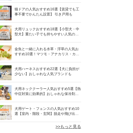
猫ドアの人気おすすめ16選【賃貸でも工
事不要でかんたん設置】 引き戸用も
犬用リュックおすすめ18選【小型犬・中
型犬】重たい子でも持ちやすい人気のキ
ャリーバッグ！
金魚と一緒に入れる水草・浮草の人気お
すすめ10選！マツモ・アナカリス・カボ
ンバなど
犬用ハーネスおすすめ22選【犬に負担が
少ない】おしゃれな人気ブランドも
犬用ネッククーラー人気おすすめ5選【熱
中症対策に効果的】おしゃれな保冷剤タ
イプも
0
犬用ゲート・フェンスの人気おすすめ10
選【室内・階段・玄関】脱走や飛び出し
を防ぐ！
>>もっと見る