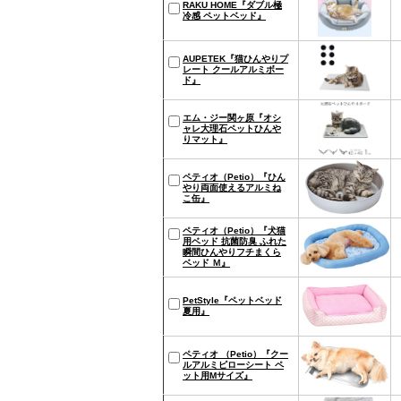
RAKU HOME『ダブル極
冷感 ペットベッド』
AUPETEK『猫ひんやりプ
レート クールアルミボー
ド』
エム・ジー関ヶ原『オシ
ャレ大理石ペットひんや
りマット』
ペティオ（Petio）『ひん
やり両面使えるアルミね
こ缶』
ペティオ（Petio）『犬猫
用ベッド 抗菌防臭 ふれた
瞬間ひんやりフチまくら
ベッド Ｍ』
PetStyle『ペットベッド
夏用』
ペティオ （Petio）『クー
ルアルミピローシート ペ
ット用Mサイズ』