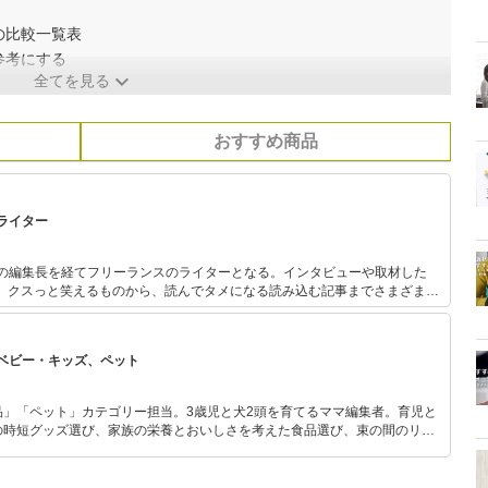
の比較一覧表
参考にする
全てを見る
おすすめ商品
ライター
誌の編集長を経てフリーランスのライターとなる。インタビューや取材した
上。クスっと笑えるものから、読んでタメになる読み込む記事までさまざまな
シマツ、キジ、リス、ウサギ、カメ、鶏、ウシガエル、金魚、カタツムリ、
など。
ベビー・キッズ、ペット
品」「ペット」カテゴリー担当。3歳児と犬2頭を育てるママ編集者。育児と
の時短グッズ選び、家族の栄養とおいしさを考えた食品選び、束の間のリラ
めのスイーツ選びに自信あり。鋭い目線で商品を見極め、少しでも日々の生
介します。