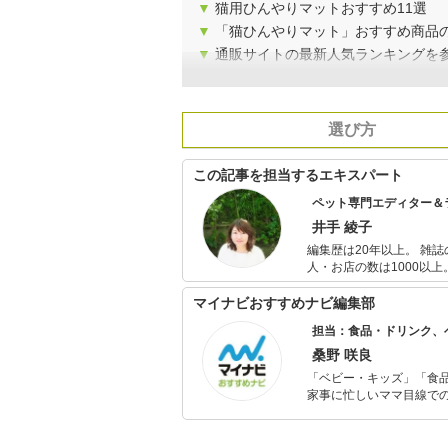
▼
猫用ひんやりマットおすすめ11選
▼
「猫ひんやりマット」おすすめ商品
▼
通販サイトの最新人気ランキングを
選び方
この記事を担当するエキスパート
ペット専門エディター＆
井手 綾子
編集歴は20年以上。 雑
人・お店の数は1000以
記事を執筆している。 中でも、医療ものや動物関係が得意。今までに買ったことのある動物は、犬、
猫、鳩、インコ、ジュウ
マイナビおすすめナビ編集部
てんとう虫、カブトエビ
担当：食品・ドリンク、
桑野 咲良
「ベビー・キッズ」「食
家事に忙しいママ目線で
ックスタイムを楽しむた
活が豊かになるものを紹