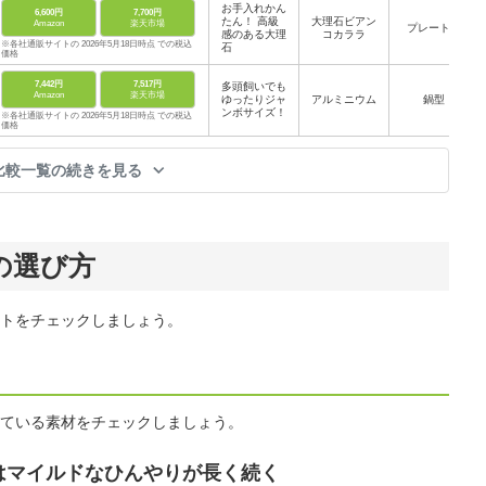
お手入れかん
6,600円
7,700円
たん！ 高級
大理石ビアン
Amazon
楽天市場
プレート型
感のある大理
コカララ
※各社通販サイトの 2026年5月18日時点 での税込
石
価格
7,442円
7,517円
多頭飼いでも
Amazon
楽天市場
ゆったりジャ
アルミニウム
鍋型
ンボサイズ！
※各社通販サイトの 2026年5月18日時点 での税込
価格
比較一覧の続きを見る
の選び方
トをチェックしましょう。
ている素材をチェックしましょう。
はマイルドなひんやりが長く続く