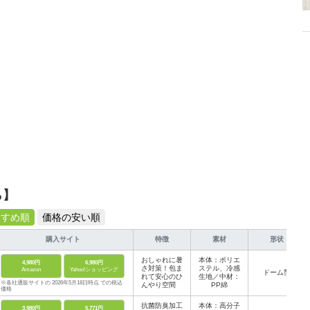
ら】
すすめ順
価格の安い順
購入サイト
特徴
素材
形状
おしゃれに暑
本体：ポリエ
4,980円
6,980円
さ対策！包ま
ステル、冷感
Amazon
Yahoo!ショッピング
ドーム型
れて安心のひ
生地／中材：
※各社通販サイトの 2026年5月18日時点 での税込
んやり空間
PP綿
価格
抗菌防臭加工
本体：高分子
3,980円
5,771円