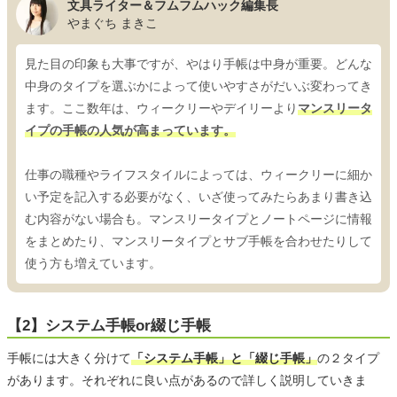
文具ライター＆フムフムハック編集長
やまぐち まきこ
見た目の印象も大事ですが、やはり手帳は中身が重要。どんな
中身のタイプを選ぶかによって使いやすさがだいぶ変わってき
ます。ここ数年は、ウィークリーやデイリーより
マンスリータ
イプの手帳の人気が高まっています。
仕事の職種やライフスタイルによっては、ウィークリーに細か
い予定を記入する必要がなく、いざ使ってみたらあまり書き込
む内容がない場合も。マンスリータイプとノートページに情報
をまとめたり、マンスリータイプとサブ手帳を合わせたりして
使う方も増えています。
【2】システム手帳or綴じ手帳
手帳には大きく分けて
「システム手帳」と「綴じ手帳」
の２タイプ
があります。それぞれに良い点があるので詳しく説明していきま