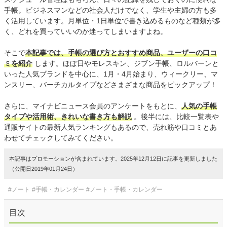
手帳。ビジネスマンなどの社会人だけでなく、学生や主婦の方も多
く活用しています。月単位・1日単位で書き込めるものなど種類が多
く、どれを買っていいのか迷ってしまいますよね。
そこで
本記事では、手帳の選び方とおすすめ商品、ユーザーの口コ
ミを紹介
します。ほぼ日やモレスキン、ジブン手帳、ロルバーンと
いった人気ブランドを中心に、1月・4月始まり、ウィークリー、マ
ンスリー、バーチカルタイプなどさまざまな商品をピックアップ！
さらに、マイナビニュース会員のアンケートをもとに、
人気の手帳
タイプや活用術、きれいな書き方も解説
。後半には、比較一覧表や
通販サイトの最新人気ランキングもあるので、売れ筋や口コミとあ
わせてチェックしてみてください。
本記事はプロモーションが含まれています。2025年12月12日に記事を更新しました
（公開日2019年01月24日）
#ノート
#手帳・カレンダー
#ノート・手帳・カレンダー
目次