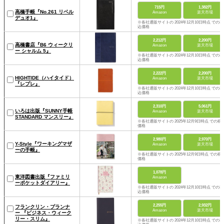
715円
1,382円
高橋手帳『No.261 リベル
Amazon
楽天市場
デュオ1』
※各社通販サイトの 2024年12月10日時点 での税
込価格
2,212円
2,200円
高橋書店『B6 ウィークリ
Amazon
楽天市場
ー シャルム 5』
※各社通販サイトの 2024年12月10日時点 での税
込価格
2,222円
2,200円
HIGHTIDE（ハイタイド）
Amazon
楽天市場
『レプレ』
※各社通販サイトの 2024年12月10日時点 での税
込価格
2,310円
5,061円
いろは出版『SUNNY手帳
Amazon
楽天市場
STANDARD マンスリー』
※各社通販サイトの 2025年12月9日時点 での税
価格
2,980円
2,970円
Y-Style『ワーキングマザ
Amazon
楽天市場
ーの手帳』
※各社通販サイトの 2025年12月9日時点 での税
価格
1,078円
東洋図書出版『ファミリ
Amazon
ーポケットダイアリー』
※各社通販サイトの 2024年12月10日時点 での税
込価格
2,255円
2,932円
フランクリン・プランナ
Amazon
楽天市場
ー 『ビジネス・ウィーク
リー・スリム』
※各社通販サイトの 2024年12月10日時点 での税