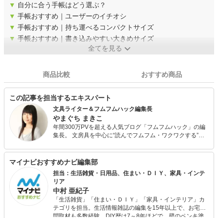
▼
自分に合う手帳はどう選ぶ？
▼
手帳おすすめ｜ユーザーのイチオシ
▼
手帳おすすめ｜持ち運べるコンパクトサイズ
▼
手帳おすすめ｜書き込みやすい大きめサイズ
全てを見る
商品比較
おすすめ商品
この記事を担当するエキスパート
文具ライター＆フムフムハック編集長
やまぐち まきこ
年間300万PVを超える人気ブログ「フムフムハック」の編
集長。 文房具を中心に“読んでフムフム・ワクワクする”コ
ンテンツを発信。 雑誌やWEBで文具ライターとしても活躍
中。 「NIKKEIリスキリング」にて文具記事を執筆。
マイナビおすすめナビ編集部
担当：生活雑貨・日用品、住まい・ＤＩＹ、家具・インテ
リア
中村 亜紀子
「生活雑貨」「住まい・ＤＩＹ」「家具・インテリア」カ
テゴリを担当。生活情報雑誌の編集を15年以上で、お宅訪
問取材も多数経験。DIY歴は7～8年ほどで、壁のペンキ塗