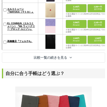
込価格
2,145円
2,200〜円
エルコミューン
Amazon
楽天市場
『MATOKA（マトカ）』
※各社通販サイトの 2024年12月10日時点 での税
込価格
2,096円
2,145〜円
EL COMMUN（エルコミ
Amazon
楽天市場
ューン）『B6 ウィークリ
ー ブロック ユニゾン』
※各社通販サイトの 2024年12月10日時点 での税
込価格
1,540円
1,540円
Amazon
楽天市場
高橋書店『フェルテ4』
※各社通販サイトの 2024年12月10日時点 での税
込価格
比較一覧の続きを見る
自分に合う手帳はどう選ぶ？