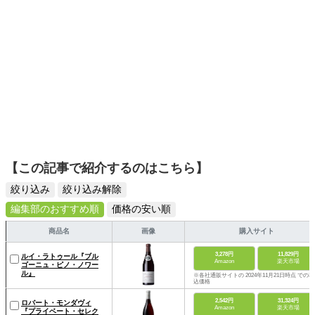
【この記事で紹介するのはこちら】
絞り込み
絞り込み解除
編集部のおすすめ順
価格の安い順
商品名
画像
購入サイト
3,278円
11,829円
ルイ・ラトゥール『ブル
Amazon
楽天市場
ゴーニュ・ピノ・ノワー
ル』
※各社通販サイトの 2024年11月21日時点 での税
込価格
2,542円
31,324円
ロバート・モンダヴィ
Amazon
楽天市場
『プライベート・セレク