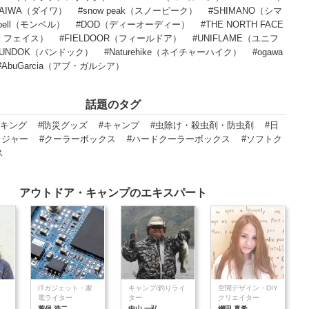
DAIWA（ダイワ）
#snow peak（スノーピーク）
#SHIMANO（シマ
-bell（モンベル）
#DOD（ディーオーディー）
#THE NORTH FACE
・フェイス）
#FIELDOOR（フィールドア）
#UNIFLAME（ユニフ
BUNDOK（バンドック）
#Naturehike（ネイチャーハイク）
#ogawa
#AbuGarcia（アブ・ガルシア）
話題のタグ
ッキング
#防災グッズ
#キャンプ
#虫除け・殺虫剤・防虫剤
#日
レジャー
#クーラーボックス
#ハードクーラーボックス
#ソフトク
ス
アウトドア・キャンプのエキスパート
ITガジェット・家
キャンプ/釣りライ
空間デザイン・DIY
電ライター
ター
クリエイター
荒俣 浩二
中山 一弘
網田 真希