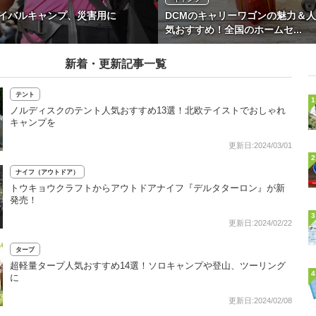
バイバルキャンプ、災害用に
DCMのキャリーワゴンの魅力＆人
気おすすめ！全国のホームセ...
新着・更新記事一覧
テント
1
ノルディスクのテント人気おすすめ13選！北欧テイストでおしゃれ
キャンプを
更新日:2024/03/01
2
ナイフ（アウトドア）
トウキョウクラフトからアウトドアナイフ『デルタターロン』が新
発売！
3
更新日:2024/02/22
タープ
超軽量タープ人気おすすめ14選！ソロキャンプや登山、ツーリング
4
に
更新日:2024/02/08