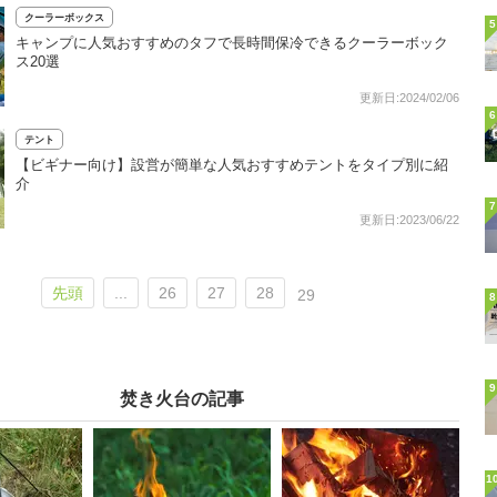
クーラーボックス
5
キャンプに人気おすすめのタフで長時間保冷できるクーラーボック
ス20選
更新日:2024/02/06
6
テント
【ビギナー向け】設営が簡単な人気おすすめテントをタイプ別に紹
介
7
更新日:2023/06/22
先頭
...
26
27
28
29
8
9
焚き火台の記事
1