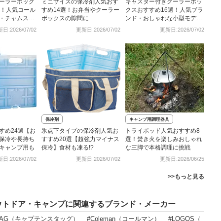
ーラーボック
ミニサイズの保冷剤人気おす
キャスター付きクーラーボッ
選！人気コール
すめ14選！お弁当やクーラー
クスおすすめ16選！人気ブラ
・チャムスか
ボックスの隙間に
ンド・おしゃれな小型モデル
も
日:2026/07/02
更新日:2026/07/02
更新日:2026/07/02
保冷剤
キャンプ用調理器具
すめ24選【お
氷点下タイプの保冷剤人気お
トライポッド人気おすすめ8
保冷や長持ち
すすめ20選【超強力マイナス
選！焚き火を楽しみおしゃれ
キャンプ用も
保冷】食材も凍る!?
な三脚で本格調理に挑戦
日:2026/07/02
更新日:2026/07/02
更新日:2026/06/25
>>もっと見る
ウトドア・キャンプに関連するブランド・メーカー
 STAG（キャプテンスタッグ）
#Coleman（コールマン）
#LOGOS（