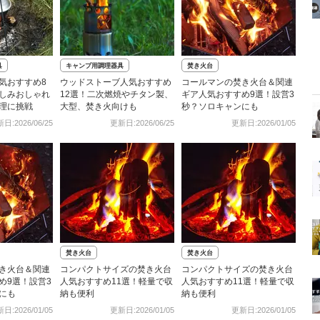
具
キャンプ用調理器具
焚き火台
気おすすめ8
ウッドストーブ人気おすすめ
コールマンの焚き火台＆関連
しみおしゃれ
12選！二次燃焼やチタン製、
ギア人気おすすめ9選！設営3
理に挑戦
大型、焚き火向けも
秒？ソロキャンにも
日:2026/06/25
更新日:2026/06/25
更新日:2026/01/05
焚き火台
焚き火台
き火台＆関連
コンパクトサイズの焚き火台
コンパクトサイズの焚き火台
め9選！設営3
人気おすすめ11選！軽量で収
人気おすすめ11選！軽量で収
にも
納も便利
納も便利
日:2026/01/05
更新日:2026/01/05
更新日:2026/01/05