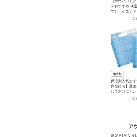
【かわいい】ク
スおすすめ14
マン・イエティ
らも
更新
保冷剤
保冷剤人気おす
弁当にも】最強
して溶けにくい
更新
ア
#CAPTAIN