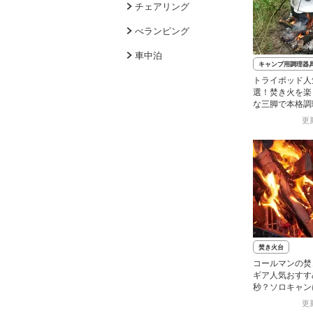
チェアリング
べランピング
車中泊
キャンプ用調理器
トライポッド人
選！焚き火を楽
な三脚で本格調
更新
焚き火台
コールマンの焚
ギア人気おすす
秒？ソロキャン
更新