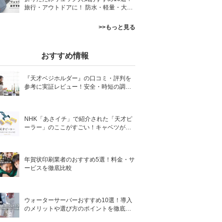
旅行・アウトドアに！ 防水・軽量・大容
量タイプも
>>もっと見る
おすすめ情報
『天才ベジホルダー』の口コミ・評判を
参考に実証レビュー！安全・時短の調理
サポートアイテム！
NHK「あさイチ」で紹介された「天才ピ
ーラー」のここがすごい！キャベツがほ
わほわ4枚刃ピーラーの魅力に迫る！
年賀状印刷業者のおすすめ5選！料金・サ
ービスを徹底比較
ウォーターサーバーおすすめ10選！導入
のメリットや選び方のポイントを徹底解
説