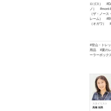
ロゴス）
#
ノ）
#mont
（ザ・ノース
レーム）
#
（オガワ）
#登山・トレ
用品
#夏の
ーラーボック
スタイリスト
高橋 禎美