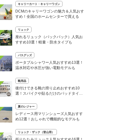
キャリーカート・キャリーワゴン
DCMのキャリーワゴンの魅力＆人気おす
すめ！全国のホームセンターで買える
リュック
座れるリュック（バックパック）人気お
すすめ10選！軽量・防水タイプも
バスグッズ
ポータブルシャワー人気おすすめ13選！
温水対応や水圧が強い電動モデルも
靴用品
後付けできる靴の滑り止めおすすめ10
選！スパイクや貼るだけのパッドタイプ
も
夏のレジャー
レディース用マリンシューズ人気おすす
め12選！おしゃれで機能的なモデルも
リュック・ザック（登山用）
0
折りたたみリュック人気おすすめ16選！