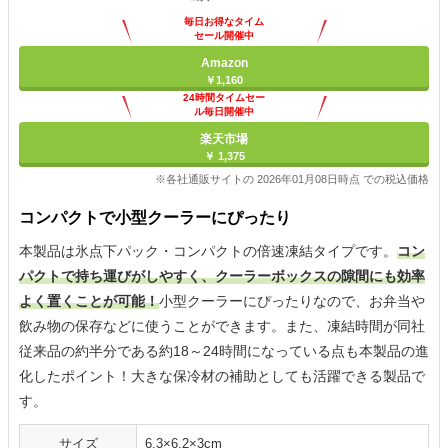
毎日お得なタイム
セール開催中
Amazon
￥1,160
24時間タイムセー
ル毎日開催中
楽天市場
￥ 1,375
※各社通販サイトの 2026年01月08日時点 での税込価格
コンパクトで小型クーラーにぴったり
本製品は氷点下パック・コンパクトの倍速凍結タイプです。
コン
パクトで持ち運びがしやすく、クーラーボックスの隙間にも効率
よく置くことが可能！
小型クーラーにぴったりなので、お弁当や
飲み物の保存などに使うことができます。また、凍結時間が同社
従来品の約半分である約18～24時間になっている点も本製品の進
化したポイント！大きな保冷材の補助としても活躍できる製品で
す。
サイズ
6.3×6.2×3cm