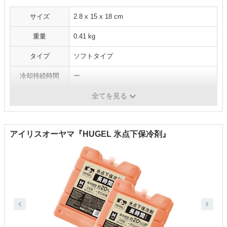
サイズ
2.8 x 15 x 18 cm
重量
0.41 kg
タイプ
ソフトタイプ
冷却持続時間
ー
凍結時間
ー
全てを見る
アイリスオーヤマ『HUGEL 氷点下保冷剤』