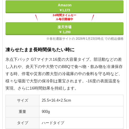
Amazon
￥1,173
24時間タイムセー
ル毎日開催中
楽天市場
￥ 1,290
※各社通販サイトの 2026年1月23日時点 での税込価格
凍らせたまま長時間保ちたい時に
氷点下パック GTマイナス16度の大容量タイプ。部活動などの差
し入れや、炎天下の中大勢でのBBQで食べ物・飲み物を冷凍保存
する時、停電や災害の際大型の冷蔵庫の中の食料を守る時など、
様々な場面で大型の保冷剤は重宝されます。-16度の表面温度を
実現、さらに16時間効果を持続します。
サイズ
25.5×16.4×2.5cm
重量
900g
タイプ
ハードタイプ