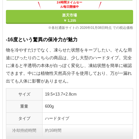
24時間タイムセー
ル毎日開催中
楽天市場
￥ 1,155
※各社通販サイトの 2026年01月08日時点 での税込価格
-16度という驚異の保冷力が魅力
物を冷やすだけでなく、凍らせた状態をキープしたい。そんな用
途にぴったりのこちらの商品は、少し大型のハードタイプ。完全
に凍ると半透明の本体が白っぽく変化し、凍結状態を簡単に確認
できます。中には植物性天然高分子を使用しており、万が一漏れ
出ても人体に影響がありません。
サイズ
19.5×13.7×2.8cm
重量
600g
タイプ
ハードタイプ
冷却持続時間
約16時間