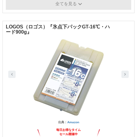
凍結時間
約36～48時間
全てを見る
LOGOS（ロゴス）『氷点下パックGT-16℃・ハ
ード900g』
出典：
Amazon
毎日お得なタイム
セール開催中