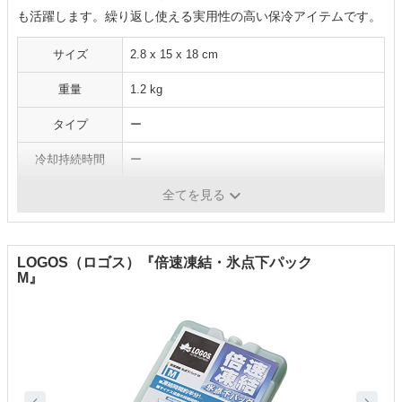
も活躍します。繰り返し使える実用性の高い保冷アイテムです。
サイズ
2.8 x 15 x 18 cm
重量
1.2 kg
タイプ
ー
冷却持続時間
ー
凍結時間
ー
全てを見る
LOGOS（ロゴス）『倍速凍結・氷点下パック
M』