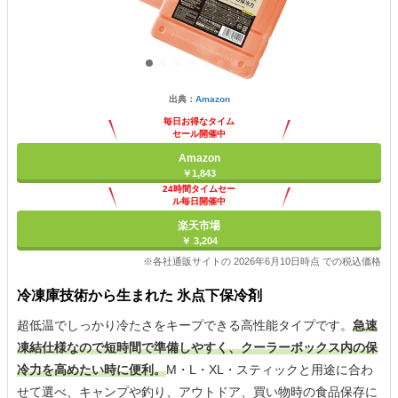
出典：
Amazon
毎日お得なタイム
セール開催中
Amazon
￥1,843
24時間タイムセー
ル毎日開催中
楽天市場
￥ 3,204
※各社通販サイトの 2026年6月10日時点 での税込価格
冷凍庫技術から生まれた 氷点下保冷剤
超低温でしっかり冷たさをキープできる高性能タイプです。
急速
凍結仕様なので短時間で準備しやすく、クーラーボックス内の保
冷力を高めたい時に便利。
M・L・XL・スティックと用途に合わ
せて選べ、キャンプや釣り、アウトドア、買い物時の食品保存に