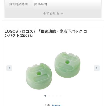
冷却持続時間
約16時間
凍結時間
約36～48時間
全てを見る
LOGOS（ロゴス）『倍速凍結・氷点下パック コ
ンパクト(2pcs)』
出典：
Amazon