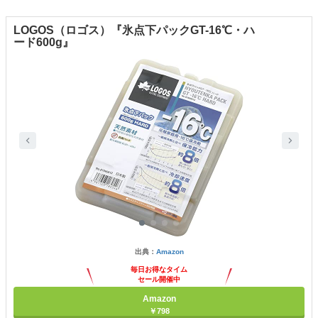
LOGOS（ロゴス）『氷点下パックGT-16℃・ハ
ード600g』
出典：
Amazon
毎日お得なタイム
セール開催中
Amazon
￥798