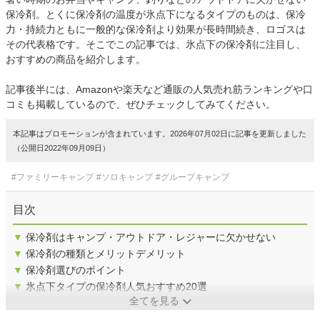
保冷剤。とくに保冷剤の温度が氷点下になるタイプのものは、保冷
力・持続力ともに一般的な保冷剤より効果が長時間続き、ロゴスは
その代表格です。そこでこの記事では、氷点下の保冷剤に注目し、
おすすめの商品を紹介します。
記事後半には、Amazonや楽天など通販の人気売れ筋ランキングや口
コミも掲載しているので、ぜひチェックしてみてください。
本記事はプロモーションが含まれています。2026年07月02日に記事を更新しました
（公開日2022年09月09日）
#ファミリーキャンプ
#ソロキャンプ
#グループキャンプ
目次
▼
保冷剤はキャンプ・アウトドア・レジャーに欠かせない
▼
保冷剤の種類とメリットデメリット
▼
保冷剤選びのポイント
▼
氷点下タイプの保冷剤人気おすすめ20選
全てを見る