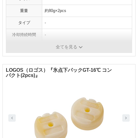
重量
約80g×2pcs
タイプ
-
冷却持続時間
-
凍結時間
-
全てを見る
LOGOS（ロゴス）『氷点下パックGT-16℃ コン
パクト(2pcs)』