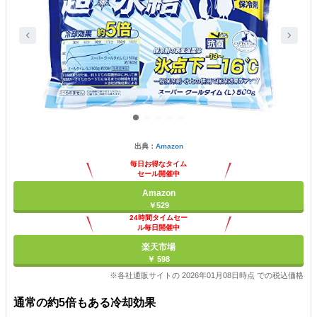
出典：
Amazon
毎日お得なタイム
セール開催中
Amazon
￥529
24時間タイムセー
ル毎日開催中
楽天市場
￥ 598
※各社通販サイトの 2026年01月08日時点 での税込価格
通常の約5倍もある冷却効果