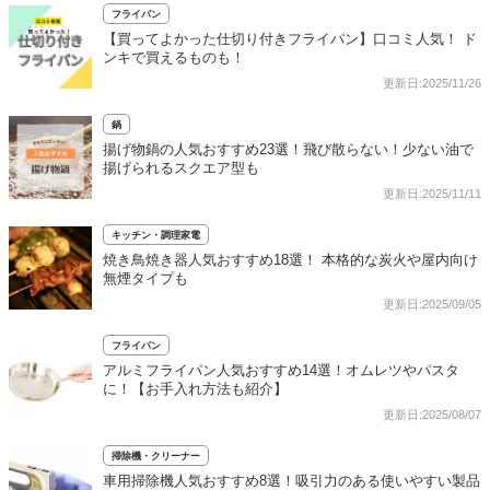
フライパン
【買ってよかった仕切り付きフライパン】口コミ人気！ ド
ンキで買えるものも！
更新日:2025/11/26
鍋
揚げ物鍋の人気おすすめ23選！飛び散らない！少ない油で
揚げられるスクエア型も
更新日:2025/11/11
キッチン・調理家電
焼き鳥焼き器人気おすすめ18選！ 本格的な炭火や屋内向け
無煙タイプも
更新日:2025/09/05
フライパン
アルミフライパン人気おすすめ14選！オムレツやパスタ
に！【お手入れ方法も紹介】
更新日:2025/08/07
掃除機・クリーナー
車用掃除機人気おすすめ8選！吸引力のある使いやすい製品