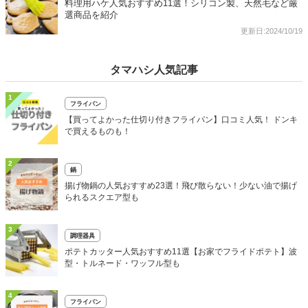
料理用ハケ人気おすすめ11選！シリコン製、天然毛など厳
選商品を紹介
更新日:2024/10/19
タマハシ人気記事
1
フライパン
【買ってよかった仕切り付きフライパン】口コミ人気！ ドンキ
で買えるものも！
2
鍋
揚げ物鍋の人気おすすめ23選！飛び散らない！少ない油で揚げ
られるスクエア型も
3
調理器具
ポテトカッター人気おすすめ11選【お家でフライドポテト】波
型・トルネード・ワッフル型も
4
フライパン