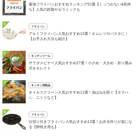
最強フライパンおすすめランキング52選【くっつかない&長持
ち】人気の鉄製やセラミックも
5
フライパン
アルミフライパン人気おすすめ14選！オムレツやパスタに！
【お手入れ方法も紹介】
6
キッチンツール
サラダスピナー人気おすすめ27選！小さめ・大きめ・折り畳み
式をセレクト
7
キッチン消耗品
オイルスクリーン人気おすすめ11選！油はねを防ぐ【タマハ
シ、ニトリなど】
8
フライパン
仕切り付きフライパン人気おすすめ13選！お弁当作りが楽にな
る【卵焼き用も】