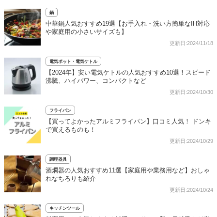
鍋
中華鍋人気おすすめ19選【お手入れ・洗い方簡単なIH対応
や家庭用の小さいサイズも】
更新日:2024/11/18
電気ポット・電気ケトル
【2024年】安い電気ケトルの人気おすすめ10選！スピード
沸騰、ハイパワー、コンパクトなど
更新日:2024/10/30
フライパン
【買ってよかったアルミフライパン】口コミ人気！ ドンキ
で買えるものも！
更新日:2024/10/29
調理器具
酒燗器の人気おすすめ11選【家庭用や業務用など】おしゃ
れなちろりも紹介
更新日:2024/10/24
キッチンツール