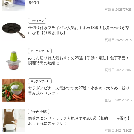
を紹介
更新日:2025/07/23
フライパン
仕切り付きフライパン人気おすすめ13選！お弁当作りが楽
になる【卵焼き用も】
更新日:2025/03/15
キッチンツール
みじん切り器人気おすすめ23選【手動・電動】包丁不要！
調理時間の短縮に
更新日:2025/03/07
キッチンツール
サラダスピナー人気おすすめ27選！小さめ・大きめ・折り
畳み式をセレクト
更新日:2025/02/15
キッチン雑貨
鍋蓋スタンド・ラック人気おすすめ8選【収納・一時置き】
おしゃれにスッキリ！
更新日:2024/11/27