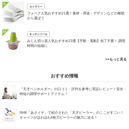
9
カトラリー
フォーク人気おすすめ21選！素材・用途・デザインなどの種類
から選ぼう
10
キッチンツール
みじん切り器人気おすすめ23選【手動・電動】包丁不要！ 調理
時間の短縮に
>>もっと見る
おすすめ情報
『天才ベジホルダー』の口コミ・評判を参考に実証レビュー！安全・
時短の調理サポートアイテム！
NHK「あさイチ」で紹介された「天才ピーラー」のここがすごい！
キャベツがほわほわ4枚刃ピーラーの魅力に迫る！