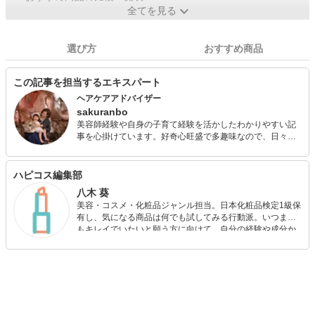
全てを見る
選び方
おすすめ商品
この記事を担当するエキスパート
ヘアケアアドバイザー
sakuranbo
美容師経験や自身の子育て経験を活かしたわかりやすい記
事を心掛けています。好奇心旺盛で多趣味なので、日々学
びながら子どもとともに成長中です。 メイクやヘアアレン
ジが好きなので美容師時代は趣味のカメラでモデルを使っ
た撮影や、コンテストでの入賞経験あり。海外生活を経て
ハピコス編集部
結婚後、子育てと両立して複数媒体でライター活動してい
八木 葵
ます。 忙しくても手抜きでもおしゃれを楽しみたい、そん
美容・コスメ・化粧品ジャンル担当。日本化粧品検定1級保
な女性を応援します！ ◆美容師免許◆ヘアケアマイスター
有し、気になる商品は何でも試してみる行動派。いつまで
もキレイでいたいと願う方に向けて、自分の経験や成分か
ら”本当におすすめできる”ものを紹介するがモットーです！