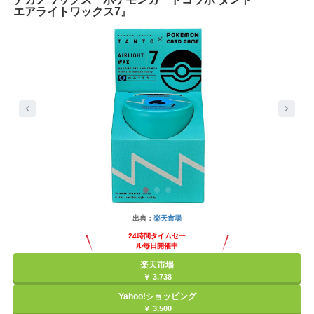
エアライトワックス7』
出典：
楽天市場
24時間タイムセー
ル毎日開催中
楽天市場
￥ 3,738
Yahoo!ショッピング
￥ 3,500