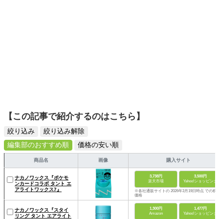
【この記事で紹介するのはこちら】
絞り込み
絞り込み解除
編集部のおすすめ順
価格の安い順
商品名
画像
購入サイト
3,738円
3,500円
ナカノワックス『ポケモ
楽天市場
Yahoo!ショッピング
ンカードコラボ タント エ
アライトワックス7』
※各社通販サイトの 2026年3月19日時点 での税
価格
1,300円
1,477円
ナカノワックス『スタイ
Amazon
Yahoo!ショッピング
リング タント エアライト