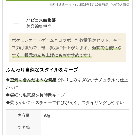
※各社通販サイトの 2026年3月19日時点 での税込価格
ハピコス編集部
美容編集担当
ポケモンカードゲームとコラボした数量限定セット。キー
プ力は強めで、軽い質感に仕上がります。
短髪でも使いや
すく、根元の立ち上げにもおすすめです！
ふんわり自然なスタイルをキープ
◆
空気を含んだような質感
で作りこみすぎないナチュラルな仕上
がりに
◆繊細な毛束感を長時間キープ
◆柔らかいテクスチャーで伸びが良く、スタイリングしやすい
内容量
90g
ツヤ感