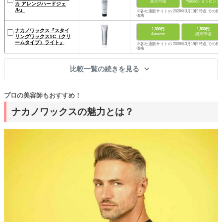
楽天市場
Yahoo!ショッピング
カ アレンジハードジェ
ル』
※各社通販サイトの 2026年3月19日時点 での税
価格
1,300円
1,530円
ナカノワックス『スタイ
Amazon
楽天市場
リングワックス1C（クリ
ームタイプ）ライト』
※各社通販サイトの 2026年3月19日時点 での税
価格
比較一覧の続きを見る
プロの美容師もおすすめ！
ナカノワックスの魅力とは？