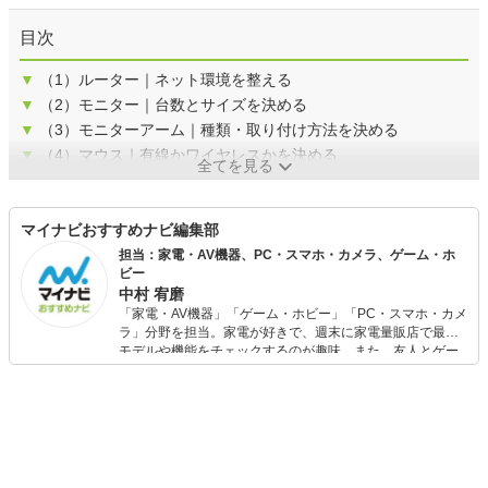
目次
▼
（1）ルーター｜ネット環境を整える
▼
（2）モニター｜台数とサイズを決める
▼
（3）モニターアーム｜種類・取り付け方法を決める
▼
（4）マウス｜有線かワイヤレスかを決める
全てを見る
マイナビおすすめナビ編集部
担当：家電・AV機器、PC・スマホ・カメラ、ゲーム・ホ
ビー
中村 宥磨
「家電・AV機器」「ゲーム・ホビー」「PC・スマホ・カメ
ラ」分野を担当。家電が好きで、週末に家電量販店で最新
モデルや機能をチェックするのが趣味。また、友人とゲー
ムを楽しみながら、新作タイトルやイベント情報もいち早
くキャッチ。記事を通して、生活の質を底上げしてくれる
スタイリッシュで使いやすい家電や、みんなで楽しめるゲ
ームを発信していきます！