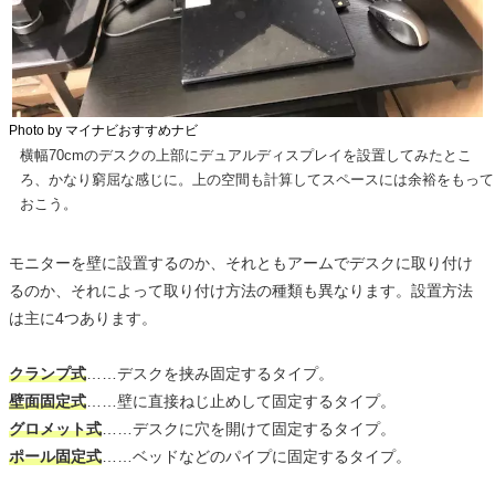
Photo by マイナビおすすめナビ
横幅70cmのデスクの上部にデュアルディスプレイを設置してみたとこ
ろ、かなり窮屈な感じに。上の空間も計算してスペースには余裕をもって
おこう。
モニターを壁に設置するのか、それともアームでデスクに取り付け
るのか、それによって取り付け方法の種類も異なります。設置方法
は主に4つあります。
クランプ式
……デスクを挟み固定するタイプ。
壁面固定式
……壁に直接ねじ止めして固定するタイプ。
グロメット式
……デスクに穴を開けて固定するタイプ。
ポール固定式
……ベッドなどのパイプに固定するタイプ。