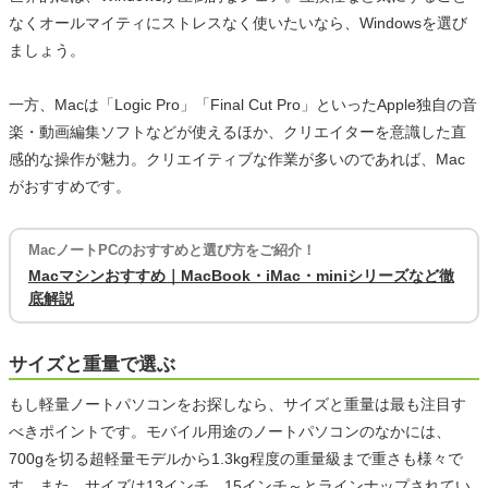
なくオールマイティにストレスなく使いたいなら、Windowsを選び
ましょう。
一方、Macは「Logic Pro」「Final Cut Pro」といったApple独自の音
楽・動画編集ソフトなどが使えるほか、クリエイターを意識した直
感的な操作が魅力。クリエイティブな作業が多いのであれば、Mac
がおすすめです。
MacノートPCのおすすめと選び方をご紹介！
Macマシンおすすめ｜MacBook・iMac・miniシリーズなど徹
底解説
サイズと重量で選ぶ
もし軽量ノートパソコンをお探しなら、サイズと重量は最も注目す
べきポイントです。モバイル用途のノートパソコンのなかには、
700gを切る超軽量モデルから1.3kg程度の重量級まで重さも様々で
す。また、サイズは13インチ、15インチ～とラインナップされてい