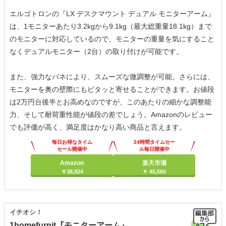
エルゴトロンの『LX デスクマウント デュアル モニターアーム』
は、1モニターあたり3.2kgから9.1kg（最大総重量18.1kg）まで
のモニターに対応しているので、モニターの重量を気にすること
なくデュアルモニター（2台）の取り付けが可能です。
また、強力なバネにより、スムーズな微調整が可能。さらには、
モニターを奥の壁際にもピタッと寄せることができます。お値段
は2万円台後半とお高めなのですが、このあたりの細かな調整能
力、そして耐荷重性能が値段の差でしょう。Amazonのレビュー
でも評価が高く、満足度はかなり高い商品と言えます。
毎日お得なタイム
24時間タイムセー
セール開催中
ル毎日開催中
Amazon
楽天市場
￥38,924
￥ 45,560
イチオシ！
1homefurnit『モニターアーム』