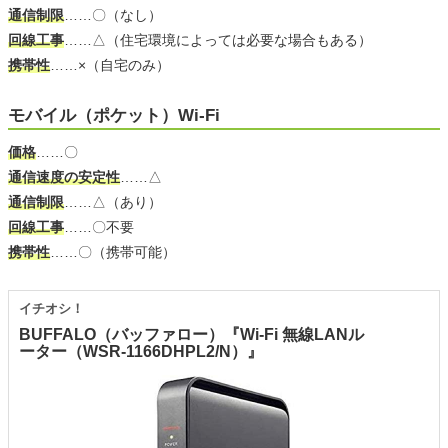
通信制限
……〇（なし）
回線工事
……△（住宅環境によっては必要な場合もある）
携帯性
……×（自宅のみ）
モバイル（ポケット）Wi-Fi
価格
……〇
通信速度の安定性
……△
通信制限
……△（あり）
回線工事
……〇不要
携帯性
……〇（携帯可能）
イチオシ！
BUFFALO（バッファロー）『Wi-Fi 無線LANル
ーター（WSR-1166DHPL2/N）』