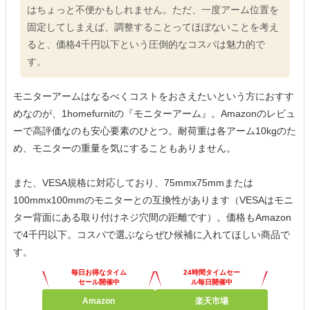
はちょっと不便かもしれません。ただ、一度アーム位置を
固定してしまえば、調整することってほぼないことを考え
ると、価格4千円以下という圧倒的なコスパは魅力的で
す。
モニターアームはなるべくコストをおさえたいという方におすす
めなのが、1homefurnitの『モニターアーム』。Amazonのレビュ
ーで高評価なのも安心要素のひとつ。耐荷重は各アーム10kgのた
め、モニターの重量を気にすることもありません。
また、VESA規格に対応しており、75mmx75mmまたは
100mmx100mmのモニターとの互換性があります（VESAはモニ
ター背面にある取り付けネジ穴間の距離です）。価格もAmazon
で4千円以下。コスパで選ぶならぜひ候補に入れてほしい商品で
す。
毎日お得なタイム
24時間タイムセー
セール開催中
ル毎日開催中
Amazon
楽天市場