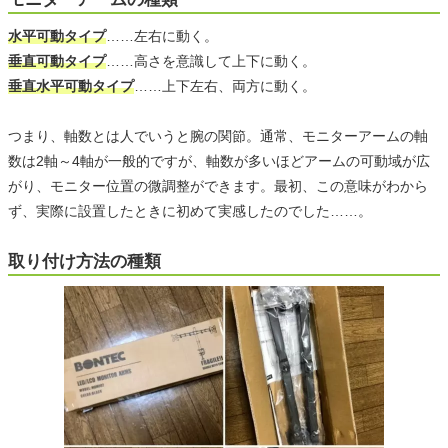
水平可動タイプ
……左右に動く。
垂直可動タイプ
……高さを意識して上下に動く。
垂直水平可動タイプ
……上下左右、両方に動く。
つまり、軸数とは人でいうと腕の関節。通常、モニターアームの軸
数は2軸～4軸が一般的ですが、軸数が多いほどアームの可動域が広
がり、モニター位置の微調整ができます。最初、この意味がわから
ず、実際に設置したときに初めて実感したのでした……。
取り付け方法の種類